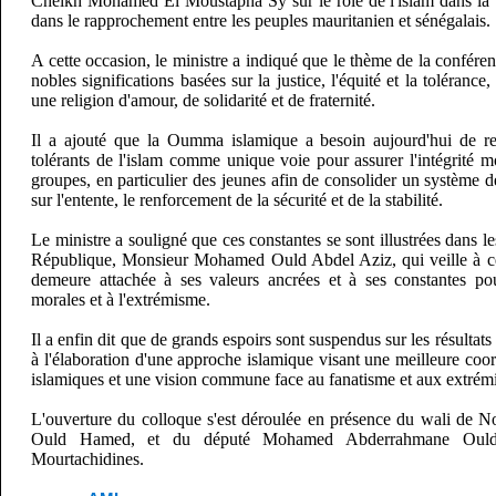
Cheikh Mohamed El Moustapha Sy sur le rôle de l'islam dans la t
dans le rapprochement entre les peuples mauritanien et sénégalais.
A cette occasion, le ministre a indiqué que le thème de la confére
nobles significations basées sur la justice, l'équité et la tolérance
une religion d'amour, de solidarité et de fraternité.
Il a ajouté que la Oumma islamique a besoin aujourd'hui de r
tolérants de l'islam comme unique voie pour assurer l'intégrité m
groupes, en particulier des jeunes afin de consolider un système 
sur l'entente, le renforcement de la sécurité et de la stabilité.
Le ministre a souligné que ces constantes se sont illustrées dans l
République, Monsieur Mohamed Ould Abdel Aziz, qui veille à 
demeure attachée à ses valeurs ancrées et à ses constantes pou
morales et à l'extrémisme.
Il a enfin dit que de grands espoirs sont suspendus sur les résultat
à l'élaboration d'une approche islamique visant une meilleure coord
islamiques et une vision commune face au fanatisme et aux extrémi
L'ouverture du colloque s'est déroulée en présence du wali de 
Ould Hamed, et du député Mohamed Abderrahmane Ould 
Mourtachidines.