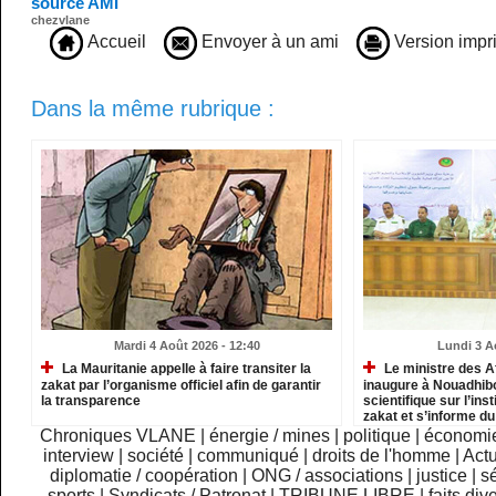
source AMI
chezvlane
Accueil
Envoyer à un ami
Version impr
Dans la même rubrique :
Mardi 4 Août 2026 - 12:40
Lundi 3 A
La Mauritanie appelle à faire transiter la
Le ministre des A
zakat par l’organisme officiel afin de garantir
inaugure à Nouadhib
la transparence
scientifique sur l’inst
zakat et s’informe d
institutions relevant
Chroniques VLANE
|
énergie / mines
|
politique
|
économi
interview
|
société
|
communiqué
|
droits de l'homme
|
Actu
diplomatie / coopération
|
ONG / associations
|
justice
|
sé
sports
|
Syndicats / Patronat
|
TRIBUNE LIBRE
|
faits div