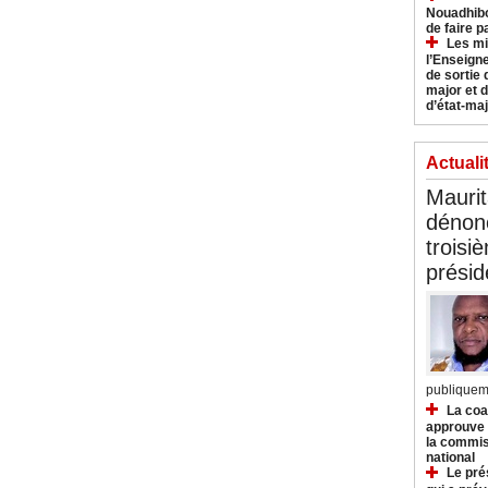
Nouadhibo
de faire p
Les mi
l’Enseign
de sortie 
major et d
d’état-maj
Actuali
Mauri
dénonc
troisi
prési
publiqueme
La coa
approuve l
la commis
national
Le pré