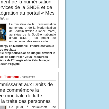
ent de la numérisation
rvices de la SNDE et de
ntégration au portail « Mes
es »
Le ministère de la Transformation
numérique et de la Modernisation
de l’Administration a lancé, mardi,
au siège de la Société nationale
d’eau (SNDE), un projet de
numérisation des services de...
nergy en Mauritanie : l’heure est venue
es résultats
 le projet cuivre-or de Diaguili devient le
pari de l’australien Zeus Resources
stre de l’Énergie et du Pétrole reçoit
deur d’Égypte
de l'homme
- 30/07/2026
missariat aux Droits de
me commémore la
e mondiale de lutte
 la traite des personnes
Ce jeudi, à Nouakchott, une