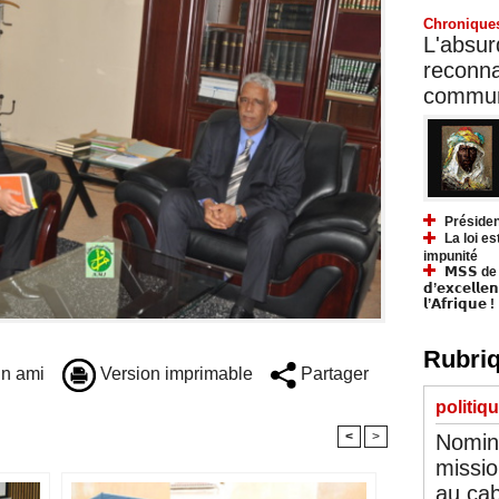
Chronique
L'absurd
reconnai
communa
Présiden
La loi es
impunité
𝗠𝗦𝗦 de Y
𝗱’𝗲𝘅𝗰𝗲𝗹𝗹𝗲
𝗹’𝗔𝗳𝗿𝗶𝗾𝘂𝗲 !
Rubriq
n ami
Version imprimable
Partager
politiq
<
>
Nomina
missio
au cab