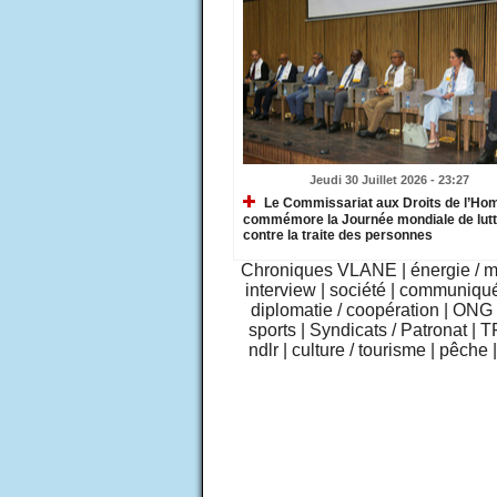
Jeudi 30 Juillet 2026 - 23:27
Le Commissariat aux Droits de l’H
commémore la Journée mondiale de lut
contre la traite des personnes
Chroniques VLANE
|
énergie / 
interview
|
société
|
communiqu
diplomatie / coopération
|
ONG /
sports
|
Syndicats / Patronat
|
T
ndlr
|
culture / tourisme
|
pêche