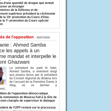
u d’une quantité de drogue que tentait
asser un étranger
nistres de la Défense et de
ement supérieur président la cérémonie
de la 19ᵉ promotion du Cours d’état-
e la 7ᵉ promotion du Cours spécial
or
tés de l'opposition
- 30/07/2026
tanie : Ahmed Samba
e les appels à un
ème mandat et interpelle le
dent Ghazwani
Le président du parti Al Adel,
Ahmed Samba, a vivement réagi
aux propos tenus par le président
du Conseil régional du Brakna lors
de l’accueil de la Première Dame à
Aleg, où ce dernier a
nt...
lition de l’opposition démocratique
a nomination de Moussa Fall à la tête de
sion chargée de superviser le dialogue
sident de l’UFP revient sur le processus