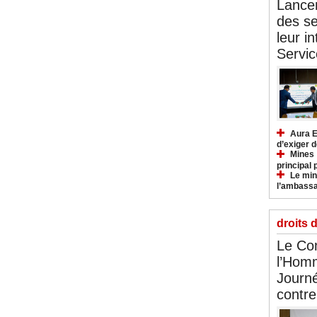
Lancem
des se
leur i
Servic
Aura E
d’exiger d
Mines :
principal 
Le mini
l’ambassa
droits 
Le Com
l’Hom
Journé
contre