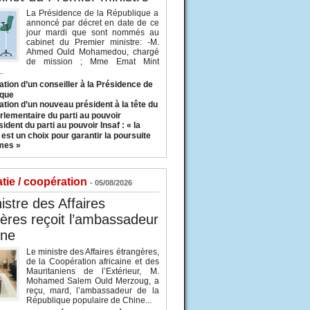
La Présidence de la République a
annoncé par décret en date de ce
jour mardi que sont nommés au
cabinet du Premier ministre: -M.
Ahmed Ould Mohamedou, chargé
de mission ; Mme Emat Mint
.
tion d’un conseiller à la Présidence de
ique
tion d’un nouveau président à la tête du
rlementaire du parti au pouvoir
ident du parti au pouvoir Insaf : « la
 est un choix pour garantir la poursuite
mes »
tie / coopération
- 05/08/2026
istre des Affaires
ères reçoit l’ambassadeur
ine
Le ministre des Affaires étrangères,
de la Coopération africaine et des
Mauritaniens de l’Extérieur, M.
Mohamed Salem Ould Merzoug, a
reçu, mard, l’ambassadeur de la
République populaire de Chine...