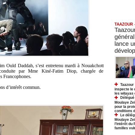
Taazo
TAAZOUR
Taazour
général
lance 
dévelo
ahim Ould Daddah, s’est entretenu mardi à Nouakchott
 conduite par Mme Kiné-Fatim Diop, chargée de
ys Francophones.
Taazour 
ions d’intérêt commun.
inspecte le
les wilayas
Délégué 
Moulaye Zei
pour la prot
conditions 
Le délég
Moulaye Zei
l’intérêt du
familles vu