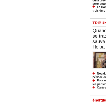
qui a pré
permettan
Le Con
troisième
TRIBU
Quand 
se tra
sauve 
Heiba
Nouakc
période d
Pour u
les pensio
Cartes
énergie