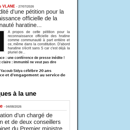
s VLANE
-
27/07/2026
ité d'une pétition pour la
ssance officielle de la
uté haratine...
A propos de cette pétition pour la
reconnaissance officielle des hratine
comme communauté à part entière et
ce, même dans la constitution. D'abord
haratine s'écrit sans S car c'est déjà la
pluriel de...
ce : une conférence de presse inédite !
t claire : immunité ne veut pas dire
acoub Sidya 𝗰𝗲́𝗹𝗲̀𝗯𝗿𝗲 𝟮𝟬 𝗮𝗻𝘀
𝗰𝗲 𝗲𝘁 𝗱’𝗲𝗻𝗴𝗮𝗴𝗲𝗺𝗲𝗻𝘁 𝗮𝘂 𝘀𝗲𝗿𝘃𝗶𝗰𝗲 𝗱𝗲
ues à la une
ue
- 04/08/2026
tion d’un chargé de
n et de deux conseillers
inet du Premier ministre