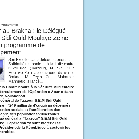
ur
-
28/07/2026
 au Brakna : le Délégué
 Sidi Ould Moulaye Zeine
un programme de
ppement
Son Excellence le délégué général à la
Solidarité nationale et à la Lutte contre
l’Exclusion (Taazour), M. Sidi Ould
Moulaye Zein, accompagné du wali d
Brakna, M. Teyib Ould Mohamed
Mahmoud, a lancé...
: la Commissaire à la Sécurité Alimentaire
 déroulement de l’Opération « Aoun » dans
 de Nouakchott
général de Taazour S.E.M Sidi Ould
ne : “249 milliards d’ouguiyas dépensés
ection sociale et l’amélioration des
de vie des populations vulnérables”
ué général à “Taazour” S.E.M Sidi Ould
ne : l’opération “Aoun” matérialise
 Président de la République à soutenir les
lnérables