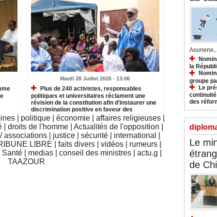
Aounene,..
Nomina
la Républ
Nomina
Mardi 28 Juillet 2026 - 13:06
groupe pa
Le prés
omme
Plus de 240 activistes, responsables
continuité
te
politiques et universitaires réclament une
des réfor
révision de la constitution afin d’instaurer une
discrimination positive en faveur des
Haratines
mines
|
politique
|
économie
|
affaires religieuses
|
é
|
droits de l'homme
|
Actualités de l'opposition
|
diploma
 associations
|
justice
|
sécurité
|
international
|
Le min
RIBUNE LIBRE
|
faits divers
|
vidéos
|
rumeurs
|
étrang
|
Santé
|
medias
|
conseil des ministres
|
actu.g
|
TAAZOUR
de Ch