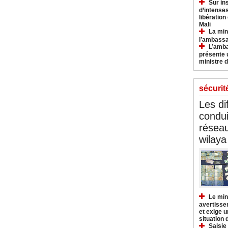
Sur in
d’intense
libération
Mali
La min
l’ambass
L’amba
présente 
ministre d
sécurit
Les di
condu
réseau
wilaya
Le min
avertisse
et exige u
situation
Saisie