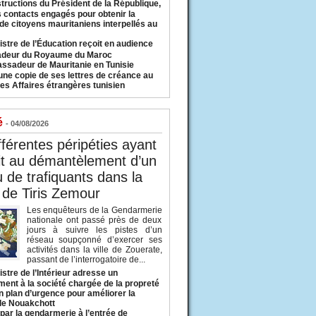
structions du Président de la République,
s contacts engagés pour obtenir la
 de citoyens mauritaniens interpellés au
istre de l’Éducation reçoit en audience
adeur du Royaume du Maroc
ssadeur de Mauritanie en Tunisie
une copie de ses lettres de créance au
es Affaires étrangères tunisien
é
- 04/08/2026
fférentes péripéties ayant
it au démantèlement d’un
 de trafiquants dans la
 de Tiris Zemour
Les enquêteurs de la Gendarmerie
nationale ont passé près de deux
jours à suivre les pistes d’un
réseau soupçonné d’exercer ses
activités dans la ville de Zouerate,
passant de l’interrogatoire de...
istre de l’Intérieur adresse un
ment à la société chargée de la propreté
n plan d’urgence pour améliorer la
 de Nouakchott
 par la gendarmerie à l’entrée de