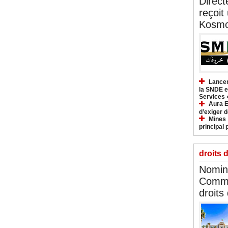
Direct
reçoit
Kosmo
Lancem
la SNDE et
Services 
Aura E
d’exiger d
Mines :
principal 
droits 
Nomina
Commi
droits