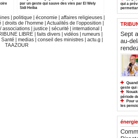
oire
par un geste qui sauve des vies par El Wely
qui a pré
Sidi Heiba
permettan
mines
|
politique
|
économie
|
affaires religieuses
|
é
|
droits de l'homme
|
Actualités de l'opposition
|
TRIBU
 associations
|
justice
|
sécurité
|
international
|
Sept 
RIBUNE LIBRE
|
faits divers
|
vidéos
|
rumeurs
|
|
Santé
|
medias
|
conseil des ministres
|
actu.g
|
au-del
TAAZOUR
rendez
Quand 
geste qui 
Nouakc
période d
Pour u
les pensio
énergie
Commu