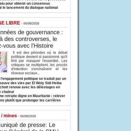
valu pour obtenir un consensus
t le lancement du dialogue national
NE LIBRE
- 06/08/2026
années de gouvernance :
à des controverses, le
-vous avec l'Histoire
Il est des périodes où le débat
politique devient si passionné qu'il
finit par masquer l'essentiel. Les
critiques se multiplient, les procès
d'intention s'enchaînent et les
réseaux sociaux...
l’engagement politique se traduit par un
sauve des vies par El Wely Sidi Heiba
hott renoue avec les délestages en
e chaleur
ne retraite digne en Mauritanie : relever
ns plutôt que prolonger les carrières
 / mines
- 06/08/2026
niqué de presse: Le