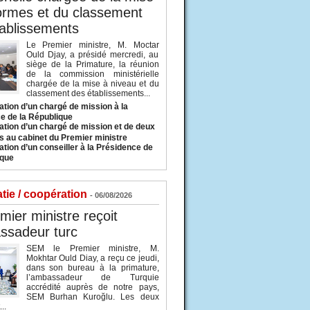
ormes et du classement
ablissements
Le Premier ministre, M. Moctar
Ould Djay, a présidé mercredi, au
siège de la Primature, la réunion
de la commission ministérielle
chargée de la mise à niveau et du
classement des établissements...
tion d’un chargé de mission à la
e de la République
tion d’un chargé de mission et de deux
s au cabinet du Premier ministre
tion d’un conseiller à la Présidence de
ique
tie / coopération
- 06/08/2026
mier ministre reçoit
ssadeur turc
SEM le Premier ministre, M.
Mokhtar Ould Diay, a reçu ce jeudi,
dans son bureau à la primature,
l’ambassadeur de Turquie
accrédité auprès de notre pays,
SEM Burhan Kuroğlu. Les deux
..