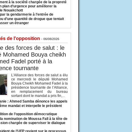
ment à la société chargée de la propreté
n plan d’urgence pour améliorer la
 de Nouakchott
 par la gendarmerie à l’entrée de
u d’une quantité de drogue que tentait
asser un étranger
tés de l'opposition
- 06/08/2026
ce des forces de salut : le
é Mohamed Bouya cheikh
ed Fadel porté à la
ence tournante
L’Alliance des forces de salut a élu
ce mercredi le député Mohamed
Bouya Cheikh Mohamed Fadel à la
présidence tournante de l’Alliance,
en remplacement du bureau
sortant dont le mandat a pris fin,...
anie : Ahmed Samba dénonce les appels
ième mandat et interpelle le président
lition de l’opposition démocratique
a nomination de Moussa Fall à la tête de
sion chargée de superviser le dialogue
sident de l’UFP revient sur le processus