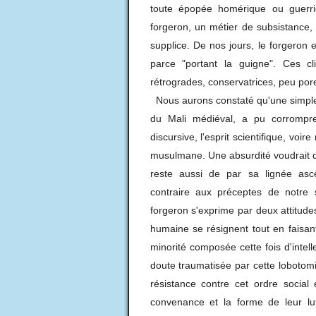
toute épopée homérique ou guerriè
forgeron, un métier de subsistance, 
supplice. De nos jours, le forgeron es
parce "portant la guigne". Ces cl
rétrogrades, conservatrices, peu po
Nous aurons constaté qu'une simple o
du Mali médiéval, a pu corrompr
discursive, l'esprit scientifique, voi
musulmane. Une absurdité voudrait q
reste aussi de par sa lignée asc
contraire aux préceptes de notre 
forgeron s'exprime par deux attitudes
humaine se résignent tout en faisant 
minorité composée cette fois d'intelle
doute traumatisée par cette lobotomis
résistance contre cet ordre social 
convenance et la forme de leur lu