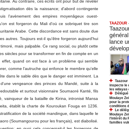
tanie. Au contraire, ces écrits ont pour but de révéler
 stigmatisation dès la naissance; d'abord contingente
Taazo
uis l'avènement des empires moyenâgeux ouest-
TAAZOUR
 qu'on est forgeron du Mali d'où ce sobriquet tire son
Taazour
auritanie Arabe. Cette discordance est sans doute due
général
 autres. Toujours est-il qu'être forgeron aujourd'hui
lance 
timoré, mais palpable. Ce rang social, ou plutôt cette
dévelo
les siècles pour se transformer en fin de compte en un
n effet, quand on est face à un problème qui semble
gnorer, comme l'autruche qui enfonce le membre qu'elle
tête dans le sable dès que le danger est imminent. La
Taazour 
t d'une vengeance des princes du Mandé, suite à la
inspecte le
les wilayas
redoutable et surtout visionnaire Soumaoré Kanté, fils
Délégué 
Moulaye Zei
, vainqueur de la bataille de Kirina, intronisé Mansa
pour la prot
ita, établit la charte de Kouroukan Fouga en 1236.
conditions 
Le délég
tratification de la société mandingue, dans laquelle le
Moulaye Zei
l’intérêt du
aoro (Soumangourou pour les français), est diabolisé.
familles vu
uestion: en quoi cela concernait-il les forgerons de