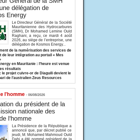
eur Général de la SMH
 une délégation de
s Energy
Le Directeur Général de la Société
Mauritanienne des Hydrocarbures
(SMH), Dr Mohamed Lemine Ould
Raghani, a reçu, ce mardi 4 août
2026, au siège de l’entreprise, une
délégation de Kosmos Energy...
ent de la numérisation des services de
 de leur intégration au portail « Mes
»
nergy en Mauritanie : l’heure est venue
es résultats
 le projet cuivre-or de Diaguili devient le
pari de l’australien Zeus Resources
de l'homme
- 06/08/2026
tion du président de la
ssion nationale des
 de l’homme
La Présidence de la République a
annoncé que, par décret publié ce
jeudi, M. Mohamed Mahmoud Ould
Dahi a été nommé président de la