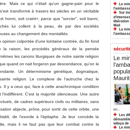
re. Mais ce qui n'était qu'un gagne-pain pour le
Le min
l’ambassa
s'est transformé à travers les siècles en un véritable
Sur in
d’intense
t honni, soit craint+, parce que "sorcier", soit banni,
libération
Mali
ichés lui collent à la peau, de par des sociétés
La min
reuses au changement des mentalités.
l’ambass
pinion colportée d'une lointaine contrée, du fin fond
sécurit
e la raison, les procédés généraux de la pensée
re mêmes les canons liturgiques de notre sainte religion
Le min
l’amba
ue quand on nait forgeron par descendance, qu'on le
popula
endante. Un déterminisme génétique, dogmatique,
Maurit
sainte religion. Le complexe de l'autruche chez le
. Il y a ceux qui, face à cette anachronique condition
l'indifférent. C'est la majorité silencieuse. Une autre
ctuels, de cadres supérieurs civils ou militaires, sans
ation abjecte, prône, pour sortir de cette orbite, une
en...
Les di
établi, de l'exorde à l'épitaphe. Je leur concède la
démantèle
wilaya de
tte, mais il ne faut pas que leur combat contre la
Le min