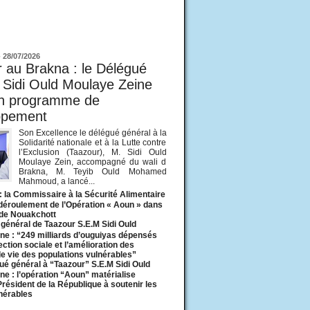
ur
-
28/07/2026
 au Brakna : le Délégué
 Sidi Ould Moulaye Zeine
un programme de
ppement
Son Excellence le délégué général à la
Solidarité nationale et à la Lutte contre
l’Exclusion (Taazour), M. Sidi Ould
Moulaye Zein, accompagné du wali d
Brakna, M. Teyib Ould Mohamed
Mahmoud, a lancé...
: la Commissaire à la Sécurité Alimentaire
 déroulement de l’Opération « Aoun » dans
 de Nouakchott
général de Taazour S.E.M Sidi Ould
ne : “249 milliards d’ouguiyas dépensés
ection sociale et l’amélioration des
de vie des populations vulnérables”
ué général à “Taazour” S.E.M Sidi Ould
ne : l’opération “Aoun” matérialise
 Président de la République à soutenir les
lnérables