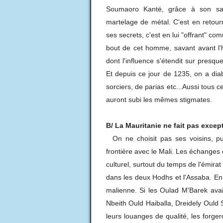
Soumaoro Kanté, grâce à son savo
martelage de métal. C'est en retou
ses secrets, c'est en lui "offrant" 
bout de cet homme, savant avant l'h
dont l'influence s'étendit sur presque
Et depuis ce jour de 1235, on a dia
sorciers, de parias etc...Aussi tous 
auront subi les mêmes stigmates.
B/ La Mauritanie ne fait pas excep
On ne choisit pas ses voisins, pui
frontière avec le Mali. Les échanges
culturel, surtout du temps de l'émir
dans les deux Hodhs et l'Assaba. En e
malienne. Si les Oulad M'Barek avai
Nbeith Ould Haiballa, Dreidely Ould 
leurs louanges de qualité, les forge