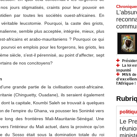
Chronique
 nos jours stigmatisés, craints pour leur pouvoir en
L'absurd
otidien par toutes les sociétés ouest-africaines. En
reconnai
 véritable leucotomie. Pourquoi, la caste des griots,
communa
lienne, semble plus acceptée, intégrée, mieux, plus
t-africains et arabo-mauritaniens ? Pourquoi ce qui
 pourvoi en emplois pour les forgerons, les griots, les
me siècle, s'est-il pérennisé, au point d'affecter, sept
Présiden
certains de nos concitoyens?
La loi es
impunité
𝗠𝗦𝗦 de Y
on
𝗱’𝗲𝘅𝗰𝗲𝗹𝗹𝗲
𝗹’𝗔𝗳𝗿𝗶𝗾𝘂𝗲 !
une grande partie de la civilisation ouest-africaine.
ritanie (Chinguetty, Ouadane), ils seraient également
Rubriq
 dont la capitale, Koumbi Saleh se trouvait à quelques
ion de l'empire du Ghana, va pousser les Soninké vers
politiq
le long des frontières Mali-Mauritanie-Sénégal. Une
Le Pre
vers l'intérieur du Mali actuel, dans la province qu'on
réunio
minist
ce du Sosso était sous la domination totale du roi