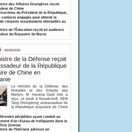
istre des Affaires étrangères reçoit
deur de Chine
structions du Président de la République,
s contacts engagés pour obtenir la
 de citoyens mauritaniens interpellés au
istre de l’Éducation reçoit en audience
adeur du Royaume du Maroc
é
- 06/08/2026
istre de la Défense reçoit
ssadeur de la République
ire de Chine en
anie
Le ministre de la Défense, des
Retraités et des Enfants des
Martyrs, M. Hanena Ould Sidi, a
reçu, ce jeudi à Nouakchott, SEM
Tang Zhongdong, ambassadeur de
la République populaire de Chine
fférentes péripéties ayant conduit au
ment d’un réseau de trafiquants dans la
 Tiris Zemour
istre de l’Intérieur adresse un