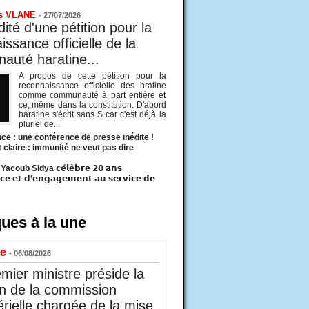
s VLANE
-
27/07/2026
ité d'une pétition pour la
ssance officielle de la
uté haratine...
A propos de cette pétition pour la
reconnaissance officielle des hratine
comme communauté à part entière et
ce, même dans la constitution. D'abord
haratine s'écrit sans S car c'est déjà la
pluriel de...
ce : une conférence de presse inédite !
t claire : immunité ne veut pas dire
acoub Sidya 𝗰𝗲́𝗹𝗲̀𝗯𝗿𝗲 𝟮𝟬 𝗮𝗻𝘀
𝗰𝗲 𝗲𝘁 𝗱’𝗲𝗻𝗴𝗮𝗴𝗲𝗺𝗲𝗻𝘁 𝗮𝘂 𝘀𝗲𝗿𝘃𝗶𝗰𝗲 𝗱𝗲
ues à la une
ue
- 06/08/2026
mier ministre préside la
n de la commission
érielle chargée de la mise