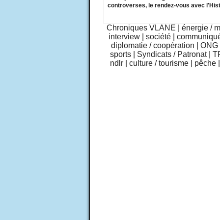
controverses, le rendez-vous avec l'Hist
Chroniques VLANE
|
énergie / 
interview
|
société
|
communiqu
diplomatie / coopération
|
ONG /
sports
|
Syndicats / Patronat
|
T
ndlr
|
culture / tourisme
|
pêche