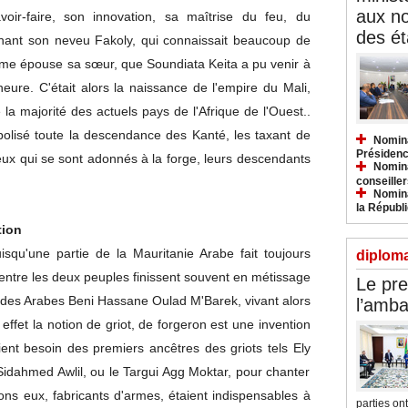
aux n
ir-faire, son innovation, sa maîtrise du feu, du
des ét
rnant son neveu Fakoly, qui connaissait beaucoup de
comme épouse sa sœur, que Soundiata Keita a pu venir à
eure. C'était alors la naissance de l'empire du Mali,
 la majorité des actuels pays de l'Afrique de l'Ouest..
bolisé toute la descendance des Kanté, les taxant de
Nomina
Présidenc
ceux qui se sont adonnés à la forge, leurs descendants
Nomina
conseiller
Nomina
la Républ
tion
squ'une partie de la Mauritanie Arabe fait toujours
diploma
 entre les deux peuples finissent souvent en métissage
Le pre
at des Arabes Beni Hassane Oulad M'Barek, vivant alors
l’amba
ffet la notion de griot, de forgeron est une invention
ent besoin des premiers ancêtres des griots tels Ely
Sidahmed Awlil, ou le Targui Agg Moktar, pour chanter
rons eux, fabricants d'armes, étaient indispensables à
parties ont.