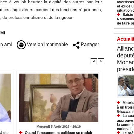
nce à vouloir heurter la dignité des autres par leur
avertisse
et exige u
nd ces inquisiteurs exercent des fonctions régaliennes,
situation
Saisie
, du professionnalisme et de la rigueur.
Nouadhibo
de faire p
AMI
Actuali
n ami
Version imprimable
Partager
Allian
déput
Moham
<
>
présid
Maurit
à un trois
Ghazwani
La coa
approuve l
la commis
Mercredi 5 Août 2026 - 16:19
national
là des
Quand l’engagement politique se traduit
Le pré