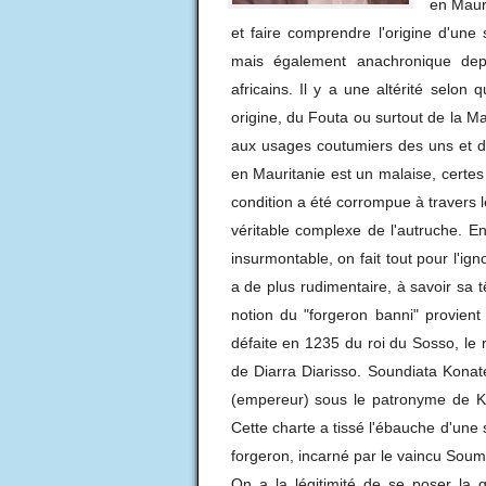
en Mauri
et faire comprendre l'origine d'une
mais également anachronique dep
africains. Il y a une altérité selon
origine, du Fouta ou surtout de la M
aux usages coutumiers des uns et des
en Mauritanie est un malaise, certes 
condition a été corrompue à travers 
véritable complexe de l'autruche. E
insurmontable, on fait tout pour l'i
a de plus rudimentaire, à savoir sa 
notion du "forgeron banni" provien
défaite en 1235 du roi du Sosso, le 
de Diarra Diarisso. Soundiata Konaté
(empereur) sous le patronyme de Ke
Cette charte a tissé l'ébauche d'une s
forgeron, incarné par le vaincu Soum
On a la légitimité de se poser la q