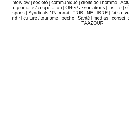
interview
|
société
|
communiqué
|
droits de l'homme
|
Actu
diplomatie / coopération
|
ONG / associations
|
justice
|
sé
sports
|
Syndicats / Patronat
|
TRIBUNE LIBRE
|
faits div
ndlr
|
culture / tourisme
|
pêche
|
Santé
|
medias
|
conseil 
TAAZOUR