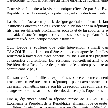
Cardiologie (CNC), la première du genre en Afrique subsaharienn
Cette visite fait suite à la visite historique effectuée par Son Ex
République, le 11 courant, aux patients ayant subi des transplant
La visite fut l’occasion pour le délégué général d’informer la
instructions directes de Son Excellence le Président de la Républiq
fils dans ses différents programmes sociaux et de lui apporter le s
une aide financière urgente couvrant ses besoins pendant de la
sanitaire fixée par l’équipe médicale traitante.
Ould Bedde a souligné que cette intervention s’inscrit d
TAAZOUR, dont la raison d’être est d’accompagner les familles 
seulement à travers des aides ponctuelles, mais aussi des progra
autonomiser et à renforcer leur résilience, concrétisant ainsi le 
Président de la République de garantir que le soutien parvienne a
partout dans le pays.
De son côté, la famille a exprimé ses sincères remerciement
Excellence le Président de la République pour l’avoir sortie de la 
traversait, permettant ainsi à son fils de recevoir des soins dans s
charge ses besoins sanitaires et de subsistance après l’opération.
Elle a, également, salué la réponse rapide de TAAZOUR a
Excellence le Président de la République, affirmant que ce geste
conditions de vie dignes et permettra à son fils un suivi médical ré