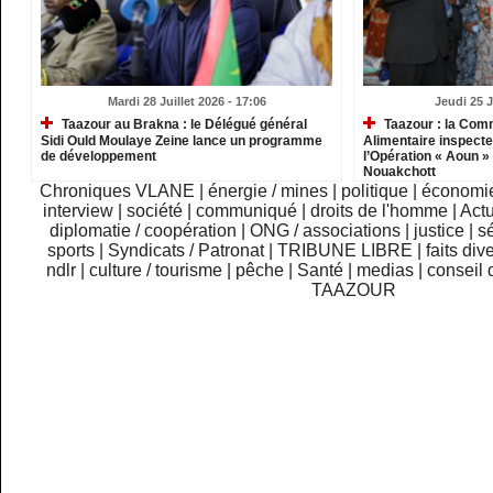
Mardi 28 Juillet 2026 - 17:06
Jeudi 25 J
Taazour au Brakna : le Délégué général
Taazour : la Comm
Sidi Ould Moulaye Zeine lance un programme
Alimentaire inspecte
de développement
l’Opération « Aoun »
Nouakchott
Chroniques VLANE
|
énergie / mines
|
politique
|
économi
interview
|
société
|
communiqué
|
droits de l'homme
|
Actu
diplomatie / coopération
|
ONG / associations
|
justice
|
sé
sports
|
Syndicats / Patronat
|
TRIBUNE LIBRE
|
faits div
ndlr
|
culture / tourisme
|
pêche
|
Santé
|
medias
|
conseil 
TAAZOUR