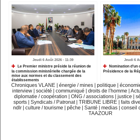
Jeudi 6 Août 2026 - 11:39
Jeudi 6 A
Le Premier ministre préside la réunion de
Nomination d’un c
la commission ministérielle chargée de la
Présidence de la Ré
mise aux normes et du classement des
établissements
Chroniques VLANE
|
énergie / mines
|
politique
|
économi
interview
|
société
|
communiqué
|
droits de l'homme
|
Actu
diplomatie / coopération
|
ONG / associations
|
justice
|
sé
sports
|
Syndicats / Patronat
|
TRIBUNE LIBRE
|
faits div
ndlr
|
culture / tourisme
|
pêche
|
Santé
|
medias
|
conseil 
TAAZOUR