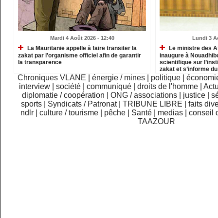
Mardi 4 Août 2026 - 12:40
Lundi 3 A
La Mauritanie appelle à faire transiter la
Le ministre des A
zakat par l’organisme officiel afin de garantir
inaugure à Nouadhib
la transparence
scientifique sur l’inst
zakat et s’informe d
institutions relevant
Chroniques VLANE
|
énergie / mines
|
politique
|
économi
interview
|
société
|
communiqué
|
droits de l'homme
|
Actu
diplomatie / coopération
|
ONG / associations
|
justice
|
sé
sports
|
Syndicats / Patronat
|
TRIBUNE LIBRE
|
faits div
ndlr
|
culture / tourisme
|
pêche
|
Santé
|
medias
|
conseil 
TAAZOUR