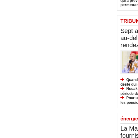
qui a pré
permettan
TRIBU
Sept 
au-del
rendez
Quand 
geste qui 
Nouakc
période d
Pour u
les pensio
énergie
La Ma
fourni