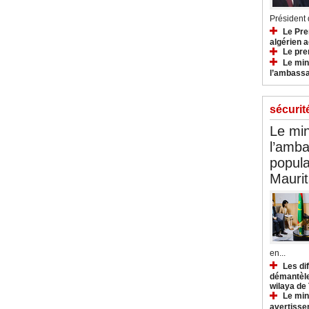
Président d
Le Pre
algérien a
Le pre
Le min
l’ambassa
sécurit
Le min
l’amba
popula
Maurit
en...
Les di
démantèle
wilaya de
Le min
avertisse