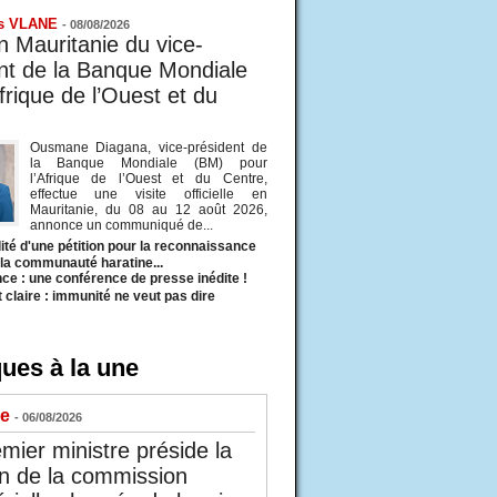
s VLANE
-
08/08/2026
en Mauritanie du vice-
nt de la Banque Mondiale
frique de l’Ouest et du
Ousmane Diagana, vice-président de
la Banque Mondiale (BM) pour
l’Afrique de l’Ouest et du Centre,
effectue une visite officielle en
Mauritanie, du 08 au 12 août 2026,
annonce un communiqué de...
ité d'une pétition pour la reconnaissance
e la communauté haratine...
ce : une conférence de presse inédite !
t claire : immunité ne veut pas dire
ues à la une
ue
- 06/08/2026
mier ministre préside la
n de la commission