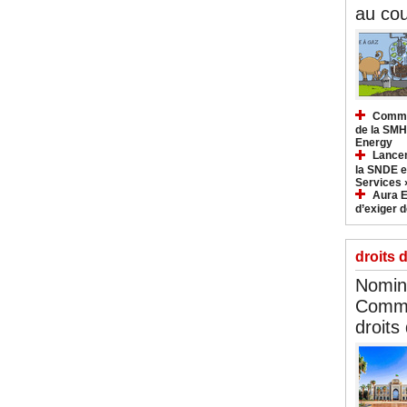
au cou
Commun
de la SMH
Energy
Lancem
la SNDE et
Services 
Aura E
d’exiger d
droits 
Nomina
Commi
droits