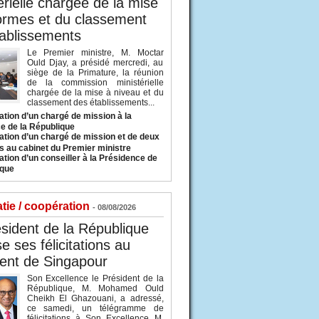
érielle chargée de la mise
ormes et du classement
ablissements
Le Premier ministre, M. Moctar
Ould Djay, a présidé mercredi, au
siège de la Primature, la réunion
de la commission ministérielle
chargée de la mise à niveau et du
classement des établissements...
tion d’un chargé de mission à la
e de la République
tion d’un chargé de mission et de deux
s au cabinet du Premier ministre
tion d’un conseiller à la Présidence de
ique
tie / coopération
- 08/08/2026
sident de la République
e ses félicitations au
ent de Singapour
Son Excellence le Président de la
République, M. Mohamed Ould
Cheikh El Ghazouani, a adressé,
ce samedi, un télégramme de
félicitations à Son Excellence M.