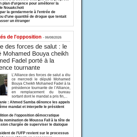
n plan d’urgence pour améliorer la
 de Nouakchott
 par la gendarmerie à l’entrée de
u d’une quantité de drogue que tentait
asser un étranger
tés de l'opposition
- 06/08/2026
ce des forces de salut : le
é Mohamed Bouya cheikh
ed Fadel porté à la
ence tournante
L’Alliance des forces de salut a élu
ce mercredi le député Mohamed
Bouya Cheikh Mohamed Fadel à la
présidence tournante de l’Alliance,
en remplacement du bureau
sortant dont le mandat a pris fin,...
anie : Ahmed Samba dénonce les appels
ième mandat et interpelle le président
lition de l’opposition démocratique
a nomination de Moussa Fall à la tête de
sion chargée de superviser le dialogue
sident de l’UFP revient sur le processus