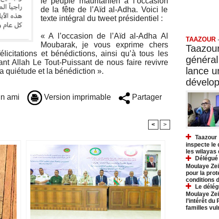
le peuple mauritanien à l’occasion
de la fête de l’Aïd al-Adha. Voici le
texte intégral du tweet présidentiel :
Taazo
« A l’occasion de l’Aïd al-Adha Al
TAAZOUR
Moubarak, je vous exprime chers
Taazour
licitations et bénédictions, ainsi qu’à tous les
général
nt Allah Le Tout-Puissant de nous faire revivre
lance 
a quiétude et la bénédiction ».
dévelo
n ami
Version imprimable
Partager
<
>
Taazour 
inspecte le
les wilayas
Délégué 
Moulaye Zei
pour la prot
conditions 
Le délég
Moulaye Zei
l’intérêt du
familles vu