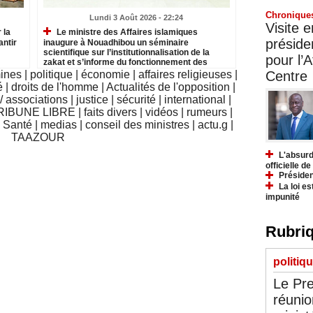
Chronique
Lundi 3 Août 2026 - 22:24
Visite 
 la
Le ministre des Affaires islamiques
préside
antir
inaugure à Nouadhibou un séminaire
scientifique sur l’institutionnalisation de la
pour l’A
zakat et s’informe du fonctionnement des
institutions relevant du secteur
Centre
mines
|
politique
|
économie
|
affaires religieuses
|
é
|
droits de l'homme
|
Actualités de l'opposition
|
 associations
|
justice
|
sécurité
|
international
|
RIBUNE LIBRE
|
faits divers
|
vidéos
|
rumeurs
|
|
Santé
|
medias
|
conseil des ministres
|
actu.g
|
TAAZOUR
L'absurd
officielle d
Présiden
La loi es
impunité
Rubriq
politiq
Le Pre
réunio