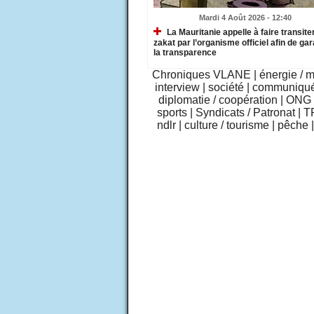
Mardi 4 Août 2026 - 12:40
La Mauritanie appelle à faire transiter
zakat par l’organisme officiel afin de gar
la transparence
Chroniques VLANE
|
énergie / 
interview
|
société
|
communiqu
diplomatie / coopération
|
ONG /
sports
|
Syndicats / Patronat
|
T
ndlr
|
culture / tourisme
|
pêche