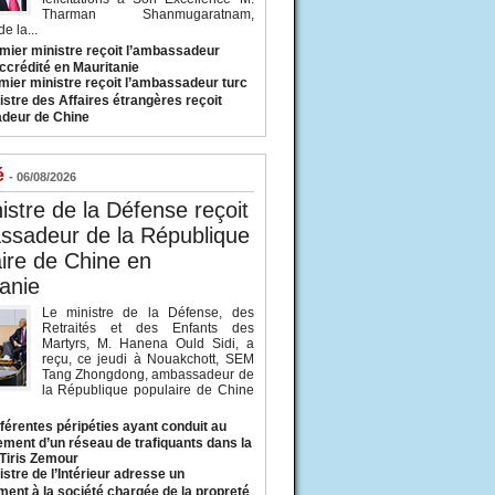
Tharman Shanmugaratnam,
e la...
mier ministre reçoit l’ambassadeur
ccrédité en Mauritanie
mier ministre reçoit l’ambassadeur turc
istre des Affaires étrangères reçoit
deur de Chine
é
- 06/08/2026
istre de la Défense reçoit
ssadeur de la République
ire de Chine en
anie
Le ministre de la Défense, des
Retraités et des Enfants des
Martyrs, M. Hanena Ould Sidi, a
reçu, ce jeudi à Nouakchott, SEM
Tang Zhongdong, ambassadeur de
la République populaire de Chine
fférentes péripéties ayant conduit au
ment d’un réseau de trafiquants dans la
 Tiris Zemour
istre de l’Intérieur adresse un
ment à la société chargée de la propreté