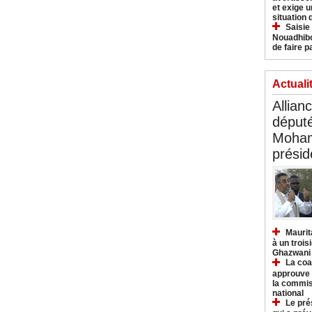
et exige u
situation
Saisie
Nouadhibo
de faire p
Actuali
Allian
déput
Moham
présid
Maurit
à un trois
Ghazwani
La coa
approuve l
la commis
national
Le pré