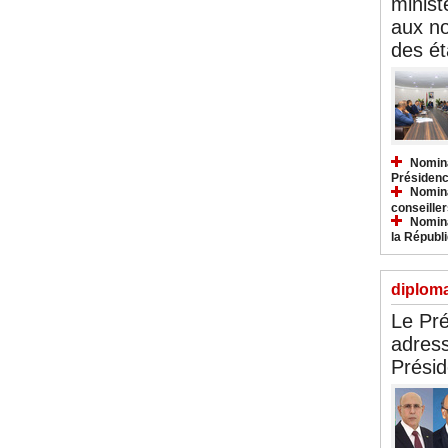
minist
aux n
des ét
Nomina
Présidenc
Nomina
conseiller
Nomina
la Républ
diploma
Le Pré
adress
Présid