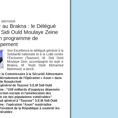
ur
-
28/07/2026
 au Brakna : le Délégué
 Sidi Ould Moulaye Zeine
un programme de
ppement
Son Excellence le délégué général à la
Solidarité nationale et à la Lutte contre
l’Exclusion (Taazour), M. Sidi Ould
Moulaye Zein, accompagné du wali d
Brakna, M. Teyib Ould Mohamed
Mahmoud, a lancé...
: la Commissaire à la Sécurité Alimentaire
 déroulement de l’Opération « Aoun » dans
 de Nouakchott
général de Taazour S.E.M Sidi Ould
ne : “249 milliards d’ouguiyas dépensés
ection sociale et l’amélioration des
de vie des populations vulnérables”
ué général à “Taazour” S.E.M Sidi Ould
ne : l’opération “Aoun” matérialise
 Président de la République à soutenir les
lnérables