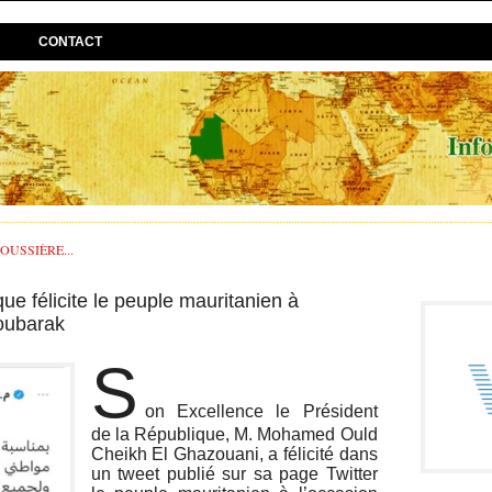
CONTACT
USSIÈRE...
ue félicite le peuple mauritanien à
Moubarak
S
on Excellence le Président
de la République, M. Mohamed Ould
Cheikh El Ghazouani, a félicité dans
un tweet publié sur sa page Twitter