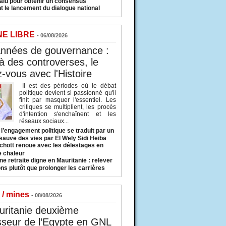
valu pour obtenir un consensus
t le lancement du dialogue national
NE LIBRE
- 06/08/2026
années de gouvernance :
à des controverses, le
-vous avec l'Histoire
Il est des périodes où le débat
politique devient si passionné qu'il
finit par masquer l'essentiel. Les
critiques se multiplient, les procès
d'intention s'enchaînent et les
réseaux sociaux...
l’engagement politique se traduit par un
sauve des vies par El Wely Sidi Heiba
hott renoue avec les délestages en
e chaleur
ne retraite digne en Mauritanie : relever
ns plutôt que prolonger les carrières
 / mines
- 08/08/2026
uritanie deuxième
sseur de l’Egypte en GNL