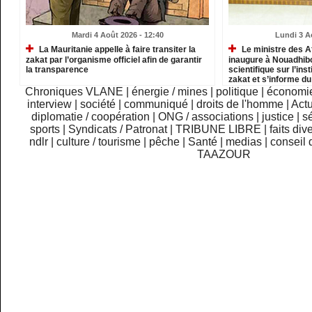
Mardi 4 Août 2026 - 12:40
Lundi 3 A
La Mauritanie appelle à faire transiter la
Le ministre des A
zakat par l’organisme officiel afin de garantir
inaugure à Nouadhib
la transparence
scientifique sur l’inst
zakat et s’informe d
institutions relevant
Chroniques VLANE
|
énergie / mines
|
politique
|
économi
interview
|
société
|
communiqué
|
droits de l'homme
|
Actu
diplomatie / coopération
|
ONG / associations
|
justice
|
sé
sports
|
Syndicats / Patronat
|
TRIBUNE LIBRE
|
faits div
ndlr
|
culture / tourisme
|
pêche
|
Santé
|
medias
|
conseil 
TAAZOUR