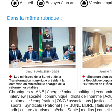
Accueil
Envoyer à un ami
Version impr
Dans la même rubrique :
Jeudi 6 Août 2026 - 20:36
Jeudi 6 A
Les ministres de la Santé et de la
Signature d’un ac
Transformation numérique président la
la République popula
commission ministérielle chargée de la
l’extension de l’Hôpit
réforme hospitalière
Chroniques VLANE
|
énergie / mines
|
politique
|
économi
interview
|
société
|
communiqué
|
droits de l'homme
|
Actu
diplomatie / coopération
|
ONG / associations
|
justice
|
sé
sports
|
Syndicats / Patronat
|
TRIBUNE LIBRE
|
faits div
ndlr
|
culture / tourisme
|
pêche
|
Santé
|
medias
|
conseil 