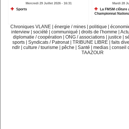
Mercredi 29 Juillet 2026 - 16:31
Mardi 28 Ju
Sports
La FMSM clôture 
Championnat Nationa
Chroniques VLANE
|
énergie / mines
|
politique
|
économi
interview
|
société
|
communiqué
|
droits de l'homme
|
Actu
diplomatie / coopération
|
ONG / associations
|
justice
|
sé
sports
|
Syndicats / Patronat
|
TRIBUNE LIBRE
|
faits div
ndlr
|
culture / tourisme
|
pêche
|
Santé
|
medias
|
conseil 
TAAZOUR