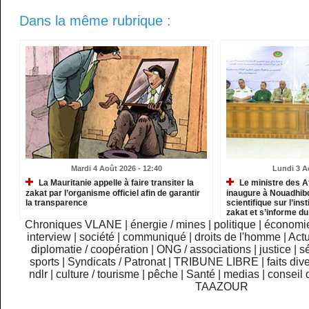
Dans la même rubrique :
Mardi 4 Août 2026 - 12:40
Lundi 3 A
La Mauritanie appelle à faire transiter la
Le ministre des A
zakat par l’organisme officiel afin de garantir
inaugure à Nouadhib
la transparence
scientifique sur l’inst
zakat et s’informe d
institutions relevant
Chroniques VLANE
|
énergie / mines
|
politique
|
économi
interview
|
société
|
communiqué
|
droits de l'homme
|
Actu
diplomatie / coopération
|
ONG / associations
|
justice
|
sé
sports
|
Syndicats / Patronat
|
TRIBUNE LIBRE
|
faits div
ndlr
|
culture / tourisme
|
pêche
|
Santé
|
medias
|
conseil 
TAAZOUR