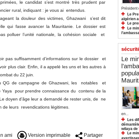
imées, le candidat s’est montré très prudent par
Président d
ncier rural, indiquant : je vous ai entendus.
Le Pre
tageant la douleur des victimes, Ghazwani s’est dit
algérien a
Le pre
lle qui fasse avancer la Mauritanie. Le dossier est
Le min
l’ambassa
pas polluer l’unité nationale, la cohésion sociale et
sécurit
Le min
avoir pas suffisamment d’informations sur le dossier et
l’amba
ir plus clair. Enfin, il a appelé les uns et les autres à
popula
 combat du 22 juin.
Maurit
 au QG de campagne de Ghazwani, les notables et
ne Yaya pour prendre connaissance du contenu de la
Le doyen d’âge leur a demandé de rester unis, de ne
on de leurs revendications légitimes.
en...
Les di
démantèle
wilaya de
Le min
n ami
Version imprimable
Partager
avertisse