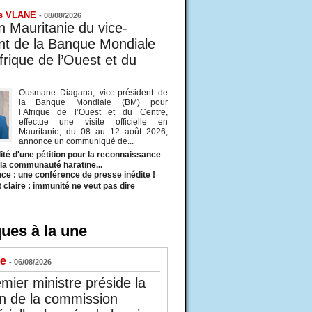
s VLANE
-
08/08/2026
en Mauritanie du vice-
nt de la Banque Mondiale
frique de l’Ouest et du
Ousmane Diagana, vice-président de
la Banque Mondiale (BM) pour
l’Afrique de l’Ouest et du Centre,
effectue une visite officielle en
Mauritanie, du 08 au 12 août 2026,
annonce un communiqué de...
ité d'une pétition pour la reconnaissance
e la communauté haratine...
ce : une conférence de presse inédite !
t claire : immunité ne veut pas dire
ues à la une
ue
- 06/08/2026
mier ministre préside la
n de la commission