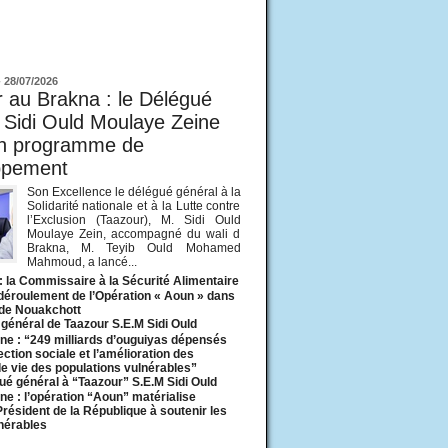
ur
-
28/07/2026
 au Brakna : le Délégué
 Sidi Ould Moulaye Zeine
un programme de
ppement
Son Excellence le délégué général à la
Solidarité nationale et à la Lutte contre
l’Exclusion (Taazour), M. Sidi Ould
Moulaye Zein, accompagné du wali d
Brakna, M. Teyib Ould Mohamed
Mahmoud, a lancé...
: la Commissaire à la Sécurité Alimentaire
 déroulement de l’Opération « Aoun » dans
 de Nouakchott
général de Taazour S.E.M Sidi Ould
ne : “249 milliards d’ouguiyas dépensés
ection sociale et l’amélioration des
de vie des populations vulnérables”
ué général à “Taazour” S.E.M Sidi Ould
ne : l’opération “Aoun” matérialise
 Président de la République à soutenir les
lnérables