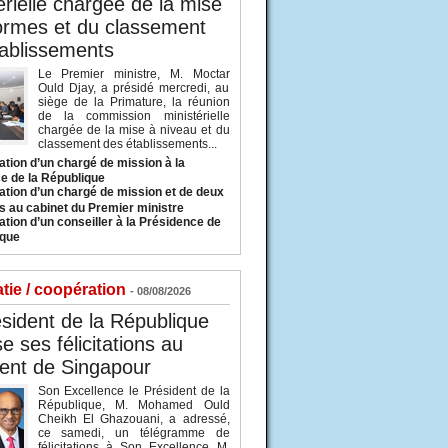
érielle chargée de la mise
ormes et du classement
ablissements
Le Premier ministre, M. Moctar
Ould Djay, a présidé mercredi, au
siège de la Primature, la réunion
de la commission ministérielle
chargée de la mise à niveau et du
classement des établissements...
tion d’un chargé de mission à la
e de la République
tion d’un chargé de mission et de deux
s au cabinet du Premier ministre
tion d’un conseiller à la Présidence de
ique
tie / coopération
- 08/08/2026
sident de la République
e ses félicitations au
ent de Singapour
Son Excellence le Président de la
République, M. Mohamed Ould
Cheikh El Ghazouani, a adressé,
ce samedi, un télégramme de
félicitations à Son Excellence M.