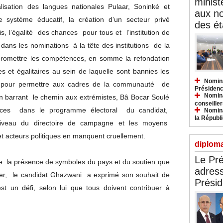
minist
cialisation des langues nationales Pulaar, Soninké et
aux n
e système éducatif, la création d’un secteur privé
des ét
, l’égalité des chances pour tous et l’institution de
té dans les nominations à la tête des institutions de la
romettre les compétences, en somme la refondation
s et égalitaires au sein de laquelle sont bannies les
Nomina
 Et pour permettre aux cadres de la communauté de
Présidenc
Nomina
n barrant le chemin aux extrémistes, Bâ Bocar Soulé
conseiller
éances dans le programme électoral du candidat,
Nomina
la Républ
niveau du directoire de campagne et les moyens
 acteurs politiques en manquent cruellement.
diploma
Le Pré
 de la présence de symboles du pays et du soutien que
adress
ter, le candidat Ghazwani a exprimé son souhait de
Présid
st un défi, selon lui que tous doivent contribuer à