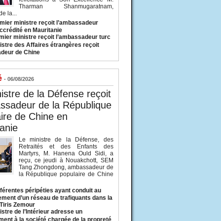
Tharman Shanmugaratnam,
e la...
mier ministre reçoit l’ambassadeur
ccrédité en Mauritanie
mier ministre reçoit l’ambassadeur turc
istre des Affaires étrangères reçoit
deur de Chine
é
- 06/08/2026
istre de la Défense reçoit
ssadeur de la République
ire de Chine en
anie
Le ministre de la Défense, des
Retraités et des Enfants des
Martyrs, M. Hanena Ould Sidi, a
reçu, ce jeudi à Nouakchott, SEM
Tang Zhongdong, ambassadeur de
la République populaire de Chine
fférentes péripéties ayant conduit au
ment d’un réseau de trafiquants dans la
 Tiris Zemour
istre de l’Intérieur adresse un
ment à la société chargée de la propreté