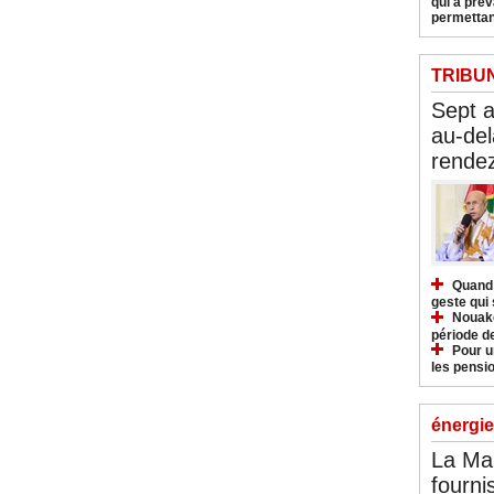
qui a pré
permettan
TRIBU
Sept 
au-del
rendez
Quand 
geste qui 
Nouakc
période d
Pour u
les pensio
énergie
La Ma
fourni