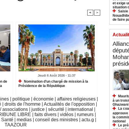
et exige u
situation
Saisie
<
>
Nouadhibo
de faire p
Actuali
Allian
déput
Moham
présid
Jeudi 6 Août 2026 - 11:37
on de
Nomination d’un chargé de mission à la
la
Présidence de la République
Maurit
mines
|
politique
|
économie
|
affaires religieuses
|
à un trois
é
|
droits de l'homme
|
Actualités de l'opposition
|
Ghazwani
La coa
 associations
|
justice
|
sécurité
|
international
|
approuve l
RIBUNE LIBRE
|
faits divers
|
vidéos
|
rumeurs
|
la commis
|
Santé
|
medias
|
conseil des ministres
|
actu.g
|
national
TAAZOUR
Le pré