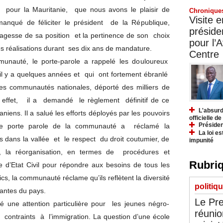
our la Mauritanie, que nous avons le plaisir de
Chronique
Visite 
manqué de féliciter le président de la République,
préside
gesse de sa position et la pertinence de son choix
pour l’A
 réalisations durant ses dix ans de mandature.
Centre
unauté, le porte-parole a rappelé les douloureux
l y a quelques années et qui ont fortement ébranlé
n des communautés nationales, déporté des milliers de
 effet, il a demandé le règlement définitif de ce
L'absurd
aniens. Il a salué les efforts déployés par les pouvoirs
officielle d
Présiden
. Le porte parole de la communauté a réclamé la
La loi es
s dans la vallée et le respect du droit coutumier, de
impunité
ns, la réorganisation, en termes de procédures et
Rubriq
e d’Etat Civil pour répondre aux besoins de tous les
s, la communauté réclame qu’ils reflètent la diversité
politiq
santes du pays.
Le Pre
é une attention particulière pour les jeunes négro-
réunio
t contraints à l’immigration. La question d’une école