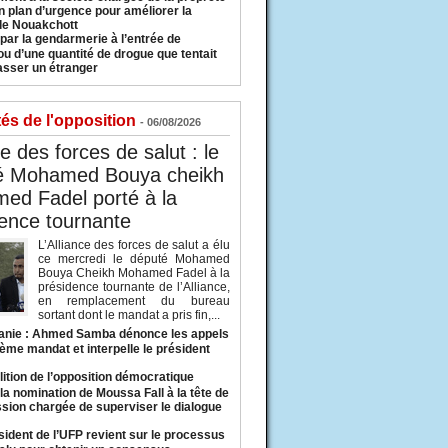
n plan d’urgence pour améliorer la
 de Nouakchott
 par la gendarmerie à l’entrée de
u d’une quantité de drogue que tentait
asser un étranger
tés de l'opposition
- 06/08/2026
ce des forces de salut : le
é Mohamed Bouya cheikh
ed Fadel porté à la
ence tournante
L’Alliance des forces de salut a élu
ce mercredi le député Mohamed
Bouya Cheikh Mohamed Fadel à la
présidence tournante de l’Alliance,
en remplacement du bureau
sortant dont le mandat a pris fin,...
anie : Ahmed Samba dénonce les appels
ième mandat et interpelle le président
lition de l’opposition démocratique
a nomination de Moussa Fall à la tête de
sion chargée de superviser le dialogue
sident de l’UFP revient sur le processus