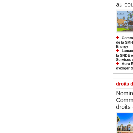
au cou
Commun
de la SMH
Energy
Lancem
la SNDE et
Services 
Aura E
d’exiger d
droits 
Nomina
Commi
droits