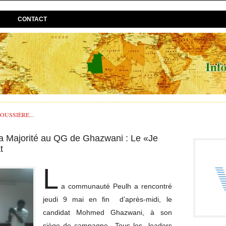
CONTACT
USSIÈRE...
 Majorité au QG de Ghazwani : Le «Je
t
L
a communauté Peulh a rencontré
jeudi 9 mai en fin d’après-midi, le
candidat Mohmed Ghazwani, à son
siège de campagne,. Tous les leaders