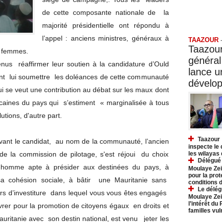
de cette composante nationale de la
Taazo
majorité présidentielle ont répondu à
l’appel : anciens ministres, généraux à
TAAZOUR
Taazour
t femmes.
général
s réaffirmer leur soutien à la candidature d’Ould
lance 
nt lui soumettre les doléances de cette communauté
dévelo
se veut une contribution au débat sur les maux dont
icaines du pays qui s’estiment « marginalisée à tous
utions, d'autre part.
Taazour 
evant le candidat, au nom de la communauté, l’ancien
inspecte le
de la commission de pilotage, s'est réjoui du choix
les wilayas
Délégué 
" homme apte à présider aux destinées du pays, à
Moulaye Zei
pour la prot
 sa cohésion sociale, à bâtir une Mauritanie sans
conditions 
Le délég
ours d’investiture dans lequel vous vous êtes engagés
Moulaye Zei
l’intérêt du
vrer pour la promotion de citoyens égaux en droits et
familles vu
Mauritanie avec son destin national, est venu jeter les