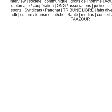
interview
|
société
|
communiqué
|
droits de l'homme
|
Actu
diplomatie / coopération
|
ONG / associations
|
justice
|
sé
sports
|
Syndicats / Patronat
|
TRIBUNE LIBRE
|
faits div
ndlr
|
culture / tourisme
|
pêche
|
Santé
|
medias
|
conseil 
TAAZOUR