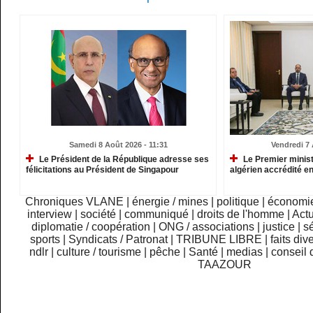
Samedi 8 Août 2026 - 11:31
Vendredi 7 
Le Président de la République adresse ses
Le Premier minist
félicitations au Président de Singapour
algérien accrédité e
Chroniques VLANE
|
énergie / mines
|
politique
|
économi
interview
|
société
|
communiqué
|
droits de l'homme
|
Actu
diplomatie / coopération
|
ONG / associations
|
justice
|
sé
sports
|
Syndicats / Patronat
|
TRIBUNE LIBRE
|
faits div
ndlr
|
culture / tourisme
|
pêche
|
Santé
|
medias
|
conseil 
TAAZOUR