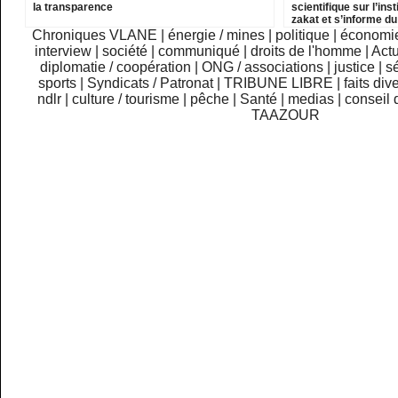
la transparence
scientifique sur l’inst
zakat et s’informe d
institutions relevant
Chroniques VLANE
|
énergie / mines
|
politique
|
économi
interview
|
société
|
communiqué
|
droits de l'homme
|
Actu
diplomatie / coopération
|
ONG / associations
|
justice
|
sé
sports
|
Syndicats / Patronat
|
TRIBUNE LIBRE
|
faits div
ndlr
|
culture / tourisme
|
pêche
|
Santé
|
medias
|
conseil 
TAAZOUR