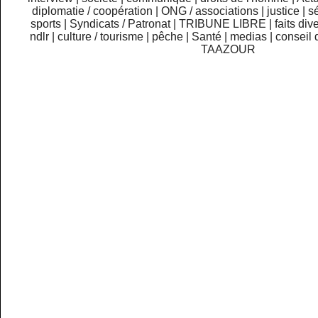
diplomatie / coopération
|
ONG / associations
|
justice
|
sé
sports
|
Syndicats / Patronat
|
TRIBUNE LIBRE
|
faits div
ndlr
|
culture / tourisme
|
pêche
|
Santé
|
medias
|
conseil 
TAAZOUR