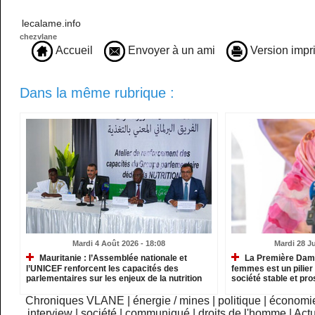
lecalame.info
chezvlane
Accueil
Envoyer à un ami
Version impr
Dans la même rubrique :
Mardi 4 Août 2026 - 18:08
Mardi 28 Ju
Mauritanie : l’Assemblée nationale et
La Première Dame
l’UNICEF renforcent les capacités des
femmes est un pilier 
parlementaires sur les enjeux de la nutrition
société stable et pr
Chroniques VLANE
|
énergie / mines
|
politique
|
économi
interview
|
société
|
communiqué
|
droits de l'homme
|
Actu