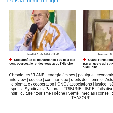
Dans la même rubrique :
Jeudi 6 Août 2026 - 11:48
Mercredi 5 
Sept années de gouvernance : au-delà des
Quand l’engagemen
controverses, le rendez-vous avec l'Histoire
par un geste qui sau
Sidi Heiba
Chroniques VLANE
|
énergie / mines
|
politique
|
économi
interview
|
société
|
communiqué
|
droits de l'homme
|
Actu
diplomatie / coopération
|
ONG / associations
|
justice
|
sé
sports
|
Syndicats / Patronat
|
TRIBUNE LIBRE
|
faits div
ndlr
|
culture / tourisme
|
pêche
|
Santé
|
medias
|
conseil 
TAAZOUR