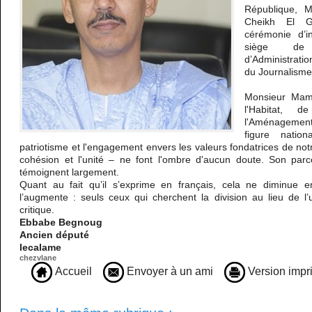
République, 
Cheikh El G
cérémonie d’i
siège de 
d’Administrati
du Journalisme,
Monsieur Mamo
l'Habitat, 
l'Aménagement
figure natio
patriotisme et l'engagement envers les valeurs fondatrices de notr
cohésion et l'unité – ne font l'ombre d'aucun doute. Son parc
témoignent largement.
Quant au fait qu’il s’exprime en français, cela ne diminue e
l’augmente : seuls ceux qui cherchent la division au lieu de l’
critique.
Ebbabe Begnoug
Ancien député
lecalame
chezvlane
Accueil
Envoyer à un ami
Version impr