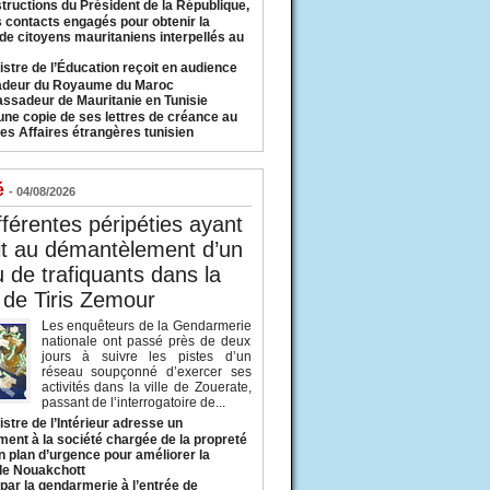
structions du Président de la République,
s contacts engagés pour obtenir la
 de citoyens mauritaniens interpellés au
istre de l’Éducation reçoit en audience
adeur du Royaume du Maroc
ssadeur de Mauritanie en Tunisie
une copie de ses lettres de créance au
es Affaires étrangères tunisien
é
- 04/08/2026
fférentes péripéties ayant
it au démantèlement d’un
 de trafiquants dans la
 de Tiris Zemour
Les enquêteurs de la Gendarmerie
nationale ont passé près de deux
jours à suivre les pistes d’un
réseau soupçonné d’exercer ses
activités dans la ville de Zouerate,
passant de l’interrogatoire de...
istre de l’Intérieur adresse un
ment à la société chargée de la propreté
n plan d’urgence pour améliorer la
 de Nouakchott
 par la gendarmerie à l’entrée de