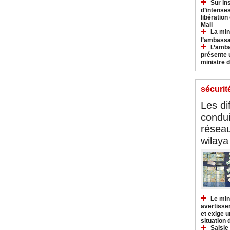
Sur in
d’intense
libération
Mali
La min
l’ambass
L’amba
présente 
ministre d
sécurit
Les di
condu
réseau
wilaya
Le min
avertisse
et exige u
situation
Saisie