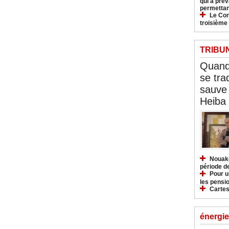
qui a pré
permettan
Le Con
troisième
TRIBU
Quand 
se tra
sauve 
Heiba
Nouakc
période d
Pour u
les pensio
Cartes
énergie