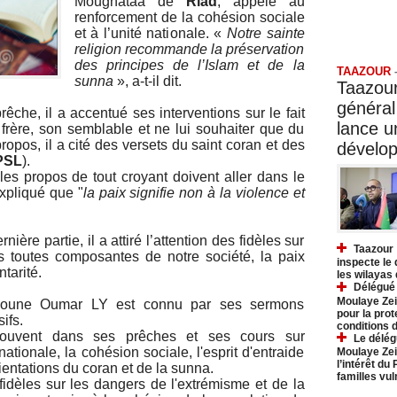
Moughataa de
Riad
, appelé au
renforcement de la cohésion sociale
et à l’unité nationale. «
Notre sainte
Taazo
religion recommande la préservation
des principes de l’Islam et de la
TAAZOUR
sunna
», a-t-il dit.
Taazour
général
êche, il a accentué ses interventions sur le fait
lance 
frère, son semblable et ne lui souhaiter que du
propos, il a cité des versets du saint coran et des
dévelo
PSL
).
es propos de tout croyant doivent aller dans le
expliqué que "
la paix signifie
non à la violence et
ère partie, il a attiré l’attention des fidèles sur
Taazour 
es toutes composantes de notre société, la paix
inspecte le
tarité.
les wilayas
Délégué 
Moulaye Zei
 Boune Oumar LY est connu par ses sermons
pour la prot
ifs.
conditions 
souvent dans ses prêches et ses cours sur
Le délég
nationale, la cohésion sociale, l'esprit d'entraide
Moulaye Zei
l’intérêt du
ientations du coran et de la sunna.
familles vu
es fidèles sur les dangers de l'extrémisme et de la