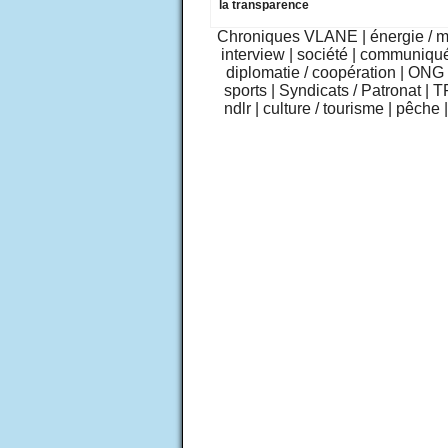
la transparence
Chroniques VLANE
|
énergie / 
interview
|
société
|
communiqu
diplomatie / coopération
|
ONG /
sports
|
Syndicats / Patronat
|
T
ndlr
|
culture / tourisme
|
pêche