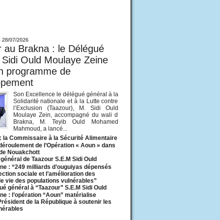
ur
-
28/07/2026
 au Brakna : le Délégué
 Sidi Ould Moulaye Zeine
un programme de
ppement
Son Excellence le délégué général à la
Solidarité nationale et à la Lutte contre
l’Exclusion (Taazour), M. Sidi Ould
Moulaye Zein, accompagné du wali d
Brakna, M. Teyib Ould Mohamed
Mahmoud, a lancé...
: la Commissaire à la Sécurité Alimentaire
 déroulement de l’Opération « Aoun » dans
 de Nouakchott
général de Taazour S.E.M Sidi Ould
ne : “249 milliards d’ouguiyas dépensés
ection sociale et l’amélioration des
de vie des populations vulnérables”
ué général à “Taazour” S.E.M Sidi Ould
ne : l’opération “Aoun” matérialise
 Président de la République à soutenir les
lnérables