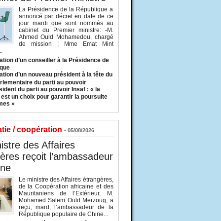
La Présidence de la République a
annoncé par décret en date de ce
jour mardi que sont nommés au
cabinet du Premier ministre: -M.
Ahmed Ould Mohamedou, chargé
de mission ; Mme Emat Mint
.
tion d’un conseiller à la Présidence de
ique
tion d’un nouveau président à la tête du
rlementaire du parti au pouvoir
ident du parti au pouvoir Insaf : « la
 est un choix pour garantir la poursuite
mes »
tie / coopération
- 05/08/2026
istre des Affaires
ères reçoit l’ambassadeur
ine
Le ministre des Affaires étrangères,
de la Coopération africaine et des
Mauritaniens de l’Extérieur, M.
Mohamed Salem Ould Merzoug, a
reçu, mard, l’ambassadeur de la
République populaire de Chine...