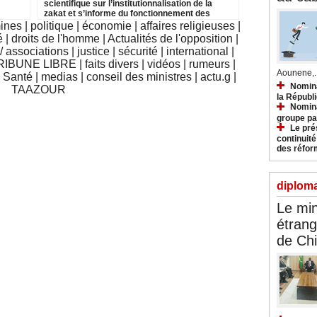
scientifique sur l’institutionnalisation de la
zakat et s’informe du fonctionnement des
institutions relevant du secteur
mines
|
politique
|
économie
|
affaires religieuses
|
é
|
droits de l'homme
|
Actualités de l'opposition
|
 associations
|
justice
|
sécurité
|
international
|
RIBUNE LIBRE
|
faits divers
|
vidéos
|
rumeurs
|
Aounene,..
|
Santé
|
medias
|
conseil des ministres
|
actu.g
|
Nomina
TAAZOUR
la Républ
Nomina
groupe pa
Le prés
continuité
des réfor
diploma
Le min
étrang
de Ch