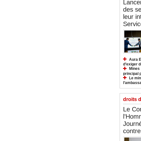
Lancem
des se
leur i
Servic
Aura E
d’exiger d
Mines :
principal 
Le mini
l’ambassa
droits 
Le Com
l’Hom
Journé
contre