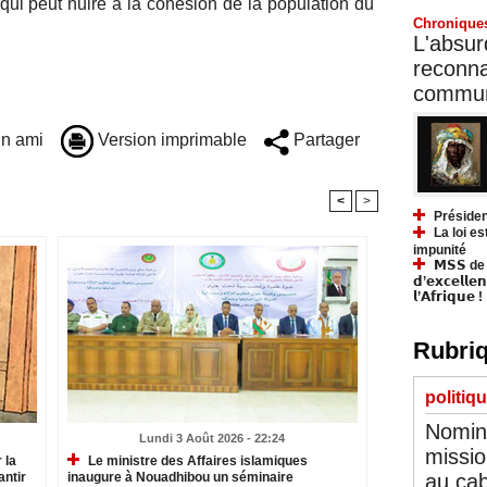
 qui peut nuire à la cohésion de la population du
Chronique
L'absurd
reconnai
communa
n ami
Version imprimable
Partager
<
>
Présiden
La loi es
impunité
𝗠𝗦𝗦 de Y
𝗱’𝗲𝘅𝗰𝗲𝗹𝗹𝗲
𝗹’𝗔𝗳𝗿𝗶𝗾𝘂𝗲 !
Rubriq
politiq
Nomina
Lundi 3 Août 2026 - 22:24
missio
 la
Le ministre des Affaires islamiques
au cab
antir
inaugure à Nouadhibou un séminaire