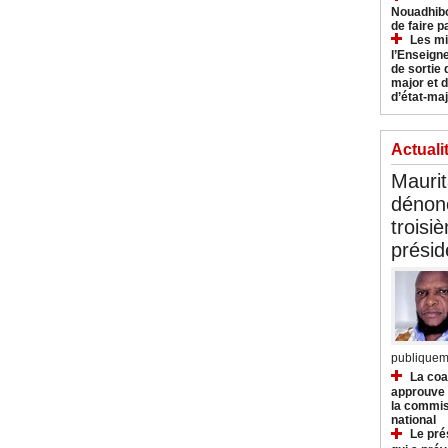
Nouadhibo
de faire p
Les mi
l’Enseign
de sortie 
major et d
d’état-maj
Actuali
Mauri
dénonc
troisi
prési
publiqueme
La coa
approuve l
la commis
national
Le pré