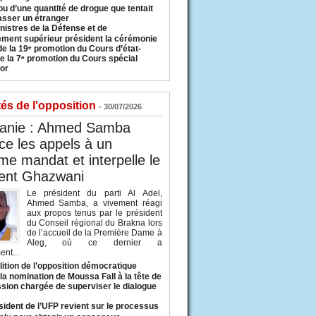
u d’une quantité de drogue que tentait
asser un étranger
nistres de la Défense et de
ement supérieur président la cérémonie
de la 19ᵉ promotion du Cours d’état-
e la 7ᵉ promotion du Cours spécial
or
tés de l'opposition
- 30/07/2026
tanie : Ahmed Samba
e les appels à un
ème mandat et interpelle le
dent Ghazwani
Le président du parti Al Adel,
Ahmed Samba, a vivement réagi
aux propos tenus par le président
du Conseil régional du Brakna lors
de l’accueil de la Première Dame à
Aleg, où ce dernier a
nt...
lition de l’opposition démocratique
a nomination de Moussa Fall à la tête de
sion chargée de superviser le dialogue
sident de l’UFP revient sur le processus