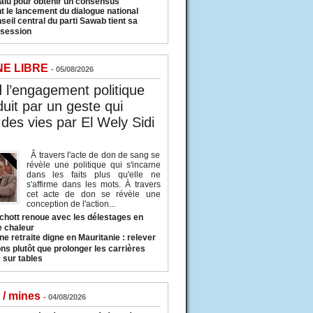
valu pour obtenir un consensus
t le lancement du dialogue national
seil central du parti Sawab tient sa
 session
NE LIBRE
- 05/08/2026
l’engagement politique
duit par un geste qui
des vies par El Wely Sidi
Â travers l'acte de don de sang se
révèle une politique qui s'incarne
dans les faits plus qu'elle ne
s'affirme dans les mots. À travers
cet acte de don se révèle une
conception de l'action...
hott renoue avec les délestages en
e chaleur
ne retraite digne en Mauritanie : relever
ns plutôt que prolonger les carrières
 sur tables
 / mines
- 04/08/2026