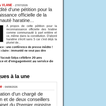
s VLANE
-
27/07/2026
ité d'une pétition pour la
ssance officielle de la
uté haratine...
A propos de cette pétition pour la
reconnaissance officielle des hratine
comme communauté à part entière et
ce, même dans la constitution. D'abord
haratine s'écrit sans S car c'est déjà la
pluriel de...
ce : une conférence de presse inédite !
t claire : immunité ne veut pas dire
acoub Sidya 𝗰𝗲́𝗹𝗲̀𝗯𝗿𝗲 𝟮𝟬 𝗮𝗻𝘀
𝗰𝗲 𝗲𝘁 𝗱’𝗲𝗻𝗴𝗮𝗴𝗲𝗺𝗲𝗻𝘁 𝗮𝘂 𝘀𝗲𝗿𝘃𝗶𝗰𝗲 𝗱𝗲
ues à la une
ue
- 04/08/2026
tion d’un chargé de
n et de deux conseillers
inet du Premier ministre