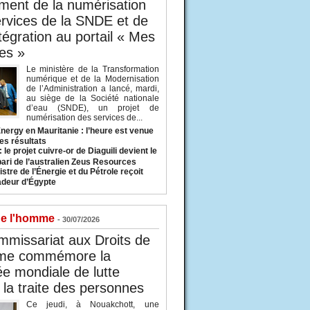
ent de la numérisation
rvices de la SNDE et de
ntégration au portail « Mes
es »
Le ministère de la Transformation
numérique et de la Modernisation
de l’Administration a lancé, mardi,
au siège de la Société nationale
d’eau (SNDE), un projet de
numérisation des services de...
nergy en Mauritanie : l’heure est venue
es résultats
 le projet cuivre-or de Diaguili devient le
pari de l’australien Zeus Resources
stre de l’Énergie et du Pétrole reçoit
deur d’Égypte
de l'homme
- 30/07/2026
missariat aux Droits de
me commémore la
e mondiale de lutte
 la traite des personnes
Ce jeudi, à Nouakchott, une