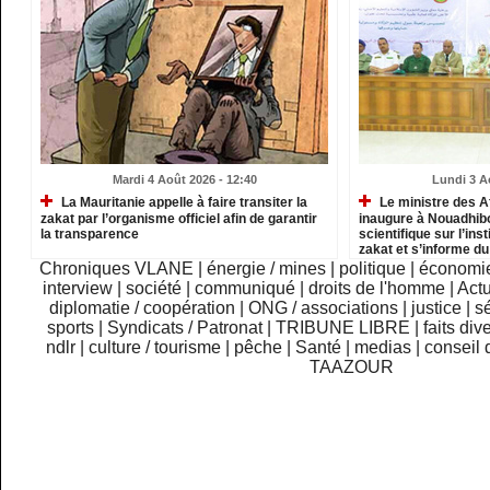
Mardi 4 Août 2026 - 12:40
Lundi 3 A
La Mauritanie appelle à faire transiter la
Le ministre des A
zakat par l’organisme officiel afin de garantir
inaugure à Nouadhib
la transparence
scientifique sur l’inst
zakat et s’informe d
institutions relevant
Chroniques VLANE
|
énergie / mines
|
politique
|
économi
interview
|
société
|
communiqué
|
droits de l'homme
|
Actu
diplomatie / coopération
|
ONG / associations
|
justice
|
sé
sports
|
Syndicats / Patronat
|
TRIBUNE LIBRE
|
faits div
ndlr
|
culture / tourisme
|
pêche
|
Santé
|
medias
|
conseil 
TAAZOUR