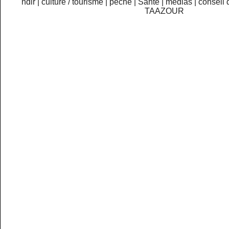
ndlr
|
culture / tourisme
|
pêche
|
Santé
|
medias
|
conseil 
TAAZOUR