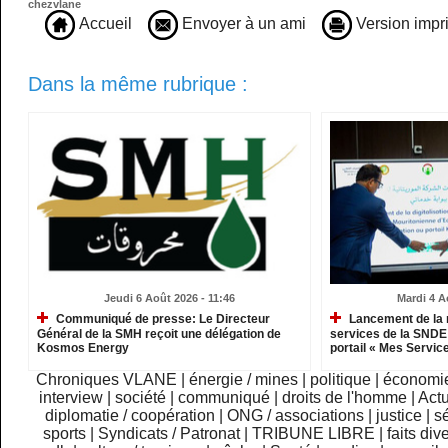
chezvlane
Accueil
Envoyer à un ami
Version impr
Dans la même rubrique :
Jeudi 6 Août 2026 - 11:46
Mardi 4 A
Communiqué de presse: Le Directeur
Lancement de la 
Général de la SMH reçoit une délégation de
services de la SNDE 
Kosmos Energy
portail « Mes Servic
Chroniques VLANE
|
énergie / mines
|
politique
|
économi
interview
|
société
|
communiqué
|
droits de l'homme
|
Actu
diplomatie / coopération
|
ONG / associations
|
justice
|
sé
sports
|
Syndicats / Patronat
|
TRIBUNE LIBRE
|
faits div