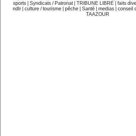
sports
|
Syndicats / Patronat
|
TRIBUNE LIBRE
|
faits div
ndlr
|
culture / tourisme
|
pêche
|
Santé
|
medias
|
conseil 
TAAZOUR