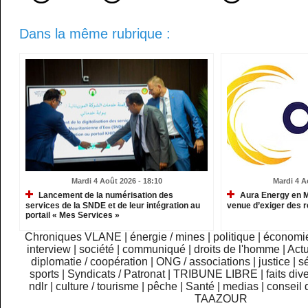
Dans la même rubrique :
Mardi 4 Août 2026 - 18:10
Mardi 4 A
Lancement de la numérisation des
Aura Energy en Ma
services de la SNDE et de leur intégration au
venue d’exiger des r
portail « Mes Services »
Chroniques VLANE
|
énergie / mines
|
politique
|
économi
interview
|
société
|
communiqué
|
droits de l'homme
|
Actu
diplomatie / coopération
|
ONG / associations
|
justice
|
sé
sports
|
Syndicats / Patronat
|
TRIBUNE LIBRE
|
faits div
ndlr
|
culture / tourisme
|
pêche
|
Santé
|
medias
|
conseil 
TAAZOUR