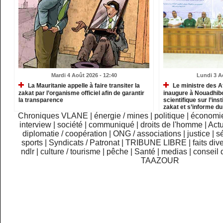
Mardi 4 Août 2026 - 12:40
Lundi 3 A
La Mauritanie appelle à faire transiter la
Le ministre des A
zakat par l’organisme officiel afin de garantir
inaugure à Nouadhib
la transparence
scientifique sur l’inst
zakat et s’informe d
institutions relevant
Chroniques VLANE
|
énergie / mines
|
politique
|
économi
interview
|
société
|
communiqué
|
droits de l'homme
|
Actu
diplomatie / coopération
|
ONG / associations
|
justice
|
sé
sports
|
Syndicats / Patronat
|
TRIBUNE LIBRE
|
faits div
ndlr
|
culture / tourisme
|
pêche
|
Santé
|
medias
|
conseil 
TAAZOUR