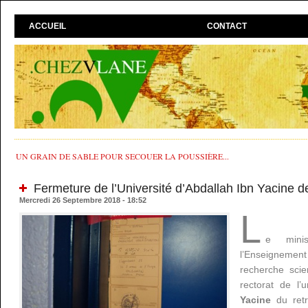
ACCUEIL
CONTACT
UN GRAIN DE SABLE POUR SECOUER LA POUSSIÈRE...
Fermeture de l’Université d’Abdallah Ibn Yacine 
Mercredi 26 Septembre 2018 - 18:52
L
e minis
l’Enseigneme
recherche scien
rectorat de l’u
Yacine
du retr