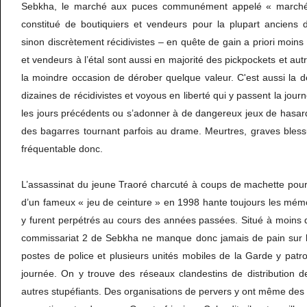
Sebkha, le marché aux puces communément appelé « marché t
constitué de boutiquiers et vendeurs pour la plupart anciens d
sinon discrètement récidivistes – en quête de gain a priori moins
et vendeurs à l’étal sont aussi en majorité des pickpockets et aut
la moindre occasion de dérober quelque valeur. C'est aussi la d
dizaines de récidivistes et voyous en liberté qui y passent la journ
les jours précédents ou s’adonner à de dangereux jeux de hasar
des bagarres tournant parfois au drame. Meurtres, graves blessu
fréquentable donc.
L’assassinat du jeune Traoré charcuté à coups de machette pour 
d’un fameux « jeu de ceinture » en 1998 hante toujours les mém
y furent perpétrés au cours des années passées. Situé à moins d
commissariat 2 de Sebkha ne manque donc jamais de pain sur l
postes de police et plusieurs unités mobiles de la Garde y patrou
journée. On y trouve des réseaux clandestins de distribution
autres stupéfiants. Des organisations de pervers y ont même de