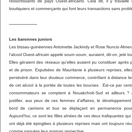
ressortissants de pays Ouest-africains. Cela dit, il y travaill
boutiquiers et commerçants qui font leurs transactions sans prob
-------------------
Les baronnes juniors
Les bissau-guinéennes Antoinette Jackindy et Rose Nuncio Alme
l’alcool Ouest-africain appelé soum-soum, auraient, dit-on, jeté t
Elles géraient des réseaux qu'elles avaient pu constituer après p
et de prison. Expulsées de Mauritanie à plusieurs reprises, ell
persévéré dans leur douteux commerce, contrôlant à distance leurs
de cet alcool à la portée de toutes les bourses. Est-ce par cent
consommateurs se comptent à Nouakchott-Sud et ailleurs ? 
justifier, aux yeux de ces femmes d’affaires, le développement
bord de camions et bus se déplaçant en permanence pour 
Aujourd’hui, ce sont les filles aînées de ces deux trafiquantes qui
ont déjà été épinglées à plusieurs reprises mais ont toujours réuss
comme naguère leur maman respective.