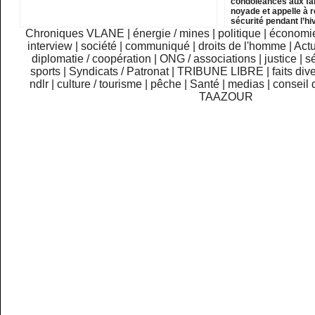
condoléances aux fam
noyade et appelle à 
sécurité pendant l’h
Chroniques VLANE
|
énergie / mines
|
politique
|
économi
interview
|
société
|
communiqué
|
droits de l'homme
|
Actu
diplomatie / coopération
|
ONG / associations
|
justice
|
sé
sports
|
Syndicats / Patronat
|
TRIBUNE LIBRE
|
faits div
ndlr
|
culture / tourisme
|
pêche
|
Santé
|
medias
|
conseil 
TAAZOUR