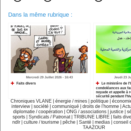
Dans la même rubrique :
Mercredi 29 Juillet 2026 - 16:43
Jeudi 23 Ju
Faits divers
Le ministère de l’
condoléances aux fam
noyade et appelle à 
sécurité pendant l’h
Chroniques VLANE
|
énergie / mines
|
politique
|
économi
interview
|
société
|
communiqué
|
droits de l'homme
|
Actu
diplomatie / coopération
|
ONG / associations
|
justice
|
sé
sports
|
Syndicats / Patronat
|
TRIBUNE LIBRE
|
faits div
ndlr
|
culture / tourisme
|
pêche
|
Santé
|
medias
|
conseil 
TAAZOUR