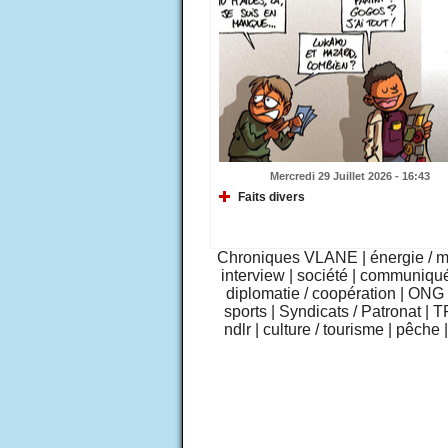
Mercredi 29 Juillet 2026 - 16:43
Faits divers
Chroniques VLANE
|
énergie / 
interview
|
société
|
communiqu
diplomatie / coopération
|
ONG /
sports
|
Syndicats / Patronat
|
T
ndlr
|
culture / tourisme
|
pêche