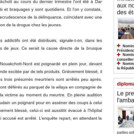
chott au cours du dernier trimestre l’ont été à Dar
aux n
s et braquages y sont quotidiens. Et l’on y constate,
des ét
 recrudescence de la délinquance, coïncidant avec une
n de la drogue chez les jeunes.
ddictifs ont été distribués, signale-t-on, dans les
Nomina
les de jeux. Ce serait la cause directe de la brusque
Présidenc
Nomina
conseiller
de Nouakchott-Nord est poignardé en plein jour, devant
Nomina
la Républ
de excitée par de tels produits. Grièvement blessé, il
s trois présumés meurtriers sont arrêtés peu après.
diploma
s sont déférés au parquet de la wilaya en compagnie de
Le pre
c la victime au moment du meurtre. En pleine audition
l’amba
soudain un poignard pour en asséner des coups à celui
ement blessé, celui-ci est aussitôt évacué à l’hôpital
i accusé est arrêté. L’enquête repart, en attendant la
parties ont.