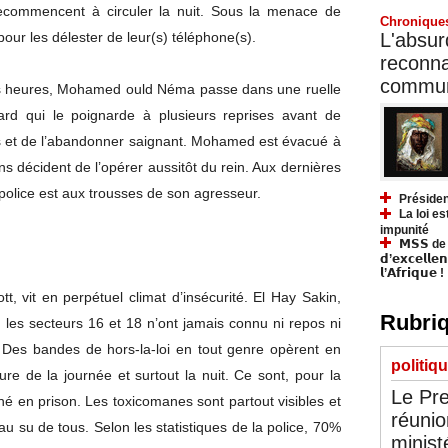
ecommencent à circuler la nuit. Sous la menace de
Chronique
L'absurd
pour les délester de leur(s) téléphone(s).
reconnai
communa
is heures, Mohamed ould Néma passe dans une ruelle
lard qui le poignarde à plusieurs reprises avant de
 et de l’abandonner saignant. Mohamed est évacué à
s décident de l’opérer aussitôt du rein. Aux dernières
a police est aux trousses de son agresseur.
Présiden
La loi es
impunité
𝗠𝗦𝗦 de Y
𝗱’𝗲𝘅𝗰𝗲𝗹𝗹𝗲
𝗹’𝗔𝗳𝗿𝗶𝗾𝘂𝗲 !
, vit en perpétuel climat d’insécurité. El Hay Sakin,
Rubriq
, les secteurs 16 et 18 n’ont jamais connu ni repos ni
Des bandes de hors-la-loi en tout genre opèrent en
politiq
e de la journée et surtout la nuit. Ce sont, pour la
Le Pre
rné en prison. Les toxicomanes sont partout visibles et
réunio
 su de tous. Selon les statistiques de la police, 70%
minist