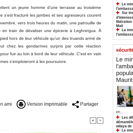
Le min
jettent un jeune homme d’une terrasse au troisième
l’ambassa
Sur in
ime s’est fracturé les jambes et ses agresseurs courent
d’intense
libération
ovembre, vers trois heures du matin, une patrouille de
Mali
La min
en train de dévaliser une épicerie à Leghreïgua. À
l’ambass
 pied hors de leur véhicule qu’un des truands armé de
peut chez les gendarmes surpris par cette réaction
sécurit
 pour fuir au loin à bord de leur véhicule. C’est en vain
Le min
rmes s’emploieront à les poursuivre.
l’amba
popula
Maurit
n ami
Version imprimable
Partager
en...
Les di
<
>
démantèle
wilaya de
Le min