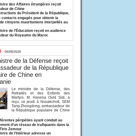
istre des Affaires étrangères reçoit
deur de Chine
structions du Président de la République,
s contacts engagés pour obtenir la
 de citoyens mauritaniens interpellés au
istre de l’Éducation reçoit en audience
adeur du Royaume du Maroc
é
- 06/08/2026
istre de la Défense reçoit
ssadeur de la République
ire de Chine en
anie
Le ministre de la Défense, des
Retraités et des Enfants des
Martyrs, M. Hanena Ould Sidi, a
reçu, ce jeudi à Nouakchott, SEM
Tang Zhongdong, ambassadeur de
la République populaire de Chine
fférentes péripéties ayant conduit au
ment d’un réseau de trafiquants dans la
 Tiris Zemour
istre de l’Intérieur adresse un