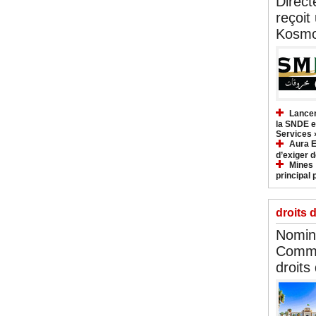
Direct
reçoit
Kosmo
Lancem
la SNDE et
Services 
Aura E
d’exiger d
Mines :
principal 
droits 
Nomina
Commi
droits