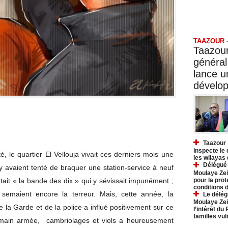
Taazo
TAAZOUR
Taazour
général
lance 
dévelo
Taazour 
inspecte le
, le quartier El Vellouja vivait ces derniers mois une
les wilayas
Délégué 
y avaient tenté de braquer une station-service à neuf
Moulaye Zei
pour la prot
était « la bande des dix » qui y sévissait impunément ;
conditions 
semaient encore la terreur. Mais, cette année, la
Le délég
Moulaye Zei
 la Garde et de la police a influé positivement sur ce
l’intérêt du
familles vu
ain armée, cambriolages et viols a heureusement