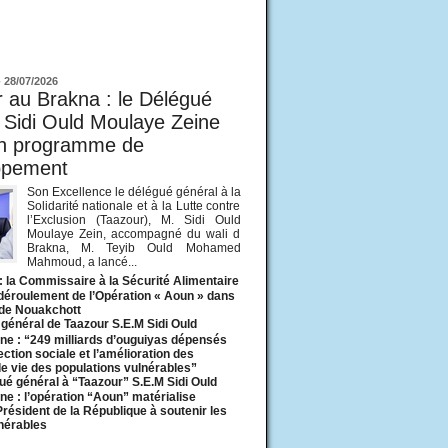
ur
-
28/07/2026
 au Brakna : le Délégué
 Sidi Ould Moulaye Zeine
un programme de
ppement
Son Excellence le délégué général à la
Solidarité nationale et à la Lutte contre
l’Exclusion (Taazour), M. Sidi Ould
Moulaye Zein, accompagné du wali d
Brakna, M. Teyib Ould Mohamed
Mahmoud, a lancé...
: la Commissaire à la Sécurité Alimentaire
 déroulement de l’Opération « Aoun » dans
 de Nouakchott
général de Taazour S.E.M Sidi Ould
ne : “249 milliards d’ouguiyas dépensés
ection sociale et l’amélioration des
de vie des populations vulnérables”
ué général à “Taazour” S.E.M Sidi Ould
ne : l’opération “Aoun” matérialise
 Président de la République à soutenir les
lnérables