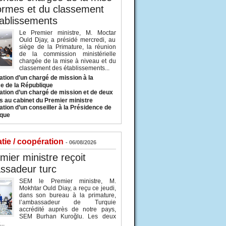
ormes et du classement
ablissements
Le Premier ministre, M. Moctar
Ould Djay, a présidé mercredi, au
siège de la Primature, la réunion
de la commission ministérielle
chargée de la mise à niveau et du
classement des établissements...
tion d’un chargé de mission à la
e de la République
tion d’un chargé de mission et de deux
s au cabinet du Premier ministre
tion d’un conseiller à la Présidence de
ique
tie / coopération
- 06/08/2026
mier ministre reçoit
ssadeur turc
SEM le Premier ministre, M.
Mokhtar Ould Diay, a reçu ce jeudi,
dans son bureau à la primature,
l’ambassadeur de Turquie
accrédité auprès de notre pays,
SEM Burhan Kuroğlu. Les deux
..