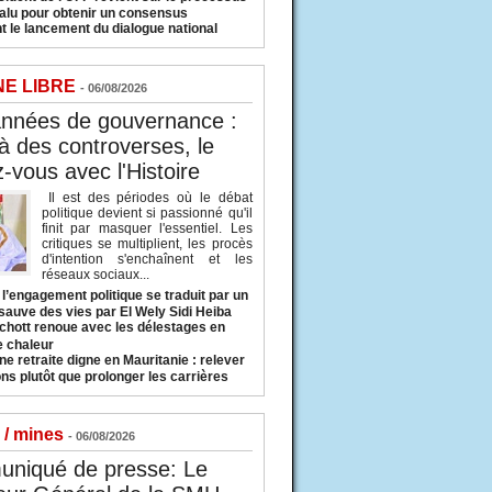
valu pour obtenir un consensus
t le lancement du dialogue national
NE LIBRE
- 06/08/2026
années de gouvernance :
à des controverses, le
-vous avec l'Histoire
Il est des périodes où le débat
politique devient si passionné qu'il
finit par masquer l'essentiel. Les
critiques se multiplient, les procès
d'intention s'enchaînent et les
réseaux sociaux...
l’engagement politique se traduit par un
sauve des vies par El Wely Sidi Heiba
hott renoue avec les délestages en
e chaleur
ne retraite digne en Mauritanie : relever
ns plutôt que prolonger les carrières
 / mines
- 06/08/2026
niqué de presse: Le