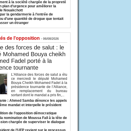
ment à la société chargée de la propreté
n plan d’urgence pour améliorer la
 de Nouakchott
 par la gendarmerie à l’entrée de
u d’une quantité de drogue que tentait
asser un étranger
tés de l'opposition
- 06/08/2026
ce des forces de salut : le
é Mohamed Bouya cheikh
ed Fadel porté à la
ence tournante
L’Alliance des forces de salut a élu
ce mercredi le député Mohamed
Bouya Cheikh Mohamed Fadel à la
présidence tournante de l’Alliance,
en remplacement du bureau
sortant dont le mandat a pris fin,...
anie : Ahmed Samba dénonce les appels
ième mandat et interpelle le président
lition de l’opposition démocratique
a nomination de Moussa Fall à la tête de
sion chargée de superviser le dialogue
sident de l’UFP revient sur le processus