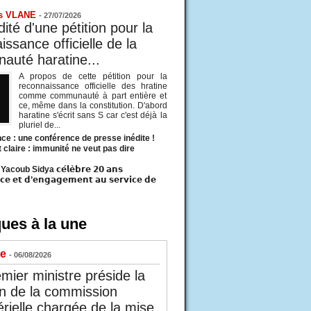
s VLANE
-
27/07/2026
ité d'une pétition pour la
ssance officielle de la
uté haratine...
A propos de cette pétition pour la
reconnaissance officielle des hratine
comme communauté à part entière et
ce, même dans la constitution. D'abord
haratine s'écrit sans S car c'est déjà la
pluriel de...
ce : une conférence de presse inédite !
t claire : immunité ne veut pas dire
acoub Sidya 𝗰𝗲́𝗹𝗲̀𝗯𝗿𝗲 𝟮𝟬 𝗮𝗻𝘀
𝗰𝗲 𝗲𝘁 𝗱’𝗲𝗻𝗴𝗮𝗴𝗲𝗺𝗲𝗻𝘁 𝗮𝘂 𝘀𝗲𝗿𝘃𝗶𝗰𝗲 𝗱𝗲
ues à la une
ue
- 06/08/2026
mier ministre préside la
n de la commission
érielle chargée de la mise