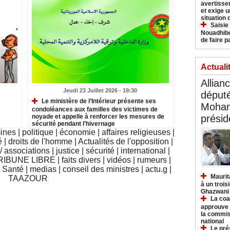
avertisse
et exige u
situation
Saisie
Nouadhibo
de faire p
Actuali
Allian
Jeudi 23 Juillet 2026 - 19:30
déput
Le ministère de l’Intérieur présente ses
Moham
condoléances aux familles des victimes de
noyade et appelle à renforcer les mesures de
présid
sécurité pendant l’hivernage
mines
|
politique
|
économie
|
affaires religieuses
|
é
|
droits de l'homme
|
Actualités de l'opposition
|
 associations
|
justice
|
sécurité
|
international
|
RIBUNE LIBRE
|
faits divers
|
vidéos
|
rumeurs
|
|
Santé
|
medias
|
conseil des ministres
|
actu.g
|
Maurit
TAAZOUR
à un trois
Ghazwani
La coa
approuve l
la commis
national
Le pré