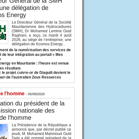
eur Général de la SMH
 une délégation de
s Energy
Le Directeur Général de la Société
Mauritanienne des Hydrocarbures
(SMH), Dr Mohamed Lemine Ould
Raghani, a reçu, ce mardi 4 août
2026, au siège de l’entreprise, une
délégation de Kosmos Energy...
ent de la numérisation des services de
 de leur intégration au portail « Mes
»
nergy en Mauritanie : l’heure est venue
es résultats
 le projet cuivre-or de Diaguili devient le
pari de l’australien Zeus Resources
de l'homme
- 06/08/2026
tion du président de la
ssion nationale des
 de l’homme
La Présidence de la République a
annoncé que, par décret publié ce
jeudi, M. Mohamed Mahmoud Ould
Dahi a été nommé président de la