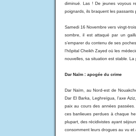
diminué. Las ! De jeunes voyous r
poignards, ils braquent les passants 
Samedi 16 Novembre vers vingt-tro
sombre, il est attaqué par un gail
s’emparer du contenu de ses poches
l’hôpital Cheikh Zayed où les médecin
nouvelles, sa situation est stable. L
Dar Naïm : apogée du
crime
Dar Naïm, au Nord-est de Nouakchott
Dar El Barka, Leghreïgua, l’axe Aziz
paix au cours des années passées. 
ces banlieues perdues à chaque heur
plupart, des récidivistes ayant séjou
consomment leurs drogues au vu et au