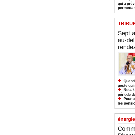
qui a pré
permettan
TRIBU
Sept 
au-del
rendez
Quand 
geste qui 
Nouakc
période d
Pour u
les pensio
énergie
Commu