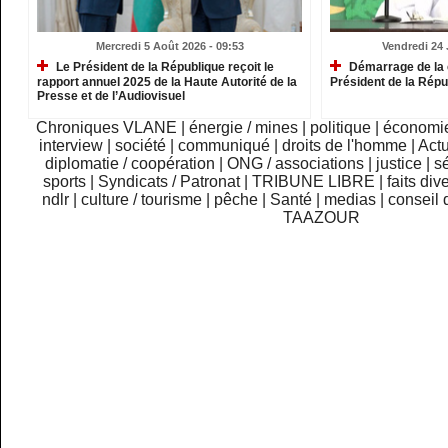
Mercredi 5 Août 2026 - 09:53
Vendredi 24 J
Le Président de la République reçoit le
Démarrage de la 
rapport annuel 2025 de la Haute Autorité de la
Président de la Répu
Presse et de l’Audiovisuel
Chroniques VLANE
|
énergie / mines
|
politique
|
économi
interview
|
société
|
communiqué
|
droits de l'homme
|
Actu
diplomatie / coopération
|
ONG / associations
|
justice
|
sé
sports
|
Syndicats / Patronat
|
TRIBUNE LIBRE
|
faits div
ndlr
|
culture / tourisme
|
pêche
|
Santé
|
medias
|
conseil 
TAAZOUR