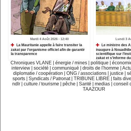
Mardi 4 Août 2026 - 12:40
Lundi 3 A
La Mauritanie appelle à faire transiter la
Le ministre des A
zakat par l’organisme officiel afin de garantir
inaugure à Nouadhib
la transparence
scientifique sur l’inst
zakat et s’informe d
institutions relevant
Chroniques VLANE
|
énergie / mines
|
politique
|
économi
interview
|
société
|
communiqué
|
droits de l'homme
|
Actu
diplomatie / coopération
|
ONG / associations
|
justice
|
sé
sports
|
Syndicats / Patronat
|
TRIBUNE LIBRE
|
faits div
ndlr
|
culture / tourisme
|
pêche
|
Santé
|
medias
|
conseil 
TAAZOUR