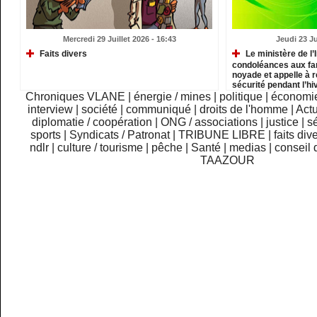
Mercredi 29 Juillet 2026 - 16:43
Jeudi 23 Ju
Faits divers
Le ministère de l’
condoléances aux fam
noyade et appelle à 
sécurité pendant l’h
Chroniques VLANE
|
énergie / mines
|
politique
|
économi
interview
|
société
|
communiqué
|
droits de l'homme
|
Actu
diplomatie / coopération
|
ONG / associations
|
justice
|
sé
sports
|
Syndicats / Patronat
|
TRIBUNE LIBRE
|
faits div
ndlr
|
culture / tourisme
|
pêche
|
Santé
|
medias
|
conseil 
TAAZOUR