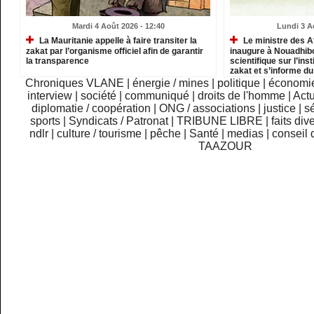
Mardi 4 Août 2026 - 12:40
Lundi 3 A
La Mauritanie appelle à faire transiter la
Le ministre des A
zakat par l’organisme officiel afin de garantir
inaugure à Nouadhib
la transparence
scientifique sur l’inst
zakat et s’informe d
institutions relevant
Chroniques VLANE
|
énergie / mines
|
politique
|
économi
interview
|
société
|
communiqué
|
droits de l'homme
|
Actu
diplomatie / coopération
|
ONG / associations
|
justice
|
sé
sports
|
Syndicats / Patronat
|
TRIBUNE LIBRE
|
faits div
ndlr
|
culture / tourisme
|
pêche
|
Santé
|
medias
|
conseil 
TAAZOUR