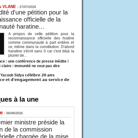
s VLANE
-
27/07/2026
ité d'une pétition pour la
ssance officielle de la
uté haratine...
A propos de cette pétition pour la
reconnaissance officielle des hratine
comme communauté à part entière et
ce, même dans la constitution. D'abord
haratine s'écrit sans S car c'est déjà la
pluriel de...
ce : une conférence de presse inédite !
t claire : immunité ne veut pas dire
acoub Sidya 𝗰𝗲́𝗹𝗲̀𝗯𝗿𝗲 𝟮𝟬 𝗮𝗻𝘀
𝗰𝗲 𝗲𝘁 𝗱’𝗲𝗻𝗴𝗮𝗴𝗲𝗺𝗲𝗻𝘁 𝗮𝘂 𝘀𝗲𝗿𝘃𝗶𝗰𝗲 𝗱𝗲
ues à la une
ue
- 06/08/2026
mier ministre préside la
n de la commission
érielle chargée de la mise