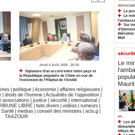
démocratiq
Le pre
Le min
l’ambassa
Sur in
d’intense
libération
Mali
sécurit
Le min
Jeudi 6 Août 2026 - 20:35
l’amba
Signature d’un accord entre notre pays et
popula
la République populaire de Chine en vue de
l’extension de l’Hôpital de l’Amitié
Maurit
mines
|
politique
|
économie
|
affaires religieuses
|
é
|
droits de l'homme
|
Actualités de l'opposition
|
 associations
|
justice
|
sécurité
|
international
|
RIBUNE LIBRE
|
faits divers
|
vidéos
|
rumeurs
|
|
Santé
|
medias
|
conseil des ministres
|
actu.g
|
TAAZOUR
en...
Les di
démantèle
wilaya de