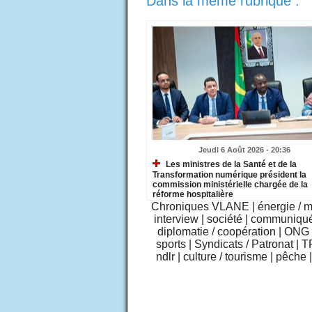
Dans la même rubrique :
Jeudi 6 Août 2026 - 20:36
Les ministres de la Santé et de la
Transformation numérique président la
commission ministérielle chargée de la
réforme hospitalière
Chroniques VLANE
|
énergie / 
interview
|
société
|
communiqu
diplomatie / coopération
|
ONG /
sports
|
Syndicats / Patronat
|
T
ndlr
|
culture / tourisme
|
pêche