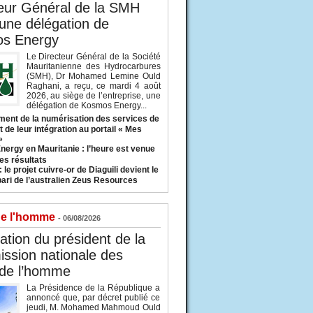
eur Général de la SMH
 une délégation de
s Energy
Le Directeur Général de la Société
Mauritanienne des Hydrocarbures
(SMH), Dr Mohamed Lemine Ould
Raghani, a reçu, ce mardi 4 août
2026, au siège de l’entreprise, une
délégation de Kosmos Energy...
ent de la numérisation des services de
 de leur intégration au portail « Mes
»
nergy en Mauritanie : l’heure est venue
es résultats
 le projet cuivre-or de Diaguili devient le
pari de l’australien Zeus Resources
de l'homme
- 06/08/2026
tion du président de la
ssion nationale des
 de l’homme
La Présidence de la République a
annoncé que, par décret publié ce
jeudi, M. Mohamed Mahmoud Ould