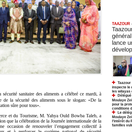
Taazo
TAAZOUR
Taazour
général
lance 
dévelo
Taazour 
inspecte le
les wilayas
sécurité sanitaire des aliments a célébré ce mardi, à
Délégué 
e de la sécurité des aliments sous le slogan: «De la
Moulaye Zei
pour la prot
ation sûre pour tous».
conditions 
Le délég
erce et du Tourisme, M. Yahya Ould Bowba Taleb, a
Moulaye Zei
ion que la célébration de la Journée internationale de la
l’intérêt du
familles vu
 une occasion de renouveler l’engagement collectif à
rs et à renforcer le système national de sécurité