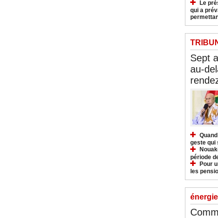
Le pré
qui a pré
permettan
TRIBU
Sept 
au-del
rendez
Quand 
geste qui 
Nouakc
période d
Pour u
les pensio
énergie
Commu