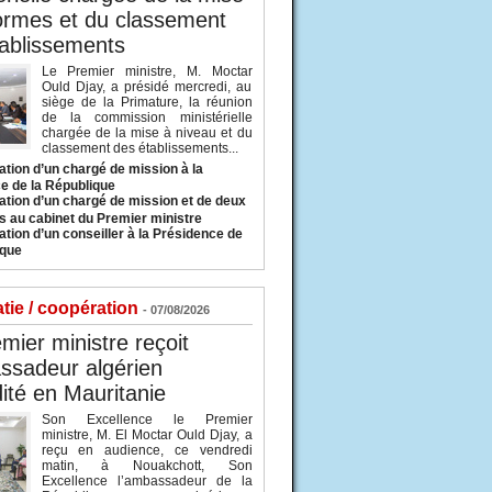
ormes et du classement
ablissements
Le Premier ministre, M. Moctar
Ould Djay, a présidé mercredi, au
siège de la Primature, la réunion
de la commission ministérielle
chargée de la mise à niveau et du
classement des établissements...
tion d’un chargé de mission à la
e de la République
tion d’un chargé de mission et de deux
s au cabinet du Premier ministre
tion d’un conseiller à la Présidence de
ique
tie / coopération
- 07/08/2026
mier ministre reçoit
ssadeur algérien
ité en Mauritanie
Son Excellence le Premier
ministre, M. El Moctar Ould Djay, a
reçu en audience, ce vendredi
matin, à Nouakchott, Son
Excellence l’ambassadeur de la