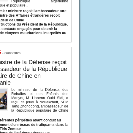
République algérienne
ue et populaire...
mier ministre reçoit l’ambassadeur turc
istre des Affaires étrangères reçoit
deur de Chine
structions du Président de la République,
s contacts engagés pour obtenir la
 de citoyens mauritaniens interpellés au
é
- 06/08/2026
istre de la Défense reçoit
ssadeur de la République
ire de Chine en
anie
Le ministre de la Défense, des
Retraités et des Enfants des
Martyrs, M. Hanena Ould Sidi, a
reçu, ce jeudi à Nouakchott, SEM
Tang Zhongdong, ambassadeur de
la République populaire de Chine
fférentes péripéties ayant conduit au
ment d’un réseau de trafiquants dans la
 Tiris Zemour