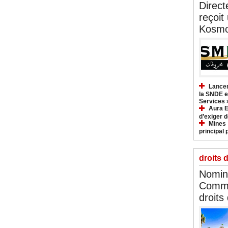
Direct
reçoit
Kosmo
Lancem
la SNDE et
Services 
Aura E
d’exiger d
Mines :
principal 
droits 
Nomina
Commi
droits