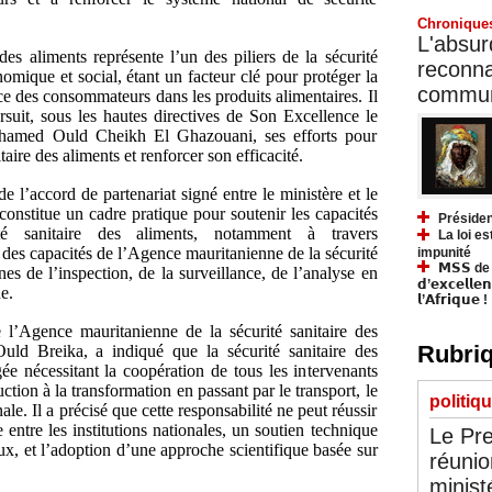
Chronique
L'absurd
 des aliments représente l’un des piliers de la sécurité
reconnai
mique et social, étant un facteur clé pour protéger la
communa
ce des consommateurs dans les produits alimentaires. Il
uit, sous les hautes directives de Son Excellence le
hamed Ould Cheikh El Ghazouani, ses efforts pour
aire des aliments et renforcer son efficacité.
e l’accord de partenariat signé entre le ministère et le
onstitue un cadre pratique pour soutenir les capacités
Présiden
té sanitaire des aliments, notamment à travers
La loi es
des capacités de l’Agence mauritanienne de la sécurité
impunité
𝗠𝗦𝗦 de Y
es de l’inspection, de la surveillance, de l’analyse en
𝗱’𝗲𝘅𝗰𝗲𝗹𝗹𝗲
e.
𝗹’𝗔𝗳𝗿𝗶𝗾𝘂𝗲 !
e l’Agence mauritanienne de la sécurité sanitaire des
Rubriq
d Breika, a indiqué que la sécurité sanitaire des
gée nécessitant la coopération de tous les intervenants
ction à la transformation en passant par le transport, le
politiq
le. Il a précisé que cette responsabilité ne peut réussir
 entre les institutions nationales, un soutien technique
Le Pre
aux, et l’adoption d’une approche scientifique basée sur
réunio
minist