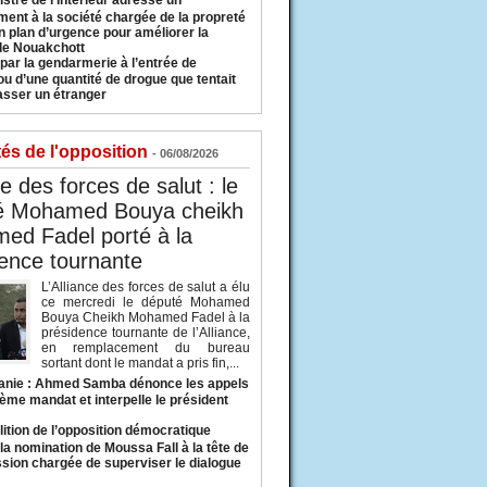
istre de l’Intérieur adresse un
ment à la société chargée de la propreté
n plan d’urgence pour améliorer la
 de Nouakchott
 par la gendarmerie à l’entrée de
u d’une quantité de drogue que tentait
asser un étranger
tés de l'opposition
- 06/08/2026
ce des forces de salut : le
é Mohamed Bouya cheikh
ed Fadel porté à la
ence tournante
L’Alliance des forces de salut a élu
ce mercredi le député Mohamed
Bouya Cheikh Mohamed Fadel à la
présidence tournante de l’Alliance,
en remplacement du bureau
sortant dont le mandat a pris fin,...
anie : Ahmed Samba dénonce les appels
ième mandat et interpelle le président
lition de l’opposition démocratique
a nomination de Moussa Fall à la tête de
sion chargée de superviser le dialogue