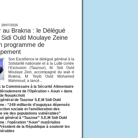
ur
-
28/07/2026
 au Brakna : le Délégué
 Sidi Ould Moulaye Zeine
un programme de
ppement
Son Excellence le délégué général à la
Solidarité nationale et à la Lutte contre
l’Exclusion (Taazour), M. Sidi Ould
Moulaye Zein, accompagné du wali d
Brakna, M. Teyib Ould Mohamed
Mahmoud, a lancé...
: la Commissaire à la Sécurité Alimentaire
 déroulement de l’Opération « Aoun » dans
 de Nouakchott
général de Taazour S.E.M Sidi Ould
ne : “249 milliards d’ouguiyas dépensés
ection sociale et l’amélioration des
de vie des populations vulnérables”
ué général à “Taazour” S.E.M Sidi Ould
ne : l’opération “Aoun” matérialise
 Président de la République à soutenir les
lnérables