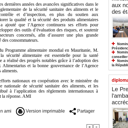
ces dernières années des avancées significatives dans le
aux n
glementaire de la sécurité sanitaire des aliments et le
des ét
ontrôle et d’inspection, en plus du soutien aux
er la qualité et la sécurité des produits alimentaires
 a ajouté que l’Agence continuera ses efforts pour
lopper des outils d’évaluation des risques, et soutenir
 secteurs concernés, afin d’assurer une plus grande
nté des consommateurs.
Nomina
Présidenc
t du Programme alimentaire mondial en Mauritanie, M.
Nomina
 sécurité alimentaire est essentielle pour la santé
conseiller
e a réalisé des progrès notables grâce à l’adoption des
Nomina
Alimentarius et la bonne gouvernance de l’Agence
la Républ
s aliments.
diploma
efforts nationaux en coopération avec le ministère du
ationale de sécurité sanitaire des aliments, et les
Le Pre
bué à l’application des règlements internationaux à
l’amba
et la réponse. AMI
accréd
n ami
Version imprimable
Partager
<
>