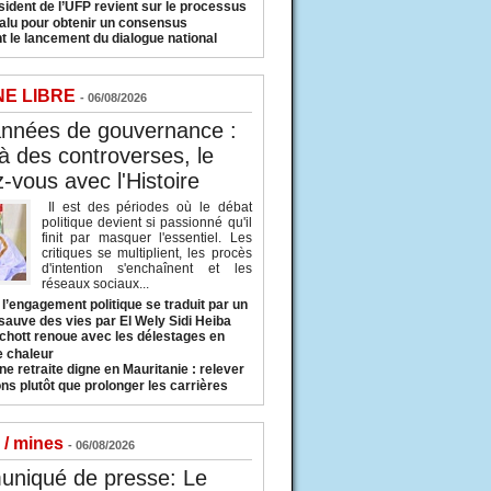
sident de l’UFP revient sur le processus
valu pour obtenir un consensus
t le lancement du dialogue national
NE LIBRE
- 06/08/2026
années de gouvernance :
à des controverses, le
-vous avec l'Histoire
Il est des périodes où le débat
politique devient si passionné qu'il
finit par masquer l'essentiel. Les
critiques se multiplient, les procès
d'intention s'enchaînent et les
réseaux sociaux...
l’engagement politique se traduit par un
sauve des vies par El Wely Sidi Heiba
hott renoue avec les délestages en
e chaleur
ne retraite digne en Mauritanie : relever
ns plutôt que prolonger les carrières
 / mines
- 06/08/2026
niqué de presse: Le