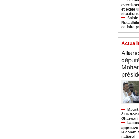
Le min
avertisse
et exige u
situation
Saisie
Nouadhibo
de faire p
Actuali
Allian
déput
Moham
présid
Maurit
à un trois
Ghazwani
La coa
approuve l
la commis
national