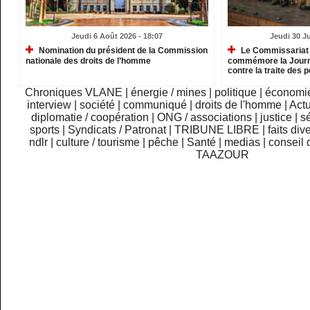
Jeudi 6 Août 2026 - 18:07
Jeudi 30 Ju
Nomination du président de la Commission
Le Commissariat 
nationale des droits de l’homme
commémore la Journé
contre la traite des
Chroniques VLANE
|
énergie / mines
|
politique
|
économi
interview
|
société
|
communiqué
|
droits de l'homme
|
Actu
diplomatie / coopération
|
ONG / associations
|
justice
|
sé
sports
|
Syndicats / Patronat
|
TRIBUNE LIBRE
|
faits div
ndlr
|
culture / tourisme
|
pêche
|
Santé
|
medias
|
conseil 
TAAZOUR