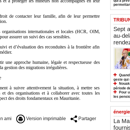
les et à protéger les mineurs non accompagnés en leur
qui a pré
permettan
roit de contacter leur famille, afin de leur permettre
TRIBU
ion.
Sept 
es organisations internationales et locales (HCR, OIM,
au-del
ur assurer un suivi des cas sensibles.
rendez
vi et d’évaluation des reconduites à la frontière afin
médier.
ir une approche humaine, légale et respectueuse des
a gestion des migrations irrégulières.
Quand 
e
geste qui 
Nouakc
t à suivre attentivement la situation, à mettre ses
période d
Pour u
s et des organisations et à collaborer avec toutes les
les pensio
espect des droits fondamentaux en Mauritanie.
énergie
n ami
Version imprimable
Partager
La Ma
fourni