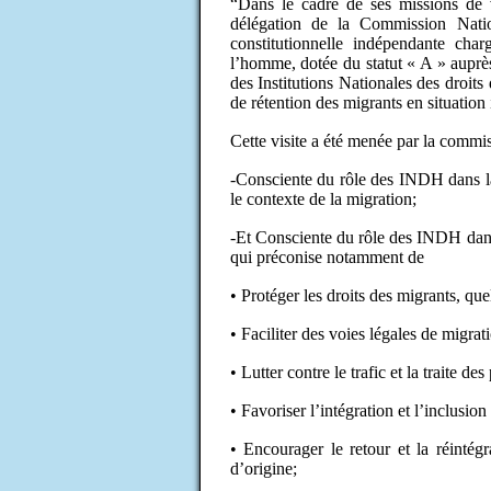
“Dans le cadre de ses missions de v
délégation de la Commission Nati
constitutionnelle indépendante cha
l’homme, dotée du statut « A » auprè
des Institutions Nationales des droits
de rétention des migrants en situation
Cette visite a été menée par la commis
-Consciente du rôle des INDH dans la 
le contexte de la migration;
-Et Consciente du rôle des INDH dans
qui préconise notamment de
• Protéger les droits des migrants, quel
• Faciliter des voies légales de migrati
• Lutter contre le trafic et la traite de
• Favoriser l’intégration et l’inclusion
• Encourager le retour et la réintég
d’origine;