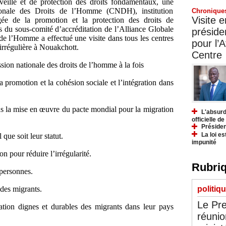
eille et de protection des droits fondamentaux, une
onale des Droits de l’Homme (CNDH), institution
Chronique
Visite 
rgée de la promotion et la protection des droits de
s du sous-comité d’accréditation de l’Alliance Globale
préside
 de l’Homme a effectué une visite dans tous les centres
pour l’A
 irrégulière à Nouakchott.
Centre
sion nationale des droits de l’homme à la fois
promotion et la cohésion sociale et l’intégration dans
 la mise en œuvre du pacte mondial pour la migration
L'absurd
officielle d
Présiden
La loi es
 que soit leur statut.
impunité
on pour réduire l’irrégularité.
Rubriq
s personnes.
 des migrants.
politiq
Le Pre
ration dignes et durables des migrants dans leur pays
réunio