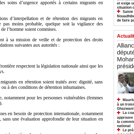
s soins d’urgence apportés à certains migrants en
et exige u
situation
Saisie
Nouadhibo
ons d’interpellation et de rétention des migrants en
de faire p
re pas moins probable, quelque soit la vigilance des
its de l’homme soient commises.
Actuali
à sa mission de veille et de protection des droits
Allian
tions suivantes aux autorités :
déput
Moham
présid
frontière respectent la législation nationale ainsi que les
ys.
migrants en rétention soient traités avec dignité, sans
ce ou à des conditions de détention inhumaines.
e, notamment pour les personnes vulnérables (femmes
Maurit
).
à un trois
Ghazwani
La coa
nnes en besoin de protection internationale, notamment
approuve l
s, sans une évaluation approfondie de leur situation en
la commis
national
Le pré