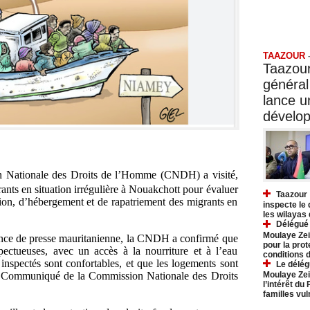
Taazo
TAAZOUR
Taazour
général
lance 
dévelo
n Nationale des Droits de l’Homme (CNDH) a visité,
grants en situation irrégulière à Nouakchott pour évaluer
Taazour 
ntion, d’hébergement et de rapatriement des migrants en
inspecte le
les wilayas
Délégué 
Moulaye Zei
ce de presse mauritanienne, la CNDH a confirmé que
pour la prot
pectueuses, avec un accès à la nourriture et à l’eau
conditions 
inspectés sont confortables, et que les logements sont
Le délég
 le Communiqué de la Commission Nationale des Droits
Moulaye Zei
l’intérêt du
familles vu