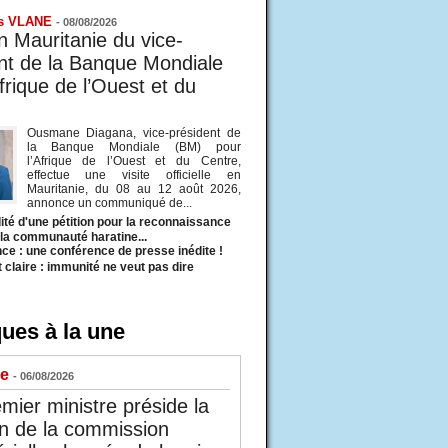
s VLANE
-
08/08/2026
en Mauritanie du vice-
nt de la Banque Mondiale
frique de l’Ouest et du
Ousmane Diagana, vice-président de
la Banque Mondiale (BM) pour
l’Afrique de l’Ouest et du Centre,
effectue une visite officielle en
Mauritanie, du 08 au 12 août 2026,
annonce un communiqué de...
ité d'une pétition pour la reconnaissance
e la communauté haratine...
ce : une conférence de presse inédite !
t claire : immunité ne veut pas dire
ues à la une
ue
- 06/08/2026
mier ministre préside la
n de la commission