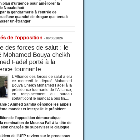
n plan d’urgence pour améliorer la
 de Nouakchott
 par la gendarmerie à l’entrée de
u d’une quantité de drogue que tentait
asser un étranger
tés de l'opposition
- 06/08/2026
ce des forces de salut : le
é Mohamed Bouya cheikh
ed Fadel porté à la
ence tournante
L’Alliance des forces de salut a élu
ce mercredi le député Mohamed
Bouya Cheikh Mohamed Fadel à la
présidence tournante de l’Alliance,
en remplacement du bureau
sortant dont le mandat a pris fin,...
anie : Ahmed Samba dénonce les appels
ième mandat et interpelle le président
lition de l’opposition démocratique
a nomination de Moussa Fall à la tête de
sion chargée de superviser le dialogue
sident de l’UFP revient sur le processus