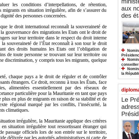
minist
luer les conditions d’interpellations, de rétention,
aux n
migrants en situation irrégulière, afin de s’assurer du
des ét
a dignité des personnes concernées.
 le droit international reconnaît la souveraineté de
 la gouvernance des migrations les Etats ont le droit de
ngers sur leur territoire dans le respect du droit interne
, la souveraineté de l’État reconnaît à son tour le droit
ant des droits humains les Etats ont l’obligation de
Nomina
ins de toute personne se trouvant sur leur territoire ou
Présidenc
une discrimination, y compris tous les migrants, quelque
Nomina
conseiller
Nomina
la Républ
eté, chaque pays a le droit de réguler et de contrôler
issants étrangers. Ce droit, reconnu à tous les États, face
es, alimentées essentiellement par des réseaux de
diploma
ortance particulière pour la Mauritanie en tant que pays
de plus en plus de migrants en raison de sa stabilité et de
Le Pré
xte régional marqué par les conflits, l’insécurité, la
adress
nts climatiques.
Présid
ituation irrégulière, la Mauritanie applique des critères
n situation irrégulière tout ressortissant étranger qui
 passage officiels lors de son entrée sur le territoire,
ide délivrée par les autorités administratives ni carte de