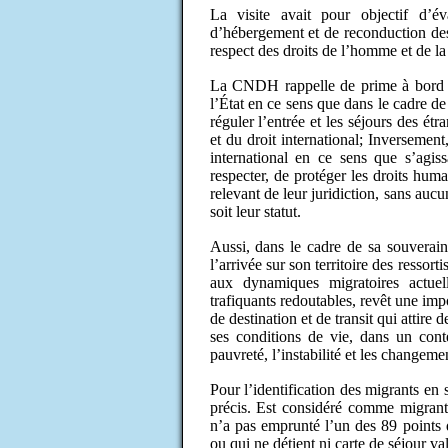
La visite avait pour objectif d’éva
d’hébergement et de reconduction des 
respect des droits de l’homme et de l
La CNDH rappelle de prime à bord que
l’État en ce sens que dans le cadre de
réguler l’entrée et les séjours des étra
et du droit international; Inversement
international en ce sens que s’agiss
respecter, de protéger les droits huma
relevant de leur juridiction, sans auc
soit leur statut.
Aussi, dans le cadre de sa souverain
l’arrivée sur son territoire des ressort
aux dynamiques migratoires actuell
trafiquants redoutables, revêt une imp
de destination et de transit qui attire 
ses conditions de vie, dans un conte
pauvreté, l’instabilité et les changeme
Pour l’identification des migrants en s
précis. Est considéré comme migrant e
n’a pas emprunté l’un des 89 points de
ou qui ne détient ni carte de séjour val