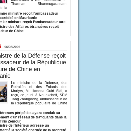
Tharman Shanmugaratnam,
e la...
mier ministre reçoit l’ambassadeur
ccrédité en Mauritanie
mier ministre reçoit l’ambassadeur turc
istre des Affaires étrangères reçoit
deur de Chine
é
- 06/08/2026
istre de la Défense reçoit
ssadeur de la République
ire de Chine en
anie
Le ministre de la Défense, des
Retraités et des Enfants des
Martyrs, M. Hanena Ould Sidi, a
reçu, ce jeudi à Nouakchott, SEM
Tang Zhongdong, ambassadeur de
la République populaire de Chine
fférentes péripéties ayant conduit au
ment d’un réseau de trafiquants dans la
 Tiris Zemour
istre de l’Intérieur adresse un
ment à la société chargée de la propreté