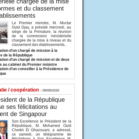
érielle chargée de la mise
ormes et du classement
ablissements
Le Premier ministre, M. Moctar
Ould Djay, a présidé mercredi, au
siège de la Primature, la réunion
de la commission ministérielle
chargée de la mise à niveau et du
classement des établissements...
tion d’un chargé de mission à la
e de la République
tion d’un chargé de mission et de deux
s au cabinet du Premier ministre
tion d’un conseiller à la Présidence de
ique
tie / coopération
- 08/08/2026
sident de la République
e ses félicitations au
ent de Singapour
Son Excellence le Président de la
République, M. Mohamed Ould
Cheikh El Ghazouani, a adressé,
ce samedi, un télégramme de
félicitations à Son Excellence M.