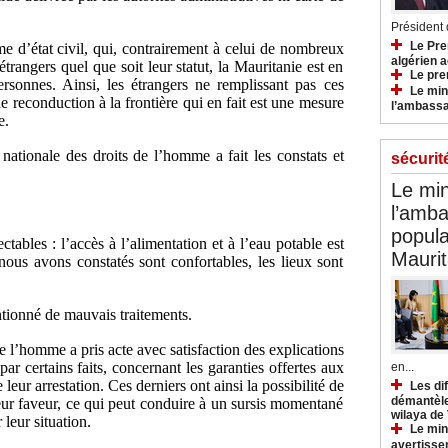
.
Président d
Le Pre
e d’état civil, qui, contrairement à celui de nombreux
algérien a
rangers quel que soit leur statut, la Mauritanie est en
Le pre
ersonnes. Ainsi, les étrangers ne remplissant pas ces
Le min
e reconduction à la frontière qui en fait est une mesure
l’ambassa
e.
nationale des droits de l’homme a fait les constats et
sécurit
Le min
l’amba
popula
ctables : l’accès à l’alimentation et à l’eau potable est
Maurit
nous avons constatés sont confortables, les lieux sont
tionné de mauvais traitements.
 l’homme a pris acte avec satisfaction des explications
par certains faits, concernant les garanties offertes aux
en...
 leur arrestation. Ces derniers ont ainsi la possibilité de
Les di
démantèle
eur faveur, ce qui peut conduire à un sursis momentané
wilaya de
leur situation.
Le min
avertisse