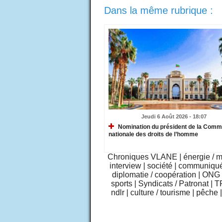
Dans la même rubrique :
Jeudi 6 Août 2026 - 18:07
Nomination du président de la Comm
nationale des droits de l’homme
Chroniques VLANE
|
énergie / 
interview
|
société
|
communiqu
diplomatie / coopération
|
ONG /
sports
|
Syndicats / Patronat
|
T
ndlr
|
culture / tourisme
|
pêche