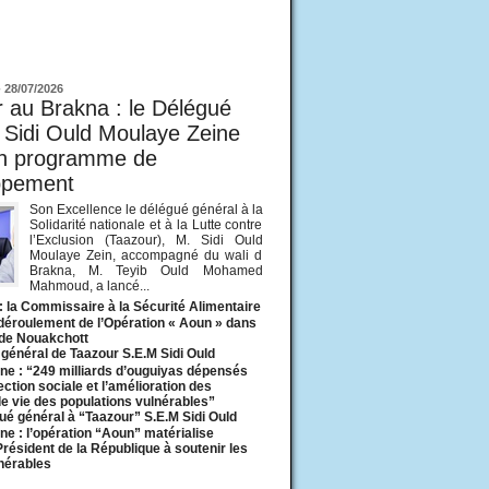
ur
-
28/07/2026
 au Brakna : le Délégué
 Sidi Ould Moulaye Zeine
un programme de
ppement
Son Excellence le délégué général à la
Solidarité nationale et à la Lutte contre
l’Exclusion (Taazour), M. Sidi Ould
Moulaye Zein, accompagné du wali d
Brakna, M. Teyib Ould Mohamed
Mahmoud, a lancé...
: la Commissaire à la Sécurité Alimentaire
 déroulement de l’Opération « Aoun » dans
 de Nouakchott
général de Taazour S.E.M Sidi Ould
ne : “249 milliards d’ouguiyas dépensés
ection sociale et l’amélioration des
de vie des populations vulnérables”
ué général à “Taazour” S.E.M Sidi Ould
ne : l’opération “Aoun” matérialise
 Président de la République à soutenir les
lnérables