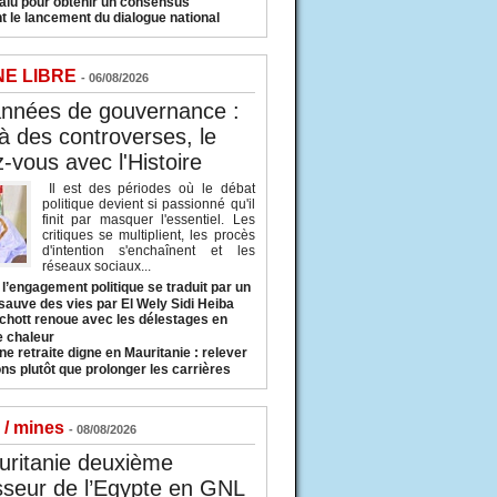
valu pour obtenir un consensus
t le lancement du dialogue national
NE LIBRE
- 06/08/2026
années de gouvernance :
à des controverses, le
-vous avec l'Histoire
Il est des périodes où le débat
politique devient si passionné qu'il
finit par masquer l'essentiel. Les
critiques se multiplient, les procès
d'intention s'enchaînent et les
réseaux sociaux...
l’engagement politique se traduit par un
sauve des vies par El Wely Sidi Heiba
hott renoue avec les délestages en
e chaleur
ne retraite digne en Mauritanie : relever
ns plutôt que prolonger les carrières
 / mines
- 08/08/2026
uritanie deuxième
sseur de l’Egypte en GNL