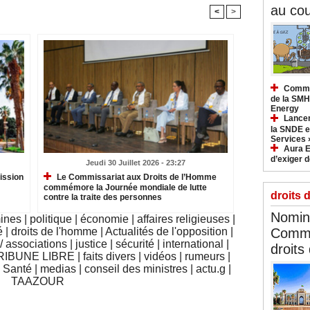
au cou
<
>
Commun
de la SMH
Energy
Lancem
la SNDE et
Services 
Aura E
d’exiger d
Jeudi 30 Juillet 2026 - 23:27
ission
Le Commissariat aux Droits de l’Homme
commémore la Journée mondiale de lutte
droits 
contre la traite des personnes
Nomina
mines
|
politique
|
économie
|
affaires religieuses
|
é
|
droits de l'homme
|
Actualités de l'opposition
|
Commi
 associations
|
justice
|
sécurité
|
international
|
droits
RIBUNE LIBRE
|
faits divers
|
vidéos
|
rumeurs
|
|
Santé
|
medias
|
conseil des ministres
|
actu.g
|
TAAZOUR