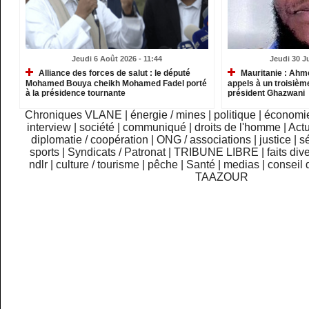
Jeudi 6 Août 2026 - 11:44
Jeudi 30 Ju
Alliance des forces de salut : le député
Mauritanie : Ahm
Mohamed Bouya cheikh Mohamed Fadel porté
appels à un troisième
à la présidence tournante
président Ghazwani
Chroniques VLANE
|
énergie / mines
|
politique
|
économi
interview
|
société
|
communiqué
|
droits de l'homme
|
Actu
diplomatie / coopération
|
ONG / associations
|
justice
|
sé
sports
|
Syndicats / Patronat
|
TRIBUNE LIBRE
|
faits div
ndlr
|
culture / tourisme
|
pêche
|
Santé
|
medias
|
conseil 
TAAZOUR