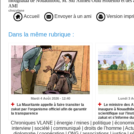
moughataa de Nouadhibou, M. Sid’Ahmed Ould Houeibib et des aut
AMI
chezvlane
Accueil
Envoyer à un ami
Version impr
Dans la même rubrique :
Mardi 4 Août 2026 - 12:40
Lundi 3 A
La Mauritanie appelle à faire transiter la
Le ministre des A
zakat par l’organisme officiel afin de garantir
inaugure à Nouadhib
la transparence
scientifique sur l’inst
zakat et s’informe d
institutions relevant
Chroniques VLANE
|
énergie / mines
|
politique
|
économi
interview
|
société
|
communiqué
|
droits de l'homme
|
Actu
diplomatie / coopération
|
ONG / associations
|
justice
|
sé