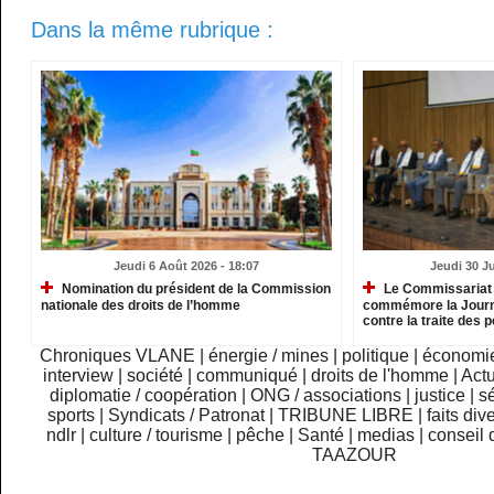
Dans la même rubrique :
Jeudi 6 Août 2026 - 18:07
Jeudi 30 Ju
Nomination du président de la Commission
Le Commissariat 
nationale des droits de l’homme
commémore la Journé
contre la traite des
Chroniques VLANE
|
énergie / mines
|
politique
|
économi
interview
|
société
|
communiqué
|
droits de l'homme
|
Actu
diplomatie / coopération
|
ONG / associations
|
justice
|
sé
sports
|
Syndicats / Patronat
|
TRIBUNE LIBRE
|
faits div
ndlr
|
culture / tourisme
|
pêche
|
Santé
|
medias
|
conseil 
TAAZOUR