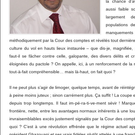
la chance d’av
aussi faible s
largement d
populations d
manquements 
méthodiquement par la Cour des comptes et révélés tout dernièr
culture du vol en hauts lieux instaurée – que dis-je, magnifiée
faut-il se fâcher contre celle, galopante, des divers délits et 
éloignées du pactole ? On appelle, ici, à un renforcement de la r
tout-à-fait compréhensible… mais là-haut, on fait quoi ?
Il ne peut plus s’agir de limoger, quelque temps, avant de réintégr
à peine moins juteux ; sinon carrément plus. Ça suffit ! La coupe 
depuis trop longtemps. Il faut im-pé-ra-ti-ve-ment sévir ! Marque
frontière, nette, entre les avantages normaux inhérents à une lou
invraisemblables excès justement signalés par la Cour des comp
quoi ? C’est à une révolution effrénée que le régime actuel ap
président Ghazouani et ses vrais fidèles plutôt attelés à une fran