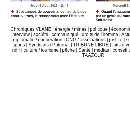
Jeudi 6 Août 2026 - 11:48
Mercredi 5 
Sept années de gouvernance : au-delà des
Quand l’engagemen
controverses, le rendez-vous avec l'Histoire
par un geste qui sau
Sidi Heiba
Chroniques VLANE
|
énergie / mines
|
politique
|
économi
interview
|
société
|
communiqué
|
droits de l'homme
|
Actu
diplomatie / coopération
|
ONG / associations
|
justice
|
sé
sports
|
Syndicats / Patronat
|
TRIBUNE LIBRE
|
faits div
ndlr
|
culture / tourisme
|
pêche
|
Santé
|
medias
|
conseil 
TAAZOUR