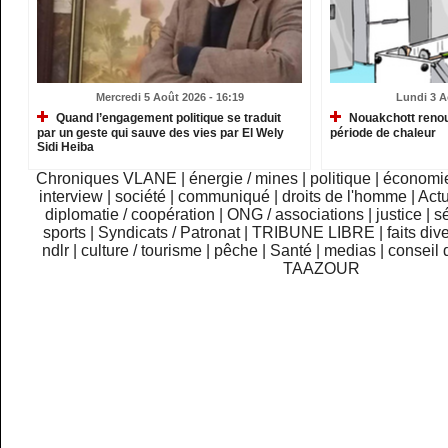
Mercredi 5 Août 2026 - 16:19
Lundi 3 A
Quand l’engagement politique se traduit
Nouakchott renou
par un geste qui sauve des vies par El Wely
période de chaleur
Sidi Heiba
Chroniques VLANE
|
énergie / mines
|
politique
|
économi
interview
|
société
|
communiqué
|
droits de l'homme
|
Actu
diplomatie / coopération
|
ONG / associations
|
justice
|
sé
sports
|
Syndicats / Patronat
|
TRIBUNE LIBRE
|
faits div
ndlr
|
culture / tourisme
|
pêche
|
Santé
|
medias
|
conseil 
TAAZOUR