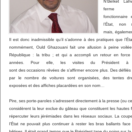
N’Beïket Lah
ferm
fonctionnaire
l’État, non
mais, égalemen
Il est donc inadmissible qu’il s’adonne à des pratiques que l’Éta
nommément, Ould Ghazouani fait une allusion à peine voilé
République : la tribu ; et qui a accompli un retour en force
années. Pour elle, les visites du Président à l
sont des occasions rêvées de s’affirmer encore plus. Des défilés 
par le nombre de voitures sont organisées, des tentes dr
exposées et des affiches placardées en son nom…
Pire, ses porte-paroles s’adressent directement à la presse (ou ce q
considèrent la leur exclue du gâteau que constituent les hautes f
répercuter leurs jérémiades dans les réseaux sociaux. La coupe
l’État ne pouvait plus continuer à rester les bras ballants fac
bêtises. Il était grand temps que le Président tape du poing sur la