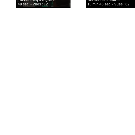
Yacoub Sidya reçoit l...
Abolition Institute...
48 sec
- Vues : 12
13 min 45 sec
- Vues : 62