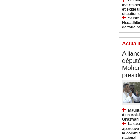
Le min
avertisse
et exige u
situation
Saisie
Nouadhibo
de faire p
Actuali
Allian
déput
Moham
présid
Maurit
à un trois
Ghazwani
La coa
approuve l
la commis
national