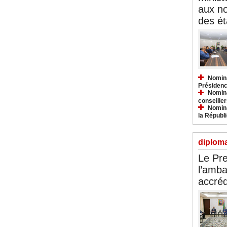
aux n
des ét
Nomina
Présidenc
Nomina
conseiller
Nomina
la Républ
diploma
Le Pre
l’amba
accréd