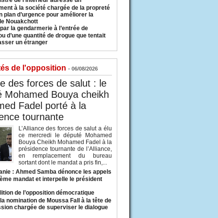
istre de l’Intérieur adresse un
ment à la société chargée de la propreté
n plan d’urgence pour améliorer la
 de Nouakchott
 par la gendarmerie à l’entrée de
u d’une quantité de drogue que tentait
asser un étranger
tés de l'opposition
- 06/08/2026
ce des forces de salut : le
é Mohamed Bouya cheikh
ed Fadel porté à la
ence tournante
L’Alliance des forces de salut a élu
ce mercredi le député Mohamed
Bouya Cheikh Mohamed Fadel à la
présidence tournante de l’Alliance,
en remplacement du bureau
sortant dont le mandat a pris fin,...
anie : Ahmed Samba dénonce les appels
ième mandat et interpelle le président
lition de l’opposition démocratique
a nomination de Moussa Fall à la tête de
sion chargée de superviser le dialogue