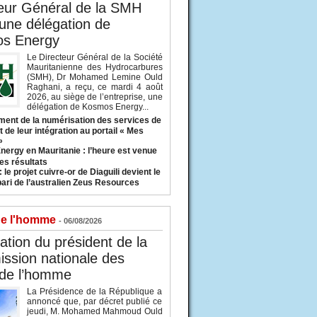
eur Général de la SMH
 une délégation de
s Energy
Le Directeur Général de la Société
Mauritanienne des Hydrocarbures
(SMH), Dr Mohamed Lemine Ould
Raghani, a reçu, ce mardi 4 août
2026, au siège de l’entreprise, une
délégation de Kosmos Energy...
ent de la numérisation des services de
 de leur intégration au portail « Mes
»
nergy en Mauritanie : l’heure est venue
es résultats
 le projet cuivre-or de Diaguili devient le
pari de l’australien Zeus Resources
de l'homme
- 06/08/2026
tion du président de la
ssion nationale des
 de l’homme
La Présidence de la République a
annoncé que, par décret publié ce
jeudi, M. Mohamed Mahmoud Ould