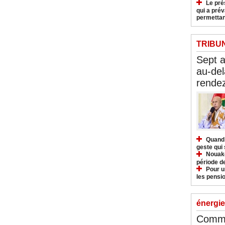
Le pré
qui a pré
permettan
TRIBU
Sept 
au-del
rendez
Quand 
geste qui 
Nouakc
période d
Pour u
les pensio
énergie
Commu