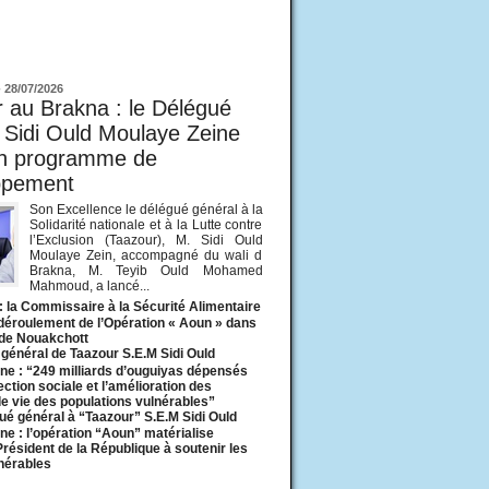
ur
-
28/07/2026
 au Brakna : le Délégué
 Sidi Ould Moulaye Zeine
un programme de
ppement
Son Excellence le délégué général à la
Solidarité nationale et à la Lutte contre
l’Exclusion (Taazour), M. Sidi Ould
Moulaye Zein, accompagné du wali d
Brakna, M. Teyib Ould Mohamed
Mahmoud, a lancé...
: la Commissaire à la Sécurité Alimentaire
 déroulement de l’Opération « Aoun » dans
 de Nouakchott
général de Taazour S.E.M Sidi Ould
ne : “249 milliards d’ouguiyas dépensés
ection sociale et l’amélioration des
de vie des populations vulnérables”
ué général à “Taazour” S.E.M Sidi Ould
ne : l’opération “Aoun” matérialise
 Président de la République à soutenir les
lnérables