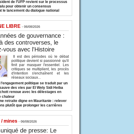
sident de l’UFP revient sur le processus
valu pour obtenir un consensus
t le lancement du dialogue national
NE LIBRE
- 06/08/2026
années de gouvernance :
à des controverses, le
-vous avec l'Histoire
Il est des périodes où le débat
politique devient si passionné qu'il
finit par masquer l'essentiel. Les
critiques se multiplient, les procès
d'intention s'enchaînent et les
réseaux sociaux...
l’engagement politique se traduit par un
sauve des vies par El Wely Sidi Heiba
hott renoue avec les délestages en
e chaleur
ne retraite digne en Mauritanie : relever
ns plutôt que prolonger les carrières
 / mines
- 06/08/2026
niqué de presse: Le