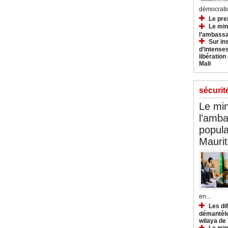
démocratiq
Le pre
Le min
l’ambassa
Sur in
d’intense
libération
Mali
sécurit
Le min
l’amba
popula
Maurit
en...
Les di
démantèle
wilaya de