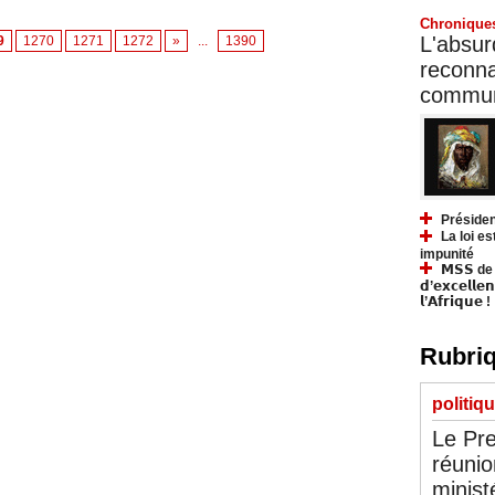
Chronique
L'absurd
9
1270
1271
1272
»
...
1390
reconnai
communa
Présiden
La loi es
impunité
𝗠𝗦𝗦 de Y
𝗱’𝗲𝘅𝗰𝗲𝗹𝗹𝗲
𝗹’𝗔𝗳𝗿𝗶𝗾𝘂𝗲 !
Rubriq
politiq
Le Pre
réunio
minist