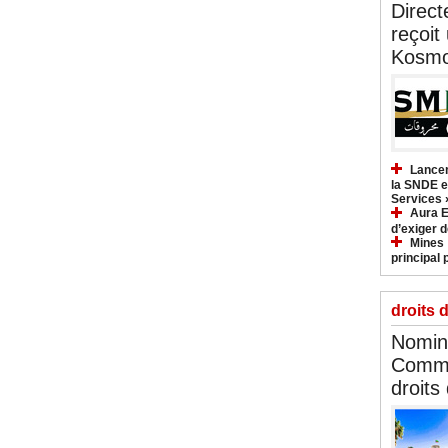
Direct
reçoit
Kosmo
Lancem
la SNDE et
Services 
Aura E
d’exiger d
Mines :
principal 
droits 
Nomina
Commi
droits