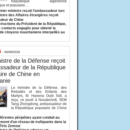
République algérienne
ue et populaire...
mier ministre reçoit l’ambassadeur turc
istre des Affaires étrangères reçoit
deur de Chine
structions du Président de la République,
s contacts engagés pour obtenir la
 de citoyens mauritaniens interpellés au
é
- 06/08/2026
istre de la Défense reçoit
ssadeur de la République
ire de Chine en
anie
Le ministre de la Défense, des
Retraités et des Enfants des
Martyrs, M. Hanena Ould Sidi, a
reçu, ce jeudi à Nouakchott, SEM
Tang Zhongdong, ambassadeur de
la République populaire de Chine
fférentes péripéties ayant conduit au
ment d’un réseau de trafiquants dans la
 Tiris Zemour