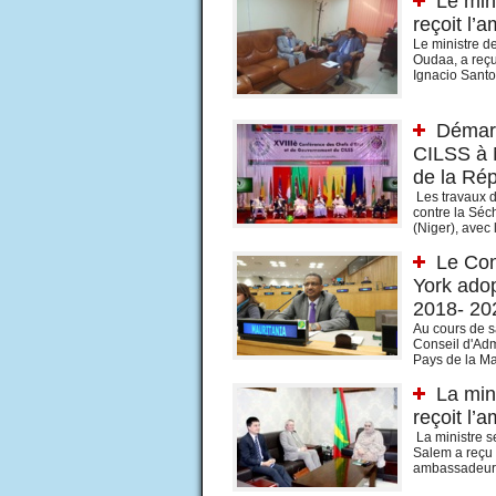
Le min
reçoit l
Le ministre d
Oudaa, a reçu
Ignacio Sant
Démar
CILSS à N
de la Ré
Les travaux 
contre la Séc
(Niger), avec 
Le Con
York ado
2018- 20
Au cours de s
Conseil d'Adm
Pays de la Mau
La min
reçoit l
La ministre s
Salem a reçu 
ambassadeur d