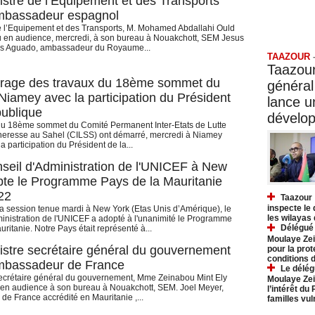
istre de l’Equipement et des Transports
’ambassadeur espagnol
e l’Equipement et des Transports, M. Mohamed Abdallahi Ould
Taazo
 en audience, mercredi, à son bureau à Nouakchott, SEM Jesus
os Aguado, ambassadeur du Royaume...
TAAZOUR
Taazour
rage des travaux du 18ème sommet du
général
iamey avec la participation du Président
lance 
publique
dévelo
du 18ème sommet du Comité Permanent Inter-Etats de Lutte
heresse au Sahel (CILSS) ont démarré, mercredi à Niamey
la participation du Président de la...
seil d'Administration de l'UNICEF à New
pte le Programme Pays de la Mauritanie
22
Taazour 
inspecte le
a session tenue mardi à New York (Etas Unis d’Amérique), le
les wilayas
inistration de l'UNICEF a adopté à l'unanimité le Programme
Délégué 
ritanie. Notre Pays était représenté à...
Moulaye Zei
istre secrétaire général du gouvernement
pour la prot
conditions 
’ambassadeur de France
Le délég
ecrétaire général du gouvernement, Mme Zeinabou Mint Ely
Moulaye Zei
en audience à son bureau à Nouakchott, SEM. Joel Meyer,
l’intérêt du
e France accrédité en Mauritanie ,...
familles vu