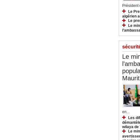
Président d
Le Pre
algérien a
Le pre
Le min
l’ambassa
sécurit
Le min
l’amba
popula
Maurit
en...
Les di
démantèle
wilaya de
Le min
avertisse