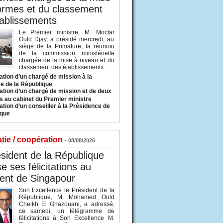
ormes et du classement
ablissements
Le Premier ministre, M. Moctar
Ould Djay, a présidé mercredi, au
siège de la Primature, la réunion
de la commission ministérielle
chargée de la mise à niveau et du
classement des établissements...
tion d’un chargé de mission à la
e de la République
tion d’un chargé de mission et de deux
s au cabinet du Premier ministre
tion d’un conseiller à la Présidence de
ique
tie / coopération
- 08/08/2026
sident de la République
e ses félicitations au
ent de Singapour
Son Excellence le Président de la
République, M. Mohamed Ould
Cheikh El Ghazouani, a adressé,
ce samedi, un télégramme de
félicitations à Son Excellence M.