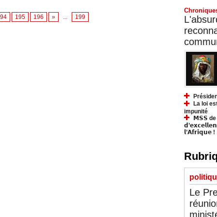
Chronique
94
195
196
»
...
199
L'absurd
reconnai
communa
Présiden
La loi es
impunité
𝗠𝗦𝗦 de Y
𝗱’𝗲𝘅𝗰𝗲𝗹𝗹𝗲
𝗹’𝗔𝗳𝗿𝗶𝗾𝘂𝗲 !
Rubriq
politiq
Le Pre
réunio
minist