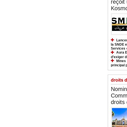
reçoit
Kosmo
Lancem
la SNDE et
Services 
Aura E
d’exiger d
Mines :
principal 
droits 
Nomina
Commi
droits