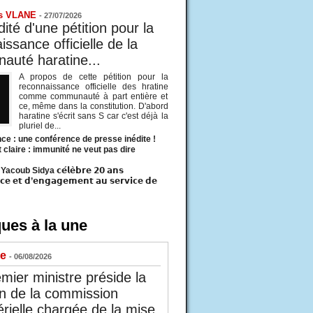
s VLANE
-
27/07/2026
ité d'une pétition pour la
ssance officielle de la
uté haratine...
A propos de cette pétition pour la
reconnaissance officielle des hratine
comme communauté à part entière et
ce, même dans la constitution. D'abord
haratine s'écrit sans S car c'est déjà la
pluriel de...
ce : une conférence de presse inédite !
t claire : immunité ne veut pas dire
acoub Sidya 𝗰𝗲́𝗹𝗲̀𝗯𝗿𝗲 𝟮𝟬 𝗮𝗻𝘀
𝗰𝗲 𝗲𝘁 𝗱’𝗲𝗻𝗴𝗮𝗴𝗲𝗺𝗲𝗻𝘁 𝗮𝘂 𝘀𝗲𝗿𝘃𝗶𝗰𝗲 𝗱𝗲
ues à la une
ue
- 06/08/2026
mier ministre préside la
n de la commission
érielle chargée de la mise