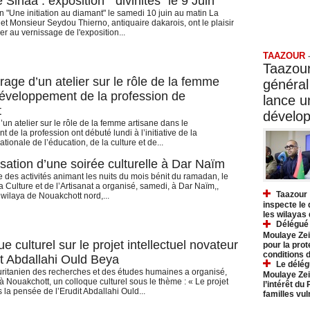
 Sinaa : exposition " divinités" le 9 Juin
n "Une initiation au diamant" le samedi 10 juin au matin La
et Monsieur Seydou Thierno, antiquaire dakarois, ont le plaisir
Taazo
r au vernissage de l'exposition...
TAAZOUR
Taazour
age d’un atelier sur le rôle de la femme
général
éveloppement de la profession de
lance 
t
dévelo
un atelier sur le rôle de la femme artisane dans le
de la profession ont débuté lundi à l’initiative de la
ionale de l’éducation, de la culture et de...
sation d’une soirée culturelle à Dar Naïm
 des activités animant les nuits du mois bénit du ramadan, le
a Culture et de l’Artisanat a organisé, samedi, à Dar Naïm,,
Taazour 
 wilaya de Nouakchott nord,...
inspecte le
les wilayas
Délégué 
Moulaye Zei
e culturel sur le projet intellectuel novateur
pour la prot
conditions 
it Abdallahi Ould Beya
Le délég
ritanien des recherches et des études humaines a organisé,
Moulaye Zei
à Nouakchott, un colloque culturel sous le thème : « Le projet
l’intérêt du
la pensée de l’Erudit Abdallahi Ould...
familles vu