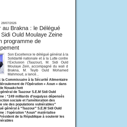
ur
-
28/07/2026
 au Brakna : le Délégué
 Sidi Ould Moulaye Zeine
un programme de
ppement
Son Excellence le délégué général à la
Solidarité nationale et à la Lutte contre
l’Exclusion (Taazour), M. Sidi Ould
Moulaye Zein, accompagné du wali d
Brakna, M. Teyib Ould Mohamed
Mahmoud, a lancé...
: la Commissaire à la Sécurité Alimentaire
 déroulement de l’Opération « Aoun » dans
 de Nouakchott
général de Taazour S.E.M Sidi Ould
ne : “249 milliards d’ouguiyas dépensés
ection sociale et l’amélioration des
de vie des populations vulnérables”
ué général à “Taazour” S.E.M Sidi Ould
ne : l’opération “Aoun” matérialise
 Président de la République à soutenir les
lnérables