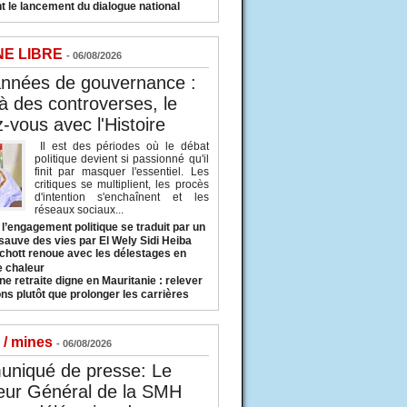
t le lancement du dialogue national
NE LIBRE
- 06/08/2026
années de gouvernance :
à des controverses, le
-vous avec l'Histoire
Il est des périodes où le débat
politique devient si passionné qu'il
finit par masquer l'essentiel. Les
critiques se multiplient, les procès
d'intention s'enchaînent et les
réseaux sociaux...
l’engagement politique se traduit par un
sauve des vies par El Wely Sidi Heiba
hott renoue avec les délestages en
e chaleur
ne retraite digne en Mauritanie : relever
ns plutôt que prolonger les carrières
 / mines
- 06/08/2026
niqué de presse: Le
eur Général de la SMH