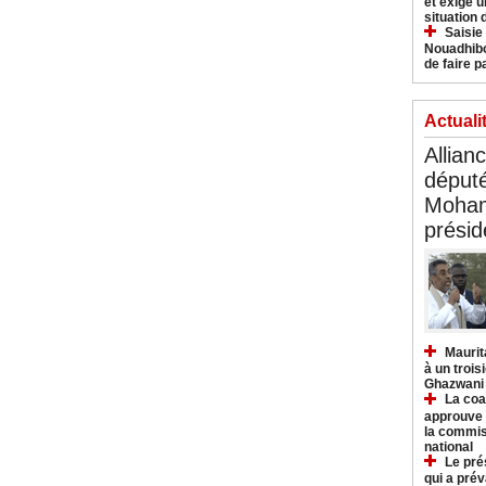
et exige u
situation
Saisie
Nouadhibo
de faire p
Actuali
Allian
déput
Moham
présid
Maurit
à un trois
Ghazwani
La coa
approuve l
la commis
national
Le pré
qui a pré