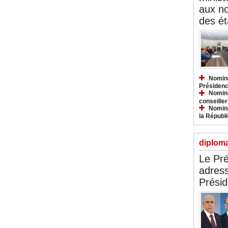
aux n
des ét
Nomina
Présidenc
Nomina
conseiller
Nomina
la Républ
diploma
Le Pré
adress
Présid