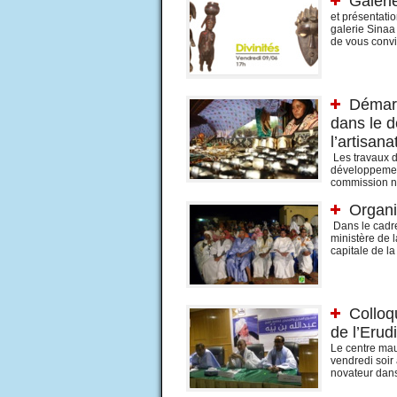
Galerie
et présentatio
galerie Sinaa 
de vous convie
Démarr
dans le d
l’artisana
Les travaux d’
développement 
commission nat
Organi
Dans le cadre
ministère de l
capitale de la
Colloqu
de l’Erud
Le centre mau
vendredi soir 
novateur dans 