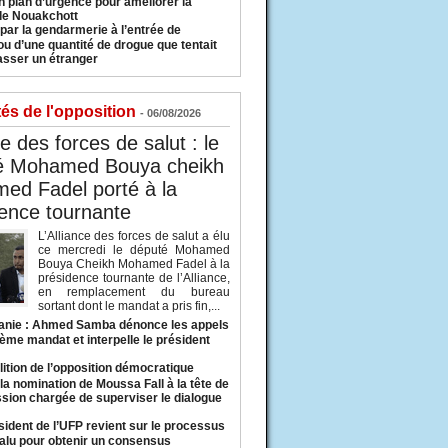
n plan d’urgence pour améliorer la
 de Nouakchott
 par la gendarmerie à l’entrée de
u d’une quantité de drogue que tentait
asser un étranger
tés de l'opposition
- 06/08/2026
ce des forces de salut : le
é Mohamed Bouya cheikh
ed Fadel porté à la
ence tournante
L’Alliance des forces de salut a élu
ce mercredi le député Mohamed
Bouya Cheikh Mohamed Fadel à la
présidence tournante de l’Alliance,
en remplacement du bureau
sortant dont le mandat a pris fin,...
anie : Ahmed Samba dénonce les appels
ième mandat et interpelle le président
lition de l’opposition démocratique
a nomination de Moussa Fall à la tête de
sion chargée de superviser le dialogue
sident de l’UFP revient sur le processus
valu pour obtenir un consensus