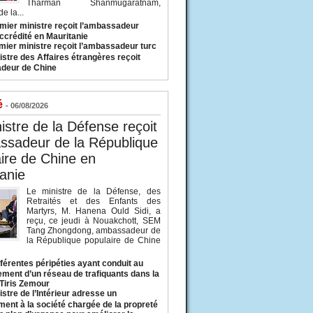
Tharman Shanmugaratnam,
e la...
mier ministre reçoit l’ambassadeur
ccrédité en Mauritanie
mier ministre reçoit l’ambassadeur turc
istre des Affaires étrangères reçoit
deur de Chine
é
- 06/08/2026
istre de la Défense reçoit
ssadeur de la République
ire de Chine en
anie
Le ministre de la Défense, des
Retraités et des Enfants des
Martyrs, M. Hanena Ould Sidi, a
reçu, ce jeudi à Nouakchott, SEM
Tang Zhongdong, ambassadeur de
la République populaire de Chine
fférentes péripéties ayant conduit au
ment d’un réseau de trafiquants dans la
 Tiris Zemour
istre de l’Intérieur adresse un
ment à la société chargée de la propreté