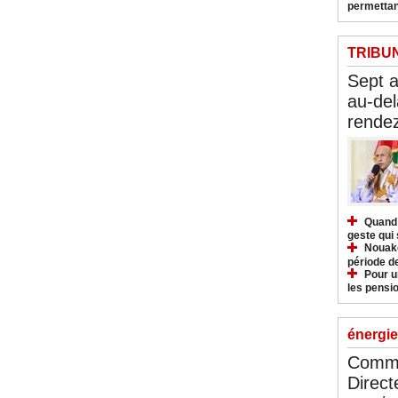
permettan
TRIBU
Sept 
au-del
rendez
Quand 
geste qui 
Nouakc
période d
Pour u
les pensio
énergie
Commu
Direct