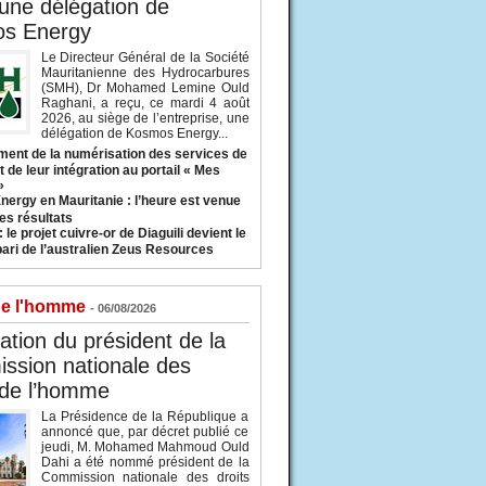
 une délégation de
s Energy
Le Directeur Général de la Société
Mauritanienne des Hydrocarbures
(SMH), Dr Mohamed Lemine Ould
Raghani, a reçu, ce mardi 4 août
2026, au siège de l’entreprise, une
délégation de Kosmos Energy...
ent de la numérisation des services de
 de leur intégration au portail « Mes
»
nergy en Mauritanie : l’heure est venue
es résultats
 le projet cuivre-or de Diaguili devient le
pari de l’australien Zeus Resources
de l'homme
- 06/08/2026
tion du président de la
ssion nationale des
 de l’homme
La Présidence de la République a
annoncé que, par décret publié ce
jeudi, M. Mohamed Mahmoud Ould
Dahi a été nommé président de la
Commission nationale des droits