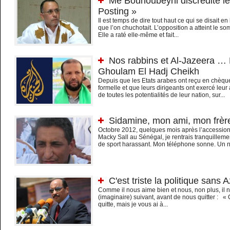
Me Bouhoubeyni discrédite l
Posting »
Il est temps de dire tout haut ce qui se disait en
que l’on chuchotait. L’opposition a atteint le som
Elle a raté elle-même et fait...
Nos rabbins et Al-Jazeera 
Ghoulam El Hadj Cheikh
Depuis que les Etats arabes ont reçu en chèqu
formelle et que leurs dirigeants ont exercé leur 
de toutes les potentialités de leur nation, sur...
Sidamine, mon ami, mon frèr
Octobre 2012, quelques mois après l’accession
Macky Sall au Sénégal, je rentrais tranquillem
de sport harassant. Mon téléphone sonne. Un n
C'est triste la politique sans A
Comme il nous aime bien et nous, non plus, il
(imaginaire) suivant, avant de nous quitter : «
quitte, mais je vous ai à...