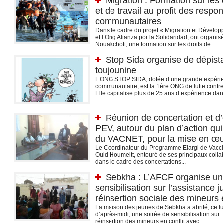
Migration : Formation sur les 
et de travail au profit des respo
communautaires
Dans le cadre du projet « Migration et Dével
et l’Ong Alianza por la Solidaridad, ont organis
Nouakchott, une formation sur les droits de...
Stop Sida organise de dépist
toujounine
L’ONG STOP SIDA, dotée d’une grande expérie
communautaire, est la 1ère ONG de lutte contre
Elle capitalise plus de 25 ans d’expérience da
Réunion de concertation et d
PEV, autour du plan d’action q
du VACNET, pour la mise en œ
Le Coordinateur du Programme Elargi de Vacci
Ould Houmeitt, entouré de ses principaux collab
dans le cadre des concertations...
Sebkha : L’AFCF organise un
sensibilisation sur l’assistance ju
réinsertion sociale des mineurs e
La maison des jeunes de Sebkha a abrité, ce l
d’après-midi, une soirée de sensibilisation sur l
réinsertion des mineurs en conflit avec...