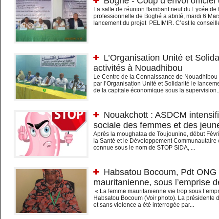
Boghé - Coup d’envoi officie
La salle de réunion flambant neuf du Lycée de 
professionnelle de Boghé a abrité, mardi 6 Ma
lancement du projet PELIMIR. C’est le conseille
L’Organisation Unité et Solida
activités à Nouadhibou
Le Centre de la Connaissance de Nouadhibou a
par l’Organisation Unité et Solidarité le lancem
de la capitale économique sous la supervision..
Nouakchott : ASDCM intensifie
sociale des femmes et des jeun
Après la moughataa de Toujounine, début Févrie
la Santé et le Développement Communautaire 
connue sous le nom de STOP SIDA, ...
Habsatou Bocoum, Pdt ONG 
mauritanienne, sous l’emprise 
« La femme mauritanienne vie trop sous l’empr
Habsatou Bocoum (Voir photo). La présidente
et sans violence a été interrogée par...