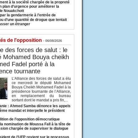
ment à la société chargée de la propreté
n plan d’urgence pour améliorer la
 de Nouakchott
 par la gendarmerie à l’entrée de
u d’une quantité de drogue que tentait
asser un étranger
tés de l'opposition
- 06/08/2026
ce des forces de salut : le
é Mohamed Bouya cheikh
ed Fadel porté à la
ence tournante
L’Alliance des forces de salut a élu
ce mercredi le député Mohamed
Bouya Cheikh Mohamed Fadel à la
présidence tournante de l’Alliance,
en remplacement du bureau
sortant dont le mandat a pris fin,...
anie : Ahmed Samba dénonce les appels
ième mandat et interpelle le président
lition de l’opposition démocratique
a nomination de Moussa Fall à la tête de
sion chargée de superviser le dialogue
sident de l’UFP revient sur le processus