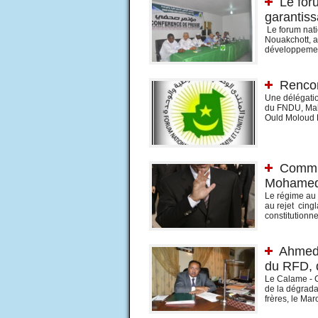
Le foru
garantiss
Le forum nati
Nouakchott, a
développement
Renco
Une délégati
du FNDU, Mah
Ould Moloud P
Commun
Mohamed
Le régime au p
au rejet cing
constitutionne
Ahmed 
du RFD, d
Le Calame - 
de la dégrada
frères, le Mar