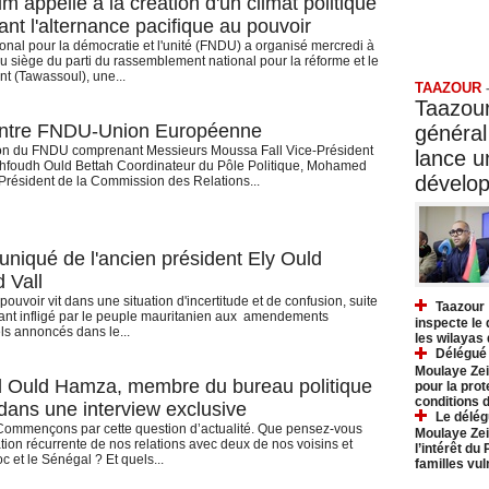
m appelle à la création d'un climat politique
ant l'alternance pacifique au pouvoir
onal pour la démocratie et l'unité (FNDU) a organisé mercredi à
Taazo
u siège du parti du rassemblement national pour la réforme et le
 (Tawassoul), une...
TAAZOUR
Taazour
ntre FNDU-Union Européenne
général
on du FNDU comprenant Messieurs Moussa Fall Vice-Président
lance 
foudh Ould Bettah Coordinateur du Pôle Politique, Mohamed
dévelo
résident de la Commission des Relations...
iqué de l'ancien président Ely Ould
 Vall
ouvoir vit dans une situation d'incertitude et de confusion, suite
Taazour 
lant infligé par le peuple mauritanien aux amendements
inspecte le
ls annoncés dans le...
les wilayas
Délégué 
Moulaye Zei
Ould Hamza, membre du bureau politique
pour la prot
conditions 
ans une interview exclusive
Le délég
Commençons par cette question d’actualité. Que pensez-vous
Moulaye Zei
tion récurrente de nos relations avec deux de nos voisins et
l’intérêt du
oc et le Sénégal ? Et quels...
familles vu