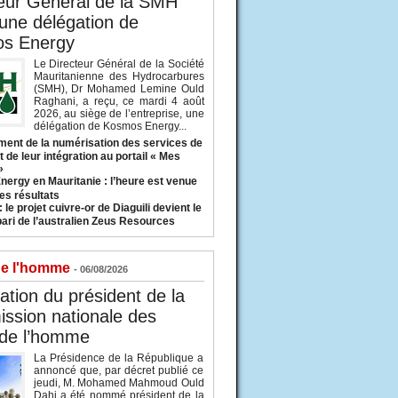
eur Général de la SMH
 une délégation de
s Energy
Le Directeur Général de la Société
Mauritanienne des Hydrocarbures
(SMH), Dr Mohamed Lemine Ould
Raghani, a reçu, ce mardi 4 août
2026, au siège de l’entreprise, une
délégation de Kosmos Energy...
ent de la numérisation des services de
 de leur intégration au portail « Mes
»
nergy en Mauritanie : l’heure est venue
es résultats
 le projet cuivre-or de Diaguili devient le
pari de l’australien Zeus Resources
de l'homme
- 06/08/2026
tion du président de la
ssion nationale des
 de l’homme
La Présidence de la République a
annoncé que, par décret publié ce
jeudi, M. Mohamed Mahmoud Ould
Dahi a été nommé président de la