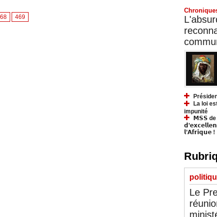
Chronique
68
469
L'absurd
reconnai
communa
Présiden
La loi es
impunité
𝗠𝗦𝗦 de Y
𝗱’𝗲𝘅𝗰𝗲𝗹𝗹𝗲
𝗹’𝗔𝗳𝗿𝗶𝗾𝘂𝗲 !
Rubriq
politiq
Le Pre
réunio
minist