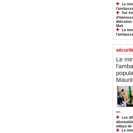
Le min
l’ambassa
Sur in
d’intense
libération
Mali
La min
l’ambass
sécurit
Le min
l’amba
popula
Maurit
en...
Les di
démantèle
wilaya de
Le min