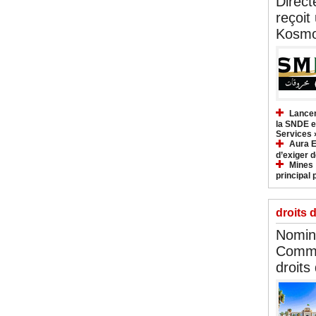
Direct
reçoit
Kosmo
Lancem
la SNDE et
Services 
Aura E
d’exiger d
Mines :
principal 
droits 
Nomina
Commi
droits