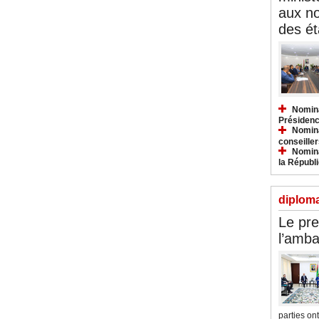
aux n
des ét
Nomina
Présidenc
Nomina
conseiller
Nomina
la Républ
diploma
Le pre
l’amba
parties ont.