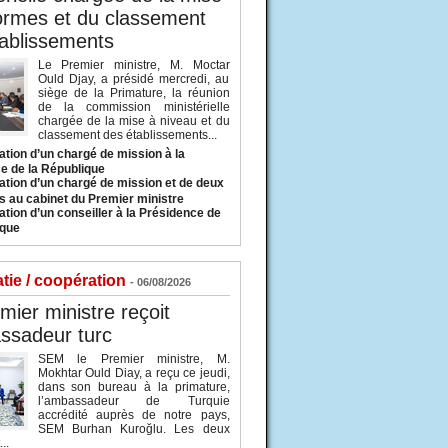
ormes et du classement
ablissements
Le Premier ministre, M. Moctar
Ould Djay, a présidé mercredi, au
siège de la Primature, la réunion
de la commission ministérielle
chargée de la mise à niveau et du
classement des établissements...
tion d’un chargé de mission à la
e de la République
tion d’un chargé de mission et de deux
s au cabinet du Premier ministre
tion d’un conseiller à la Présidence de
ique
tie / coopération
- 06/08/2026
mier ministre reçoit
ssadeur turc
SEM le Premier ministre, M.
Mokhtar Ould Diay, a reçu ce jeudi,
dans son bureau à la primature,
l’ambassadeur de Turquie
accrédité auprès de notre pays,
SEM Burhan Kuroğlu. Les deux
..