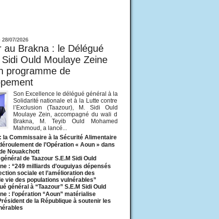
ur
-
28/07/2026
 au Brakna : le Délégué
 Sidi Ould Moulaye Zeine
un programme de
ppement
Son Excellence le délégué général à la
Solidarité nationale et à la Lutte contre
l’Exclusion (Taazour), M. Sidi Ould
Moulaye Zein, accompagné du wali d
Brakna, M. Teyib Ould Mohamed
Mahmoud, a lancé...
: la Commissaire à la Sécurité Alimentaire
 déroulement de l’Opération « Aoun » dans
 de Nouakchott
général de Taazour S.E.M Sidi Ould
ne : “249 milliards d’ouguiyas dépensés
ection sociale et l’amélioration des
de vie des populations vulnérables”
ué général à “Taazour” S.E.M Sidi Ould
ne : l’opération “Aoun” matérialise
 Président de la République à soutenir les
lnérables