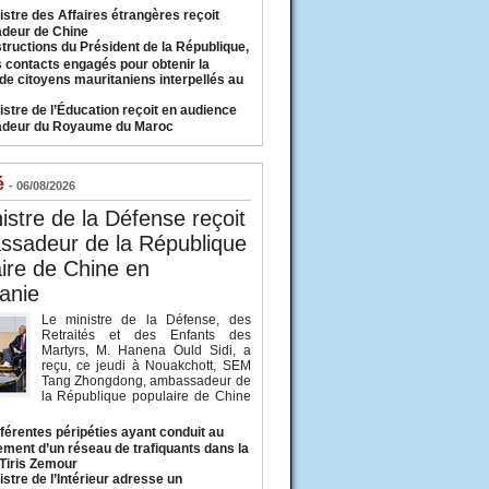
istre des Affaires étrangères reçoit
deur de Chine
structions du Président de la République,
s contacts engagés pour obtenir la
 de citoyens mauritaniens interpellés au
istre de l’Éducation reçoit en audience
adeur du Royaume du Maroc
é
- 06/08/2026
istre de la Défense reçoit
ssadeur de la République
ire de Chine en
anie
Le ministre de la Défense, des
Retraités et des Enfants des
Martyrs, M. Hanena Ould Sidi, a
reçu, ce jeudi à Nouakchott, SEM
Tang Zhongdong, ambassadeur de
la République populaire de Chine
fférentes péripéties ayant conduit au
ment d’un réseau de trafiquants dans la
 Tiris Zemour
istre de l’Intérieur adresse un