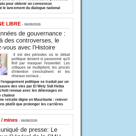
valu pour obtenir un consensus
t le lancement du dialogue national
NE LIBRE
- 06/08/2026
années de gouvernance :
à des controverses, le
-vous avec l'Histoire
Il est des périodes où le débat
politique devient si passionné qu'il
finit par masquer l'essentiel. Les
critiques se multiplient, les procès
d'intention s'enchaînent et les
réseaux sociaux...
l’engagement politique se traduit par un
sauve des vies par El Wely Sidi Heiba
hott renoue avec les délestages en
e chaleur
ne retraite digne en Mauritanie : relever
ns plutôt que prolonger les carrières
 / mines
- 06/08/2026
niqué de presse: Le