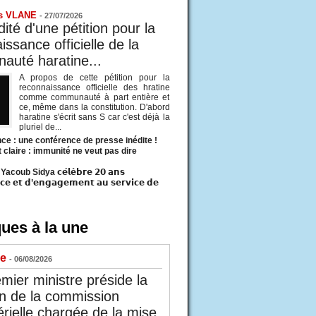
s VLANE
-
27/07/2026
ité d'une pétition pour la
ssance officielle de la
uté haratine...
A propos de cette pétition pour la
reconnaissance officielle des hratine
comme communauté à part entière et
ce, même dans la constitution. D'abord
haratine s'écrit sans S car c'est déjà la
pluriel de...
ce : une conférence de presse inédite !
t claire : immunité ne veut pas dire
acoub Sidya 𝗰𝗲́𝗹𝗲̀𝗯𝗿𝗲 𝟮𝟬 𝗮𝗻𝘀
𝗰𝗲 𝗲𝘁 𝗱’𝗲𝗻𝗴𝗮𝗴𝗲𝗺𝗲𝗻𝘁 𝗮𝘂 𝘀𝗲𝗿𝘃𝗶𝗰𝗲 𝗱𝗲
ues à la une
ue
- 06/08/2026
mier ministre préside la
n de la commission
érielle chargée de la mise