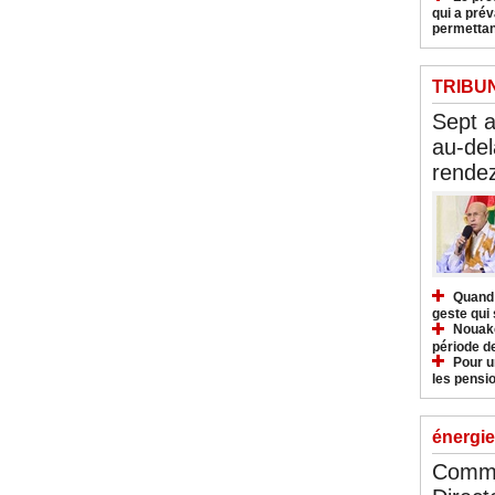
qui a pré
permettan
TRIBU
Sept 
au-del
rendez
Quand 
geste qui 
Nouakc
période d
Pour u
les pensio
énergie
Commu