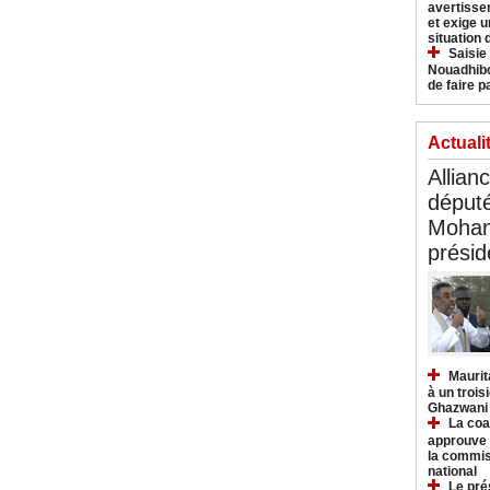
avertisse
et exige u
situation
Saisie
Nouadhibo
de faire p
Actuali
Allian
déput
Moham
présid
Maurit
à un trois
Ghazwani
La coa
approuve l
la commis
national
Le pré