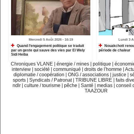
Mercredi 5 Août 2026 - 16:19
Lundi 3 A
Quand l’engagement politique se traduit
Nouakchott renou
par un geste qui sauve des vies par El Wely
période de chaleur
Sidi Heiba
Chroniques VLANE
|
énergie / mines
|
politique
|
économi
interview
|
société
|
communiqué
|
droits de l'homme
|
Actu
diplomatie / coopération
|
ONG / associations
|
justice
|
sé
sports
|
Syndicats / Patronat
|
TRIBUNE LIBRE
|
faits div
ndlr
|
culture / tourisme
|
pêche
|
Santé
|
medias
|
conseil 
TAAZOUR