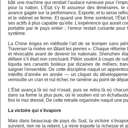
bâti une machine qui rendait l'audace ruineuse pour l'imp
pour la nation. L'État s'y fit assureur des téméraires, le 
avance gagée sur la performance. Exporte, et tu seras refin
et le robinet se ferme. Et quand une firme sombrait, l'État la
ses actifs à plus capable qu'elle. L'expérience qui aurait 
portable par le pays entier ; l'erreur restait cuisante pour
système.
La Chine érigea en méthode l'art de se tromper sans péri
Traverser la rivière en tâtant les pierres ». Chaque réforme f
et révocable avant de devenir loi nationale. Shenzhen étai
défaire s’il était non concluant. Pékin soutint à coups de s
liquida ses canards boiteux par dizaines de milliers, tra
saigner l'ensemble. De cette discipline naquit un apprenti
intérêts d'année en année — un cliquet du développemen
verrouille un cran et nul échec ne ramène au point de dépar
L'État avança là où nul n'osait, puis se retira là où chacun 
dans sa forme la plus pure, où le soutien est un échafau
fois le mur dressé. De cette retraite organisée naquit une pu
La victoire qui s’évapore
Mais dans beaucoup de pays du Sud, la victoire s’évapo
survient, rien ne la retient. La mine exporte la richesse e