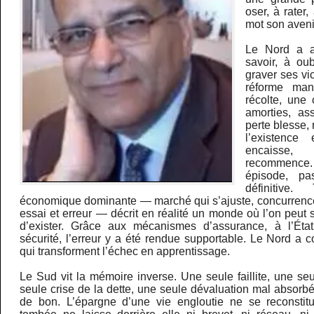
oser, à rater
mot son aveni
Le Nord a a
savoir, à oub
graver ses vic
réforme ma
récolte, une 
amorties, as
perte blesse, 
l’existence
encaisse, 
recommence.
épisode, p
définitive
économique dominante — marché qui s’ajuste, concurrence,
essai et erreur — décrit en réalité un monde où l’on peut
d’exister. Grâce aux mécanismes d’assurance, à l’État 
sécurité, l’erreur y a été rendue supportable. Le Nord a co
qui transforment l’échec en apprentissage.
Le Sud vit la mémoire inverse. Une seule faillite, une se
seule crise de la dette, une seule dévaluation mal absorb
de bon. L’épargne d’une vie engloutie ne se reconstitu