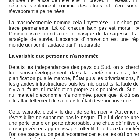
tombée ne laisse derrière elle ni brevet, ni réseau, n
défaites s’enfoncent comme des clous et n’en sorten
s’évaporent à peine nées.
La macroéconomie nomme cela l’hystérèse - un choc pa
trace permanente. Là où chaque faux pas est mortel, pe
L’immobilisme prend alors le masque de la sagesse. La
stratégie de survie. L’absence d’innovation est une ré
monde qui punit l’audace par l’irréparable.
La variable que personne n'a nommée
Depuis les indépendances des pays du Sud, on a cherch
leur sous-développement, dans la rareté du capital, le p
planification puis le marché, l’État puis les privatisations, 
les grandes infrastructures puis les microcrédits, la faute des
n’y a ni faute, ni malédiction propre aux peuples du Sud. 
nul manuel d’économie n’a nommée, parce que là où ces 
elle allait tellement de soi qu’elle était devenue invisible.
Cette variable, c’est « le droit de se tromper ». Autrement di
réversibilité ne supprime pas le risque. Elle lui donne une
une perte totale en perte absorbable, une chute définitive e
erreur privée en apprentissage collectif. Elle trace la fronti
l’on ose parce qu’on peut recommencer, et celles où l’on r