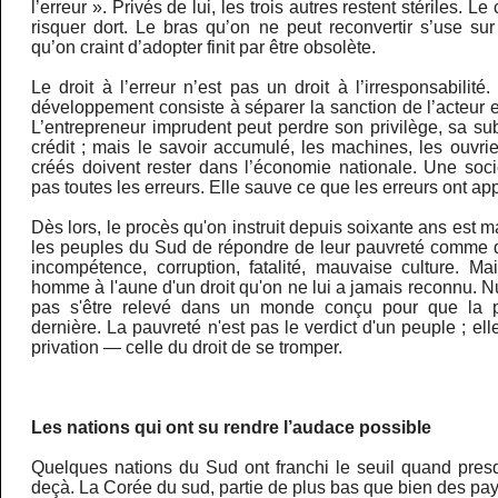
l’erreur ». Privés de lui, les trois autres restent stériles. L
risquer dort. Le bras qu’on ne peut reconvertir s’use su
qu’on craint d’adopter finit par être obsolète.
Le droit à l’erreur n’est pas un droit à l’irresponsabilité.
développement consiste à séparer la sanction de l’acteur e
L’entrepreneur imprudent peut perdre son privilège, sa s
crédit ; mais le savoir accumulé, les machines, les ouvri
créés doivent rester dans l’économie nationale. Une so
pas toutes les erreurs. Elle sauve ce que les erreurs ont app
Dès lors, le procès qu'on instruit depuis soixante ans est 
les peuples du Sud de répondre de leur pauvreté comme 
incompétence, corruption, fatalité, mauvaise culture. 
homme à l'aune d'un droit qu'on ne lui a jamais reconnu. N
pas s'être relevé dans un monde conçu pour que la p
dernière. La pauvreté n'est pas le verdict d'un peuple ; ell
privation — celle du droit de se tromper.
Les nations qui ont su rendre l’audace possible
Quelques nations du Sud ont franchi le seuil quand presq
deçà. La Corée du sud, partie de plus bas que bien des p