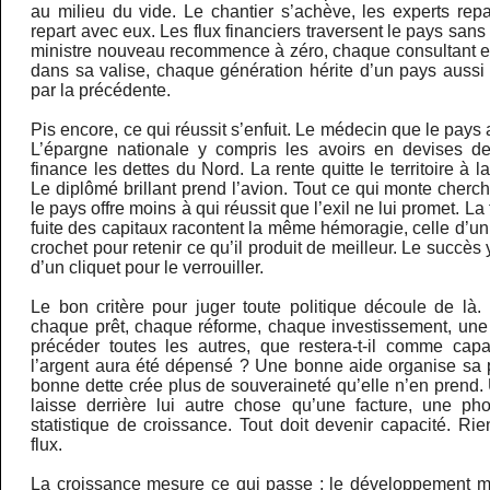
au milieu du vide. Le chantier s’achève, les experts repart
repart avec eux. Les flux financiers traversent le pays san
ministre nouveau recommence à zéro, chaque consultant 
dans sa valise, chaque génération hérite d’un pays aussi
par la précédente.
Pis encore, ce qui réussit s’enfuit. Le médecin que le pays 
L’épargne nationale y compris les avoirs en devises de
finance les dettes du Nord. La rente quitte le territoire à l
Le diplômé brillant prend l’avion. Tout ce qui monte cherche
le pays offre moins à qui réussit que l’exil ne lui promet. La
fuite des capitaux racontent la même hémoragie, celle d’un 
crochet pour retenir ce qu’il produit de meilleur. Le succès y
d’un cliquet pour le verrouiller.
Le bon critère pour juger toute politique découle de là.
chaque prêt, chaque réforme, chaque investissement, une 
précéder toutes les autres, que restera-t-il comme cap
l’argent aura été dépensé ? Une bonne aide organise sa p
bonne dette crée plus de souveraineté qu’elle n’en prend
laisse derrière lui autre chose qu’une facture, une ph
statistique de croissance. Tout doit devenir capacité. Rie
flux.
La croissance mesure ce qui passe ; le développement m