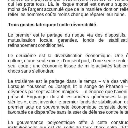
qui les porte tous. Là, le risque mortel est devenu suppor
moins de l'argent accumulé que de la manière dont on relie
relier les hommes coûte moins cher que réparer leur ruine.
Trois gestes fabriquent cette réversibilité.
Le premier est le partage du risque via des dispositifs,
mutualisation locale, garanties, fonds de stabilis
refinancement conditionnel.
Le deuxième est la diversification économique. Une 
culture, d’une seule mine, d’un seul port, d’une seule rente
seul coup ; une économie tissée de mille activités faible
chocs sans s’effondrer.
Le troisième est le partage dans le temps – via des véhi
Lorsque Youssouf, ou Joseph, lit le songe de Pharaon 
dévorées par sept vaches maigres — il énonce que l’avenir 
présent. Engranger durant les années généreuses la p
stériles », c’est inventer le premier fonds de stabilisation d
premier acte de souveraineté économique consiste don
favorable de disparaître sans laisser de défense contre le t
La gouvernance polycentrique offre à cette construc
institutionnelle qui est de sortir du faux choix entre l’Ét