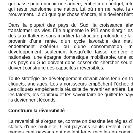
qui passe peut enrichir une année, embellir un budget, rele
qui reste transforme une nation. Là où rien ne reste, la
mouvement. Là où quelque chose s’ancre, elle devient histo
Dans la plupart des pays du Sud, la croissance élè
transformer les vies. Elle augmente le PIB sans élargir les
des taux flatteurs sans modifier la structure profonde de l
provenir d’une rente, d’un cycle favorable des mati
endettement extérieur ou d’une consommation imp
développement seulement lorsqu’elle laisse derrière
nationales, une épargne domestique mobilisable, une so
Les pays du Sud doivent donc cesser de chercher seulem
doivent construire des capacités irréversibles.
Toute stratégie de développement devrait alors tenir en tr
cliquets, ancrages. Les amortisseurs empêchent l’échec d
Les cliquets empêchent la réussite de revenir en arrière.
les talents, les capitaux et les savoir-faire de quitter le
ils deviennent féconds.
Construire la réversibilité
La réversibilité s'organise, comme on dessine les règles d
statuts d'une mutuelle. Cent paysans seuls restent cent
mêmes cent paysans qui mettent leurs récoltes en commun