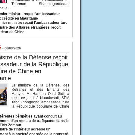
Tharman Shanmugaratnam,
e la...
mier ministre reçoit l’ambassadeur
ccrédité en Mauritanie
mier ministre reçoit l’ambassadeur turc
istre des Affaires étrangères reçoit
deur de Chine
é
- 06/08/2026
istre de la Défense reçoit
ssadeur de la République
ire de Chine en
anie
Le ministre de la Défense, des
Retraités et des Enfants des
Martyrs, M. Hanena Ould Sidi, a
reçu, ce jeudi à Nouakchott, SEM
Tang Zhongdong, ambassadeur de
la République populaire de Chine
fférentes péripéties ayant conduit au
ment d’un réseau de trafiquants dans la
 Tiris Zemour
istre de l’Intérieur adresse un
ment à la société chargée de la propreté