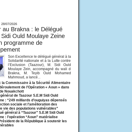
ur
-
28/07/2026
 au Brakna : le Délégué
 Sidi Ould Moulaye Zeine
un programme de
ppement
Son Excellence le délégué général à la
Solidarité nationale et à la Lutte contre
l’Exclusion (Taazour), M. Sidi Ould
Moulaye Zein, accompagné du wali d
Brakna, M. Teyib Ould Mohamed
Mahmoud, a lancé...
: la Commissaire à la Sécurité Alimentaire
 déroulement de l’Opération « Aoun » dans
 de Nouakchott
général de Taazour S.E.M Sidi Ould
ne : “249 milliards d’ouguiyas dépensés
ection sociale et l’amélioration des
de vie des populations vulnérables”
ué général à “Taazour” S.E.M Sidi Ould
ne : l’opération “Aoun” matérialise
 Président de la République à soutenir les
lnérables