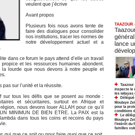
veulent que j’écrive
Taazo
Avant propos
TAAZOUR
Plusieurs fois nous avons tente de
Taazour
faire des dialogues pour consolider
général
nos institutions, tracer les normes de
notre développement actuel et a
lance 
.
dévelo
lite dans ce forum le pays attend d’elle un travail
 propice et les ressources humaines abondent.
 la lourde que nous devons à notre peuple et
es.
Taazour 
 pas sur l’unité et la réussite.
inspecte le
les wilayas
if sur tous les défis que se posent au monde :
Délégué 
taires et sécuritaires, surtout en Afrique et
Moulaye Zei
pour la prot
s-région, nous devons louer ALLAH pour ce qu’il
conditions 
UN MINIMUN DE BIEN ETRE. La PAIX est la
Le délég
lambda dans tous les coins et recoins du pays
Moulaye Zei
vie.
l’intérêt du
familles vu
 qui que ce soit ou pour faire quoi que ce soit.