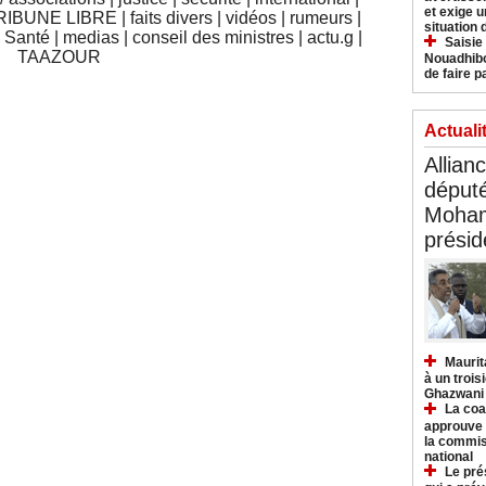
et exige u
RIBUNE LIBRE
|
faits divers
|
vidéos
|
rumeurs
|
situation
|
Santé
|
medias
|
conseil des ministres
|
actu.g
|
Saisie
TAAZOUR
Nouadhibo
de faire p
Actuali
Allian
déput
Moham
présid
Maurit
à un trois
Ghazwani
La coa
approuve l
la commis
national
Le pré