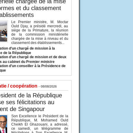
érielle chargée de la mise
ormes et du classement
ablissements
Le Premier ministre, M. Moctar
Ould Djay, a présidé mercredi, au
siège de la Primature, la réunion
de la commission ministérielle
chargée de la mise à niveau et du
classement des établissements...
tion d’un chargé de mission à la
e de la République
tion d’un chargé de mission et de deux
s au cabinet du Premier ministre
tion d’un conseiller à la Présidence de
ique
tie / coopération
- 08/08/2026
sident de la République
e ses félicitations au
ent de Singapour
Son Excellence le Président de la
République, M. Mohamed Ould
Cheikh El Ghazouani, a adressé,
ce samedi, un télégramme de
félicitations à Son Excellence M.