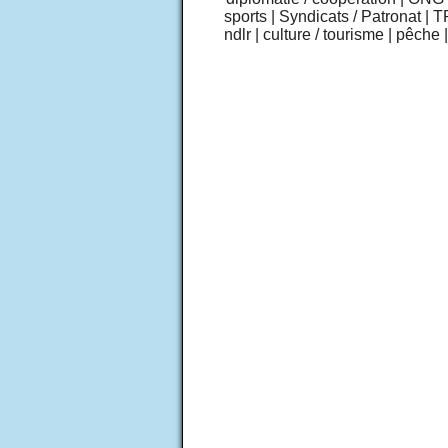
sports
|
Syndicats / Patronat
|
T
ndlr
|
culture / tourisme
|
pêche