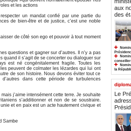
minist
oles et les actions
aux n
des ét
 respecter un mandat confié par une partie du
ces de bien-être et de justice, c’est une noble
i laisser de côté son ego et pouvoir à tout moment
Nomina
nes questions et gagner sur d’autres. Il n’y a pas
Présidenc
Nomina
es quand il s’agit de se concerter ou dialoguer sur
conseiller
ays est né congénitalement fragile. Toutes les
Nomina
lles peuvent de colmater les lézardes qui lui ont
la Républ
tre de son histoire. Nous devons éviter tout ce
r d’autres dans cette période de turbulences
diploma
Le Pré
 mais j’aime intensément cette terre. Je souhaite
adress
ritaniens s’additionner et non de se soustraire.
 unie et en paix est un acte hautement civique et
Présid
ld Sambe