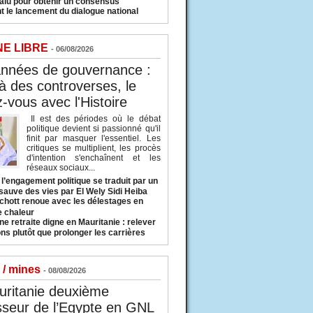
valu pour obtenir un consensus
t le lancement du dialogue national
NE LIBRE
- 06/08/2026
années de gouvernance :
à des controverses, le
-vous avec l'Histoire
Il est des périodes où le débat
politique devient si passionné qu'il
finit par masquer l'essentiel. Les
critiques se multiplient, les procès
d'intention s'enchaînent et les
réseaux sociaux...
l’engagement politique se traduit par un
sauve des vies par El Wely Sidi Heiba
hott renoue avec les délestages en
e chaleur
ne retraite digne en Mauritanie : relever
ns plutôt que prolonger les carrières
 / mines
- 08/08/2026
uritanie deuxième
sseur de l’Egypte en GNL