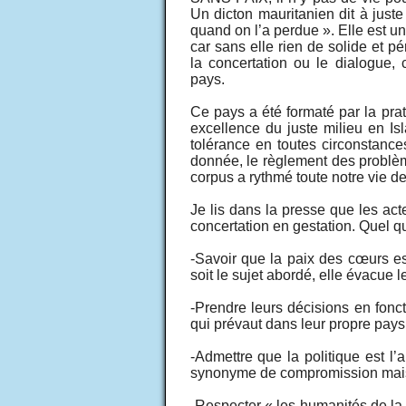
Un dicton mauritanien dit à juste
quand on l’a perdue ». Elle est 
car sans elle rien de solide et p
la concertation ou le dialogue, c
pays.
Ce pays a été formaté par la prat
excellence du juste milieu en Is
tolérance en toutes circonstances
donnée, le règlement des problèm
corpus a rythmé toute notre vie de
Je lis dans la presse que les act
concertation en gestation. Quel qu
-Savoir que la paix des cœurs es
soit le sujet abordé, elle évacue le
-Prendre leurs décisions en foncti
qui prévaut dans leur propre pays
-Admettre que la politique est l’a
synonyme de compromission mais
-Respecter « les humanités de la