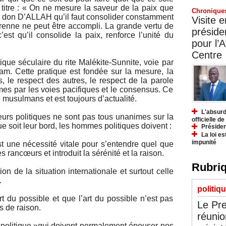
 titre : « On ne mesure la saveur de la paix que
Chronique
un don D’ALLAH qu’il faut consolider constamment
Visite 
érenne ne peut être accompli. La grande vertu de
préside
’est qu’il consolide la paix, renforce l’unité du
pour l’A
Centre
ique séculaire du rite Malékite-Sunnite, voie par
lam. Cette pratique est fondée sur la mesure, la
, le respect des autres, le respect de la parole
es par les voies pacifiques et le consensus. Ce
 musulmans et est toujours d’actualité.
L'absurd
eurs politiques ne sont pas tous unanimes sur la
officielle d
e soit leur bord, les hommes politiques doivent :
Présiden
La loi es
impunité
t une nécessité vitale pour s’entendre quel que
s rancœurs et introduit la sérénité et la raison.
Rubriq
on de la situation internationale et surtout celle
.
politiq
rt du possible et que l’art du possible n’est pas
Le Pre
 de raison.
réunio
 politique »qui doivent normalement épouser nos