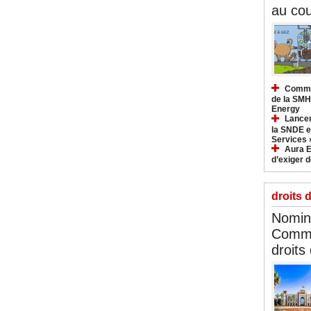
au cou
Commun
de la SMH
Energy
Lancem
la SNDE et
Services 
Aura E
d’exiger d
droits 
Nomina
Commi
droits