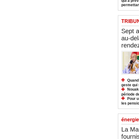
qui a pré
permettan
TRIBU
Sept 
au-del
rendez
Quand 
geste qui 
Nouakc
période d
Pour u
les pensio
énergie
La Ma
fourni