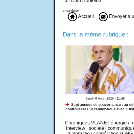
"dit Ould Bouleiba"
chezvlane
Accueil
Envoyer à u
Dans la même rubrique :
Jeudi 6 Août 2026 - 11:48
Sept années de gouvernance : au-de
controverses, le rendez-vous avec l'Hist
Chroniques VLANE
|
énergie / 
interview
|
société
|
communiqu
diplomatie / coopération
|
ONG /