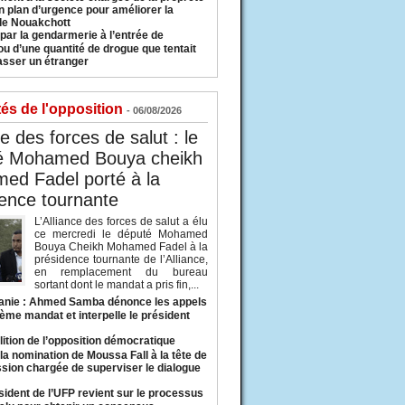
n plan d’urgence pour améliorer la
 de Nouakchott
 par la gendarmerie à l’entrée de
u d’une quantité de drogue que tentait
asser un étranger
tés de l'opposition
- 06/08/2026
ce des forces de salut : le
é Mohamed Bouya cheikh
ed Fadel porté à la
ence tournante
L’Alliance des forces de salut a élu
ce mercredi le député Mohamed
Bouya Cheikh Mohamed Fadel à la
présidence tournante de l’Alliance,
en remplacement du bureau
sortant dont le mandat a pris fin,...
anie : Ahmed Samba dénonce les appels
ième mandat et interpelle le président
lition de l’opposition démocratique
a nomination de Moussa Fall à la tête de
sion chargée de superviser le dialogue
sident de l’UFP revient sur le processus