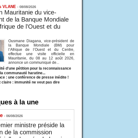
s VLANE
-
08/08/2026
en Mauritanie du vice-
nt de la Banque Mondiale
frique de l’Ouest et du
Ousmane Diagana, vice-président de
la Banque Mondiale (BM) pour
l’Afrique de l’Ouest et du Centre,
effectue une visite officielle en
Mauritanie, du 08 au 12 août 2026,
annonce un communiqué de...
ité d'une pétition pour la reconnaissance
e la communauté haratine...
ce : une conférence de presse inédite !
t claire : immunité ne veut pas dire
ues à la une
ue
- 06/08/2026
mier ministre préside la
n de la commission