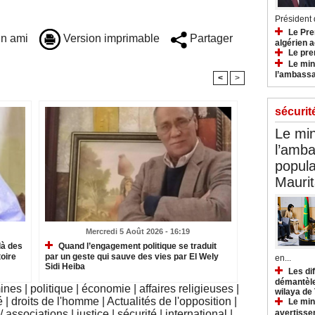
Président d
Le Pre
n ami
Version imprimable
Partager
algérien a
Le pre
Le min
l’ambassa
<
>
sécurit
Le min
l’amba
popula
Maurit
Mercredi 5 Août 2026 - 16:19
là des
Quand l’engagement politique se traduit
oire
par un geste qui sauve des vies par El Wely
en...
Sidi Heiba
Les di
démantèle
mines
|
politique
|
économie
|
affaires religieuses
|
wilaya de
é
|
droits de l'homme
|
Actualités de l'opposition
|
Le min
avertisse
 associations
|
justice
|
sécurité
|
international
|